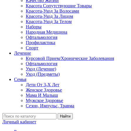
Качество Жизни
Красота Сопутствующие Товары
Красота-Уход За Волосами
Красота-Уход За Лицом
Красота-Уход За Телом
Наборы
Народная Медицина
Офтальмология
Профилактика
Спорт
Лечение
Курсовой Прием/Хронические Заболевания
Офтальмология
Уход (Лечение)
Уход (Предметы)
Семья
Дети От 3-Х Лет
Женское Здоровье
Мама И Малыш
Мужское Здоровье
Сезон, Импульс, Травма
Найти
Личный кабинет