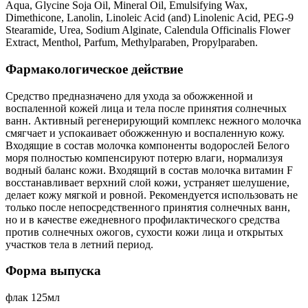
Aqua, Glycine Soja Oil, Mineral Oil, Emulsifying Wax,
Dimethicone, Lanolin, Linoleic Acid (and) Linolenic Acid, PEG-9
Stearamide, Urea, Sodium Alginate, Calendula Officinalis Flower
Extract, Menthol, Parfum, Methylparaben, Propylparaben.
Фармакологическое действие
Средство предназначено для ухода за обожженной и
воспаленной кожей лица и тела после принятия солнечных
ванн. Активный регенерирующий комплекс нежного молочка
смягчает и успокаивает обожженную и воспаленную кожу.
Входящие в состав молочка компоненты водорослей Белого
моря полностью компенсируют потерю влаги, нормализуя
водный баланс кожи. Входящий в состав молочка витамин F
восстанавливает верхний слой кожи, устраняет шелушение,
делает кожу мягкой и ровной. Рекомендуется использовать не
только после непосредственного принятия солнечных ванн,
но и в качестве ежедневного профилактического средства
против солнечных ожогов, сухости кожи лица и открытых
участков тела в летний период.
Форма выпуска
флак 125мл