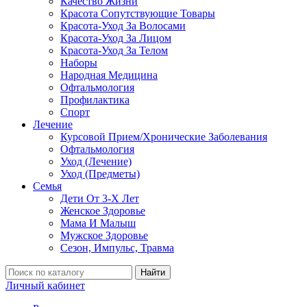
Качество Жизни
Красота Сопутствующие Товары
Красота-Уход За Волосами
Красота-Уход За Лицом
Красота-Уход За Телом
Наборы
Народная Медицина
Офтальмология
Профилактика
Спорт
Лечение
Курсовой Прием/Хронические Заболевания
Офтальмология
Уход (Лечение)
Уход (Предметы)
Семья
Дети От 3-Х Лет
Женское Здоровье
Мама И Малыш
Мужское Здоровье
Сезон, Импульс, Травма
Найти
Личный кабинет