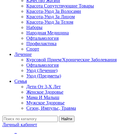
Качество Жизни
Красота Сопутствующие Товары
Красота-Уход За Волосами
Красота-Уход За Лицом
Красота-Уход За Телом
Наборы
Народная Медицина
Офтальмология
Профилактика
Спорт
Лечение
Курсовой Прием/Хронические Заболевания
Офтальмология
Уход (Лечение)
Уход (Предметы)
Семья
Дети От 3-Х Лет
Женское Здоровье
Мама И Малыш
Мужское Здоровье
Сезон, Импульс, Травма
Найти
Личный кабинет