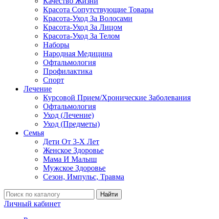
Качество Жизни
Красота Сопутствующие Товары
Красота-Уход За Волосами
Красота-Уход За Лицом
Красота-Уход За Телом
Наборы
Народная Медицина
Офтальмология
Профилактика
Спорт
Лечение
Курсовой Прием/Хронические Заболевания
Офтальмология
Уход (Лечение)
Уход (Предметы)
Семья
Дети От 3-Х Лет
Женское Здоровье
Мама И Малыш
Мужское Здоровье
Сезон, Импульс, Травма
Найти
Личный кабинет