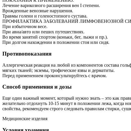
ПОКАЗАНИЯ К ПРИМЕНЕНИЮ:
Лечение варикозного расширения вен I степени.
Врожденные венозные нарушения.
Травмы голени и голеностопного сустава.
ПРОФИЛАКТИКА ЗАБОЛЕВАНИЙ ЛИМФОВЕНОЗНОЙ С
При избыточном весе.
При авиа/авто или пеших путешествиях.
Во время занятий спортом (коньки, бег, лыжи и пр.).
При долгом нахождении в положении стоя или сидя.
Противопоказания
Аллергическая реакция на любой из компонентов состава голь
мягких тканей; экземы, трофические язвы и дерматиты.
Перед применением проконсультируйтесь с врачом.
Способ применения и дозы
Еще один важный момент, который нужно знать – это как прав
желательно отдохнуть 10-15 минут в положении лежа, когда но
свойства, рекомендуем строго следовать правилам стирки, суш
Медицинские изделия
Условия хранения