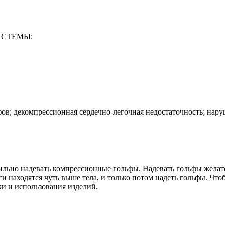
ИСТЕМЫ:
фов; декомпрессионная сердечно-легочная недостаточность; нар
ильно надевать компрессионные гольфы. Надевать гольфы желате
ги находятся чуть выше тела, и только потом надеть гольфы. Ч
ки и использования изделий.