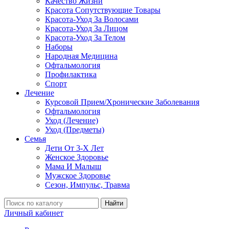
Качество Жизни
Красота Сопутствующие Товары
Красота-Уход За Волосами
Красота-Уход За Лицом
Красота-Уход За Телом
Наборы
Народная Медицина
Офтальмология
Профилактика
Спорт
Лечение
Курсовой Прием/Хронические Заболевания
Офтальмология
Уход (Лечение)
Уход (Предметы)
Семья
Дети От 3-Х Лет
Женское Здоровье
Мама И Малыш
Мужское Здоровье
Сезон, Импульс, Травма
Найти
Личный кабинет