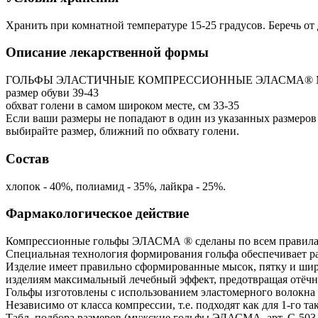
Хранить при комнатной температуре 15-25 градусов. Беречь от 
Описание лекарственной формы
ГОЛЬФЫ ЭЛАСТИЧНЫЕ КОМПРЕССИОННЫЕ ЭЛАСМА® МУЖСК
размер обуви 39-43
обхват голени в самом широком месте, см 33-35
Если ваши размеры не попадают в один из указанных размеров
выбирайте размер, ближний по обхвату голени.
Состав
хлопок - 40%, полиамид - 35%, лайкра - 25%.
Фармакологическое действие
Компрессионные гольфы ЭЛАСМА ® сделаны по всем правила
Специальная технология формирования гольфа обеспечивает 
Изделие имеет правильно сформированные мысок, пятку и шир
изделиям максимальный лечебный эффект, предотвращая отёчн
Гольфы изготовлены с использованием эластомерного волокна
Независимо от класса компрессии, т.е. подходят как для 1-го так
Табл. подбора размеров (мужские гольфы ЭЛАСМА, арт. С-503,