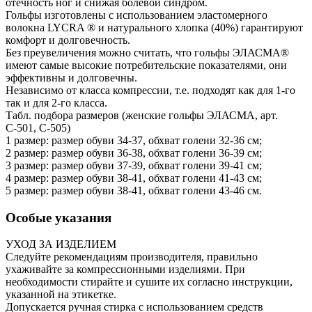
отёчность ног и снижая болевой синдром.
Гольфы изготовлены с использованием эластомерного
волокна LYCRA ® и натурального хлопка (40%) гарантируют
комфорт и долговечность.
Без преувеличения можно считать, что гольфы ЭЛАСМА®
имеют самые высокие потребительские показателями, они
эффективны и долговечны.
Независимо от класса компрессии, т.е. подходят как для 1-го
так и для 2-го класса.
Табл. подбора размеров (женские гольфы ЭЛАСМА, арт.
С-501, С-505)
1 размер: размер обуви 34-37, обхват голени 32-36 см;
2 размер: размер обуви 36-38, обхват голени 36-39 см;
3 размер: размер обуви 37-39, обхват голени 39-41 см;
4 размер: размер обуви 38-41, обхват голени 41-43 см;
5 размер: размер обуви 38-41, обхват голени 43-46 см.
Особые указания
УХОД ЗА ИЗДЕЛИЕМ
Следуйте рекомендациям производителя, правильно
ухаживайте за компрессионными изделиями. При
необходимости стирайте и сушите их согласно инструкции,
указанной на этикетке.
Допускается ручная стирка с использованием средств