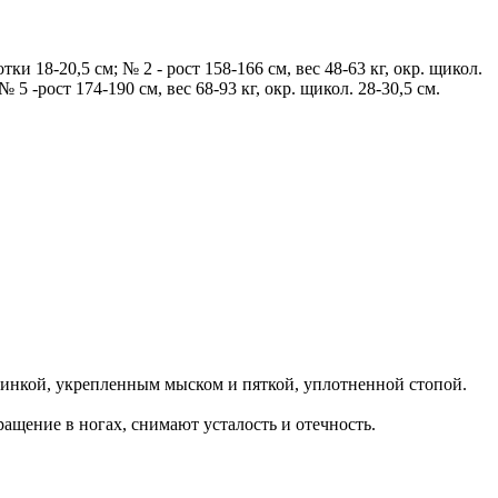
 18-20,5 см; № 2 - рост 158-166 см, вес 48-63 кг, окр. щикол.
 № 5 -рост 174-190 см, вес 68-93 кг, окр. щикол. 28-30,5 см.
резинкой, укрепленным мыском и пяткой, уплотненной стопой.
щение в ногах, снимают усталость и отечность.