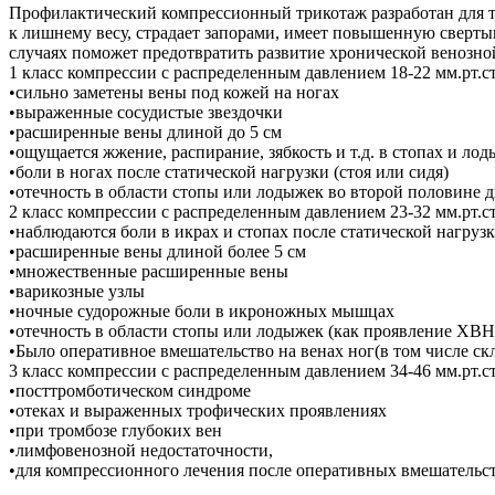
Профилактический компрессионный трикотаж разработан для те
к лишнему весу, страдает запорами, имеет повышенную свертыв
случаях поможет предотвратить развитие хронической венозно
1 класс компрессии c распределенным давлением 18-22 мм.рт.ст
•сильно заметены вены под кожей на ногах
•выраженные сосудистые звездочки
•расширенные вены длиной до 5 см
•ощущается жжение, распирание, зябкость и т.д. в стопах и ло
•боли в ногах после статической нагрузки (стоя или сидя)
•отечность в области стопы или лодыжек во второй половине 
2 класс компрессии c распределенным давлением 23-32 мм.рт.ст
•наблюдаются боли в икрах и стопах после статической нагрузк
•расширенные вены длиной более 5 см
•множественные расширенные вены
•варикозные узлы
•ночные судорожные боли в икроножных мышцах
•отечность в области стопы или лодыжек (как проявление ХВН
•Было оперативное вмешательство на венах ног(в том числе ск
3 класс компрессии c распределенным давлением 34-46 мм.рт.ст
•посттромботическом синдроме
•отеках и выраженных трофических проявлениях
•при тромбозе глубоких вен
•лимфовенозной недостаточности,
•для компрессионного лечения после оперативных вмешательств