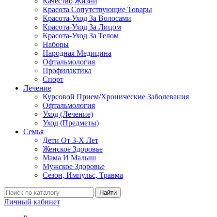
Качество Жизни
Красота Сопутствующие Товары
Красота-Уход За Волосами
Красота-Уход За Лицом
Красота-Уход За Телом
Наборы
Народная Медицина
Офтальмология
Профилактика
Спорт
Лечение
Курсовой Прием/Хронические Заболевания
Офтальмология
Уход (Лечение)
Уход (Предметы)
Семья
Дети От 3-Х Лет
Женское Здоровье
Мама И Малыш
Мужское Здоровье
Сезон, Импульс, Травма
Найти
Личный кабинет