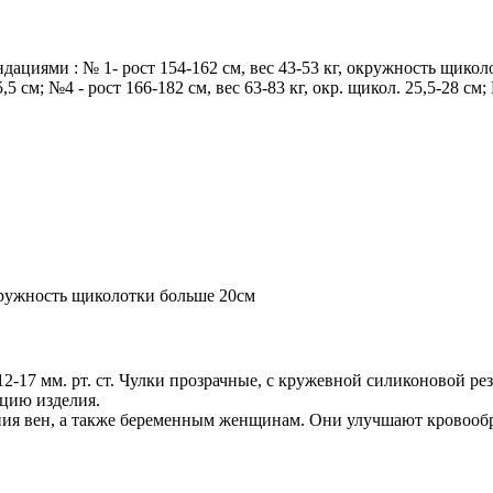
иями : № 1- рост 154-162 см, вес 43-53 кг, окружность щиколотки
5,5 см; №4 - рост 166-182 см, вес 63-83 кг, окр. щикол. 25,5-28 см;
окружность щиколотки больше 20см
й 12-17 мм. рт. ст. Чулки прозрачные, с кружевной силиконовой 
цию изделия.
ия вен, а также беременным женщинам. Они улучшают кровообра