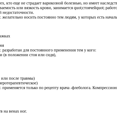
х, кто еще не страдает варикозной болезнью, но имеет наследс
аемость или вязкость крови, занимается quot;стоячейquot; раб
й недостаточности.
. желательно носить постоянно тем людям, у которых есть начал
дыжках
дня
. разработан для постоянного применения тем у кого:
и (в положении стоя или сидя),
 или после травмы)
леротерапевтическое)
. применяется только по рецепту врача -флеболога. Компрессион
 на венах ног.