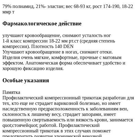
79% полиамид, 21%- эластан; вес 68-93 кг, рост 174-190, 18-22
ммр т
Фармакологическое действие
улучшают кровообращение, снимают усталость ног
1-й класс компрессии 18-22 мм рт.ст (средняя степень
компрессии). Плотность 140 DEN
Улучшают кровообращение в ногах, снимают отеки.
Изделия очень мягкие, комфортные, прочные с матовым
эффектом. Анатомическая форма обеспечивает удобство и
хорошую фиксацию изделия.
Особые указания
Памятка
Профилактический компрессионный трикотаж разработан для
тех, кто еще не страдает варикозной болезнью, но имеет
наследственную предрасположенность к заболеваниям вен,
склонность к лишнему весу, страдает запорами, имеет
повышенную свертываемость или вязкость крови, занимается
quot;стоячейquot; работой. Профилактический
компрессионный трикотаж в этих случаях поможет
предотвратить развитие хронической венозной