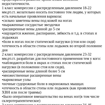
недостаточности.
1 класс компрессии c распределенным давлением 18-22
мм.рт.ст. желательно носить постоянно тем людям, у которых
есть начальные проявления варикоза:
•сильно заметены вены под кожей на ногах
•выраженные сосудистые звездочки
•расширенные вены длиной до 5 см
•ощущается жжение, распирание, зябкость и т.д. в стопах и
лодыжках
•боли в ногах после статической нагрузки (стоя или сидя)
•отечность в области стопы или лодыжек во второй половине
дня
2 класс компрессии c распределенным давлением 23-32
мм.рт.ст. разработан для постоянного применения тем у кого:
•наблюдаются боли в икрах и стопах после статической
нагрузки (в положении стоя или сидя),
•расширенные вены длиной более 5 см
•множественные расширенные вены
•варикозные узлы
•ночные судорожные боли в икроножных мышцах
•отечность в области стопы или лодыжек (как проявление
ХВН или после травмы)
•Было оперативное вмешательство на венах ног(в том числе
склеротерапевтическое)
3 класс компрессии c распределенным давлением 34-46