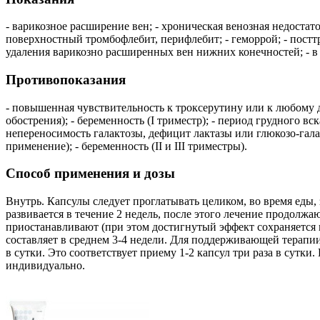
- варикозное расширение вен; - хроническая венозная недостат
поверхностный тромбофлебит, перифлебит; - геморрой; - постт
удаления варикозно расширенных вен нижних конечностей; - в 
Противопоказания
- повышенная чувствительность к троксерутину или к любому д
обострения); - беременность (I триместр); - период грудного в
непереносимость галактозы, дефицит лактазы или глюкозо-гала
применение); - беременность (II и III триместры).
Способ применения и дозы
Внутрь. Капсулы следует проглатывать целиком, во время еды, 
развивается в течение 2 недель, после этого лечение продолжаю
приостанавливают (при этом достигнутый эффект сохраняется в
составляет в среднем 3-4 недели. Для поддерживающей терапии 
в сутки. Это соответствует приему 1-2 капсул три раза в сутки
индивидуально.