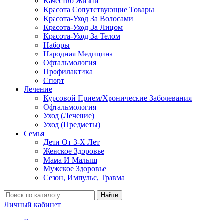
Качество Жизни
Красота Сопутствующие Товары
Красота-Уход За Волосами
Красота-Уход За Лицом
Красота-Уход За Телом
Наборы
Народная Медицина
Офтальмология
Профилактика
Спорт
Лечение
Курсовой Прием/Хронические Заболевания
Офтальмология
Уход (Лечение)
Уход (Предметы)
Семья
Дети От 3-Х Лет
Женское Здоровье
Мама И Малыш
Мужское Здоровье
Сезон, Импульс, Травма
Найти
Личный кабинет