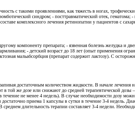
очность с такими проявлениями, как тяжесть в ногах, трофическ
ромботический синдром; - посттравматический отек, гематома; 
составе комплексного лечения ретинопатии у пациентов с сахар
ругому компоненту препарата; - язвенная болезнь желудка и две
скармливания; - детский возраст до 18 лет (опыт применения огра
ктозная мальабсорбция (препарат содержит лактозу). С осторожн
запивая достаточным количеством жидкости. В начале лечения на
т в той же дозе или снижают до средней терапевтической дозы – 
 течение не менее 4 недель). В случае необходимости дозу можн
достаточно приема 1 капсулы в сутки в течение 3-4 недель. Диаб
. В среднем длительность терапии составляет 3-4 недели. Необхо