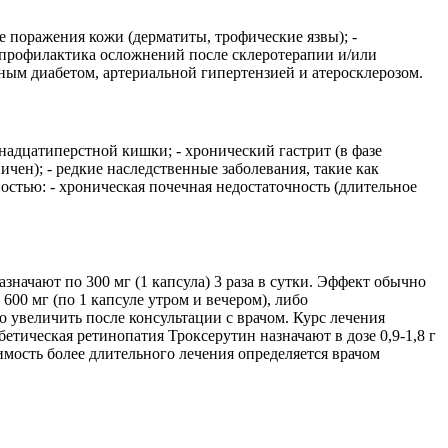
ие поражения кожи (дерматиты, трофические язвы); -
- профилактика осложнений после склеротерапии и/или
ным диабетом, артериальной гипертензией и атеросклерозом.
надцатиперстной кишки; - хронический гастрит (в фазе
ничен); - редкие наследственные заболевания, такие как
остью: - хроническая почечная недостаточность (длительное
значают по 300 мг (1 капсула) 3 раза в сутки. Эффект обычно
600 мг (по 1 капсуле утром и вечером), либо
о увеличить после консультации с врачом. Курс лечения
етическая ретинопатия Троксерутин назначают в дозе 0,9-1,8 г
димость более длительного лечения определяется врачом