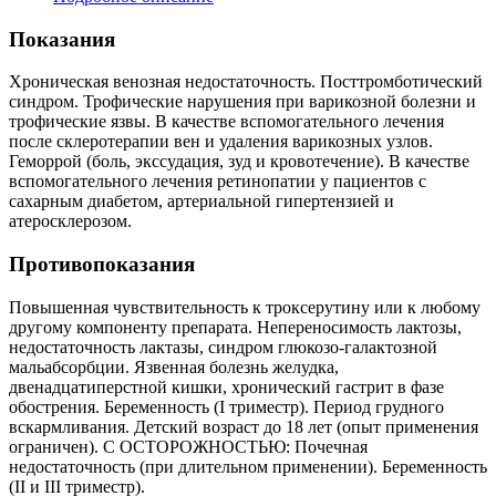
Показания
Хроническая венозная недостаточность. Посттромботический
синдром. Трофические нарушения при варикозной болезни и
трофические язвы. В качестве вспомогательного лечения
после склеротерапии вен и удаления варикозных узлов.
Геморрой (боль, экссудация, зуд и кровотечение). В качестве
вспомогательного лечения ретинопатии у пациентов с
сахарным диабетом, артериальной гипертензией и
атеросклерозом.
Противопоказания
Повышенная чувствительность к троксерутину или к любому
другому компоненту препарата. Непереносимость лактозы,
недостаточность лактазы, синдром глюкозо-галактозной
мальабсорбции. Язвенная болезнь желудка,
двенадцатиперстной кишки, хронический гастрит в фазе
обострения. Беременность (I триместр). Период грудного
вскармливания. Детский возраст до 18 лет (опыт применения
ограничен). С ОСТОРОЖНОСТЬЮ: Почечная
недостаточность (при длительном применении). Беременность
(II и III триместр).