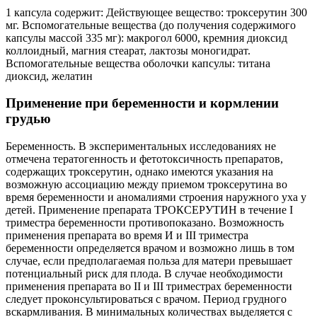
1 капсула содержит: Действующее вещество: троксерутин 300
мг. Вспомогательные вещества (до получения содержимого
капсулы массой 335 мг): макрогол 6000, кремния диоксид
коллоидный, магния стеарат, лактозы моногидрат.
Вспомогательные вещества оболочки капсулы: титана
диоксид, желатин
Применение при беременности и кормлении
грудью
Беременность. В экспериментальных исследованиях не
отмечена тератогенность и фетотоксичность препаратов,
содержащих троксерутин, однако имеются указания на
возможную ассоциацию между приемом троксерутина во
время беременности и аномалиями строения наружного уха у
детей. Применение препарата ТРОКСЕРУТИН в течение I
триместра беременности противопоказано. Возможность
применения препарата во время И и III триместра
беременности определяется врачом и возможно лишь в том
случае, если предполагаемая польза для матери превышает
потенциальный риск для плода. В случае необходимости
применения препарата во II и III триместрах беременности
следует проконсультироваться с врачом. Период грудного
вскармливания. В минимальных количествах выделяется с