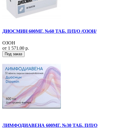
ДИОСМИН 600МГ. №60 ТАБ. П/П/О /ОЗОН/
ОЗОН
от 1 571.00 р.
Под заказ
ЛИМФОДИАВЕНА 600МГ. №30 ТАБ. П/П/О