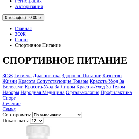
Регистрация
Авторизация
0
товар(ов) - 0.00 р.
Главная
ЗОЖ
Спорт
Спортивное Питание
СПОРТИВНОЕ ПИТАНИЕ
ЗОЖ
Гигиена
Диагностика
Здоровое Питание
Качество
Жизни
Красота Сопутствующие Товары
Красота-Уход За
Волосами
Красота-Уход За Лицом
Красота-Уход За Телом
Наборы
Народная Медицина
Офтальмология
Профилактика
Спорт
Лечение
Семья
Сортировать:
Показывать: