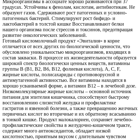
Микроорганизмы в ассоциате хорошо развиваются при 37
градусах. Устойчивы к фенолам, кислотам, антибиотикам. Не
образуют газов. Сдерживают рост патогенных и условно-
патогенных бактерий. Стимулируют рост бифидо- и
лактобактерий в толстой кишке Восстанавливают белки
нашего организма после стрессов и токсинов, предотвращая
развитие онкологических заболеваний.
Готовый кисломолочный продукт «Эвиталия» в корне
отличается от всех других по биологической ценности, что
обусловлено уникальностью микроорганизмов, входящих в
состав закваски. В процессе их жизнедеятельности образуется
широкий спектр биологически ценных веществ, витамины
группы В (В1, В2, В6, В12, фолиевая кислота), А, С, F,
жирные кислоты, полисахариды с противоворусной и
антимутагенной активностью. Все витамины находятся в
хорошо усваиваемой форме, а витамин В12 – в лечебной дозе.
Низкомолекулярные жирные кислоты – основной источник
питания для эпителия кишечника, способствуют быстрому
восстановлению слизистой желудка и профилактике
гастритов и язвенной болезни, а также превращению желчных
первичных кислот во вторичные и их обратному всасыванию
в тонкой кишке. Продукт малокалориен, сохраняет лечебно-
профилактические свойства в желудочно-кишечном тракте,
содержит много антиоксидантов, обладает низкой
кислотностью, приятным вкусом с длительным чувством