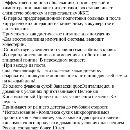
-Эффективен при онкозаболеваниях, после лучевой и
химиотерапии, выводит цитостатики, восстанавливает
слизистую оболочку и перистальтику ЖКТ.
-В период предоперационной подготовки больных и после
хирургических операций на кишечнике, в акушерстве и
гинекологии.
Применяется как диетическое питание, для похудения.
-Для восстановления иммунной системы, выводит
холестерин.
-Способствует увеличению уровня гемоглобина в крови.
-В период интенсивного применения антибиотиков и
эпидемий гриппа. В переходном возрасте.
-При выходе из поста.
quot;Эвиталияquot; – это полезное каждодневное,
очаровательно-вкусное дополнение к питанию для всей семьи
на каждый день!
Из одного флакона сухой Закваски quot;Эвиталияquot; в
домашних условиях приготавливают Целебный
Кисломолочный Продукт для курса лечения не менее 3-х
недель.
Принимают от раннего детства до глубокой старости.
*Использование «Комплекса сухих микроорганизмов
пробиотиков «Эвиталия», как Закваски для приготовления
кисломолочного продукта в домашних условиях населением
России составляет более 10 лет.