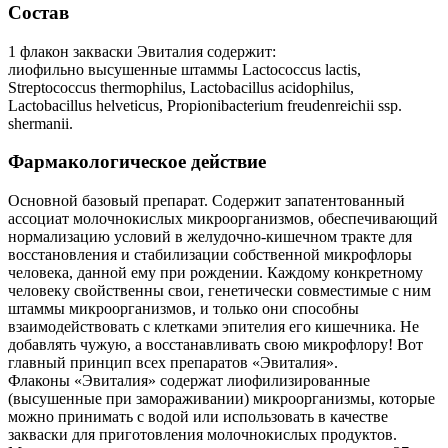
Состав
1 флакон закваски Эвиталия содержит:
лиофильно высушенные штаммы Lactococcus lactis,
Streptococcus thermоphilus, Lactobacillus acidophilus,
Lactobacillus helveticus, Propionibacterium freudenreichii ssp.
shermanii.
Фармакологическое действие
Основной базовый препарат. Содержит запатентованный
ассоциат молочнокислых микроорганизмов, обеспечивающий
нормализацию условий в желудочно-кишечном тракте для
восстановления и стабилизации собственной микрофлоры
человека, данной ему при рождении. Каждому конкретному
человеку свойственны свои, генетически совместимые с ним
штаммы микроорганизмов, и только они способны
взаимодействовать с клетками эпителия его кишечника. Не
добавлять чужую, а восстанавливать свою микрофлору! Вот
главный принцип всех препаратов «Эвиталия».
Флаконы «Эвиталия» содержат лиофилизированные
(высушенные при замораживании) микроорганизмы, которые
можно принимать с водой или использовать в качестве
закваски для приготовления молочнокислых продуктов.