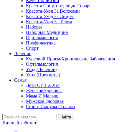
Качество Жизни
Красота Сопутствующие Товары
Красота-Уход За Волосами
Красота-Уход За Лицом
Красота-Уход За Телом
Наборы
Народная Медицина
Офтальмология
Профилактика
Спорт
Лечение
Курсовой Прием/Хронические Заболевания
Офтальмология
Уход (Лечение)
Уход (Предметы)
Семья
Дети От 3-Х Лет
Женское Здоровье
Мама И Малыш
Мужское Здоровье
Сезон, Импульс, Травма
Найти
Личный кабинет