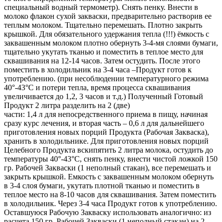
специальный водный термометр). Снять пенку. Внести в
молоко флакон сухой закваски, предварительно растворив ее
теплым молоком. Тщательно перемешать. Плотно закрыть
крышкой. Для обязательного удержания тепла (!!!) ёмкость с
заквашенным молоком плотно обернуть 3-4-мя слоями бумаги,
тщательно укутать тканью и поместить в теплое место для
сквашивания на 12-14 часов. Затем остудить. После этого
поместить в холодильник на 3-4 часа –Продукт готов к
употреблению. (при несоблюдении температурного режима
40°-43°С и потери тепла, время процесса сквашивания
увеличивается до 1,2, 3 часов и т.д.) Полученный Готовый
Продукт 2 литра разделить на 2 (две)
части: 1,4 л для непосредственного приема в пищу, начиная
сразу курс лечения, и вторая часть – 0,6 л для дальнейшего
приготовления новых порций Продукта (Рабочая Закваска),
хранить в холодильнике. Для приготовления новых порций
Целебного Продукта вскипятить 2 литра молока, остудить до
температуры 40°-43°С, снять пенку, внести чистой ложкой 150
гр. Рабочей Закваски (1 неполный стакан), все перемешать и
закрыть крышкой. Емкость с заквашенным молоком обернуть
в 3-4 слоя бумаги, укутать плотной тканью и поместить в
теплое место на 8-10 часов для сквашивания. Затем поместить
в холодильник. Через 3-4 часа Продукт готов к употреблению.
Оставшуюся Рабочую Закваску использовать аналогично: из
расчета 150 гр. Рабочей Закваски (1 неполный стакан) на 2