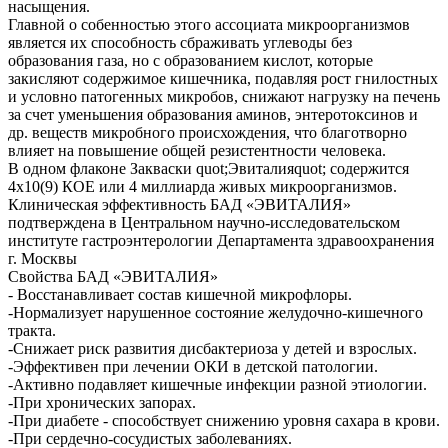
насыщения.
Главной о собенностью этого ассоциата микроорганизмов
является их способность сбраживать углеводы без
образования газа, но с образованием кислот, которые
закисляют содержимое кишечника, подавляя рост гнилостных
и условно патогенных микробов, снижают нагрузку на печень
за счет уменьшения образования аминов, энтеротоксинов и
др. веществ микробного происхождения, что благотворно
влияет на повышение общей резистентности человека.
В одном флаконе Закваски quot;Эвиталияquot; содержится
4х10(9) КОЕ или 4 миллиарда живых микроорганизмов.
Клиническая эффективность БАД «ЭВИТАЛИЯ»
подтверждена в Центральном научно-исследовательском
институте гастроэнтерологии Департамента здравоохранения
г. Москвы
Свойства БАД «ЭВИТАЛИЯ»
- Восстанавливает состав кишечной микрофлоры.
-Нормализует нарушенное состояние желудочно-кишечного
тракта.
-Снижает риск развития дисбактериоза у детей и взрослых.
-Эффективен при лечении ОКИ в детской патологии.
-Активно подавляет кишечные инфекции разной этиологии.
-При хронических запорах.
-При диабете - способствует снижению уровня сахара в крови.
-При сердечно-сосудистых заболеваниях.