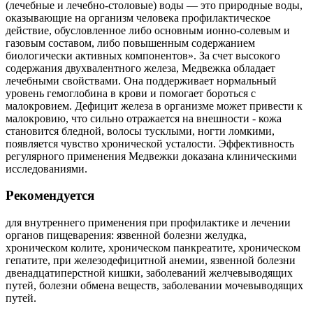
(лечебные и лечебно-столовые) воды — это природные воды,
оказывающие на организм человека профилактическое
действие, обусловленное либо основным ионно-солевым и
газовым составом, либо повышенным содержанием
биологически активных компонентов». За счет высокого
содержания двухвалентного железа, Медвежка обладает
лечебными свойствами. Она поддерживает нормальный
уровень гемоглобина в крови и помогает бороться с
малокровием. Дефицит железа в организме может привести к
малокровию, что сильно отражается на внешности - кожа
становится бледной, волосы тусклыми, ногти ломкими,
появляется чувство хронической усталости. Эффективность
регулярного применения Медвежки доказана клиническими
исследованиями.
Рекомендуется
для внутреннего применения при профилактике и лечении
органов пищеварения: язвенной болезни желудка,
хроническом колите, хроническом панкреатите, хроническом
гепатите, при железодефицитной анемии, язвенной болезни
двенадцатиперстной кишки, заболеваний желчевыводящих
путей, болезни обмена веществ, заболевании мочевыводящих
путей.