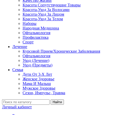
Качество Жизни
Красота Сопутствующие Товары
Красота-Уход За Волосами
Красота-Уход За Лицом
Красота-Уход За Телом
Наборы
Народная Медицина
Офтальмология
Профилактика
Спорт
Лечение
Курсовой Прием/Хронические Заболевания
Офтальмология
Уход (Лечение)
Уход (Предметы)
Семья
Дети От 3-Х Лет
Женское Здоровье
Мама И Малыш
Мужское Здоровье
Сезон, Импульс, Травма
Найти
Личный кабинет