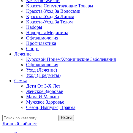
Качество Жизни
Красота Сопутствующие Товары
Красота-Уход За Волосами
Красота-Уход За Лицом
Красота-Уход За Телом
Наборы
Народная Медицина
Офтальмология
Профилактика
Спорт
Лечение
Курсовой Прием/Хронические Заболевания
Офтальмология
Уход (Лечение)
Уход (Предметы)
Семья
Дети От 3-Х Лет
Женское Здоровье
Мама И Малыш
Мужское Здоровье
Сезон, Импульс, Травма
Найти
Личный кабинет