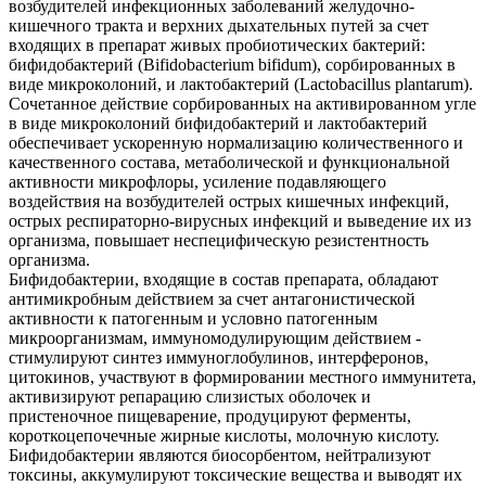
возбудителей инфекционных заболеваний желудочно-
кишечного тракта и верхних дыхательных путей за счет
входящих в препарат живых пробиотических бактерий:
бифидобактерий (Bifidobacterium bifidum), сорбированных в
виде микроколоний, и лактобактерий (Lactobacillus plantarum).
Сочетанное действие сорбированных на активированном угле
в виде микроколоний бифидобактерий и лактобактерий
обеспечивает ускоренную нормализацию количественного и
качественного состава, метаболической и функциональной
активности микрофлоры, усиление подавляющего
воздействия на возбудителей острых кишечных инфекций,
острых респираторно-вирусных инфекций и выведение их из
организма, повышает неспецифическую резистентность
организма.
Бифидобактерии, входящие в состав препарата, обладают
антимикробным действием за счет антагонистической
активности к патогенным и условно патогенным
микроорганизмам, иммуномодулирующим действием -
стимулируют синтез иммуноглобулинов, интерферонов,
цитокинов, участвуют в формировании местного иммунитета,
активизируют репарацию слизистых оболочек и
пристеночное пищеварение, продуцируют ферменты,
короткоцепочечные жирные кислоты, молочную кислоту.
Бифидобактерии являются биосорбентом, нейтрализуют
токсины, аккумулируют токсические вещества и выводят их