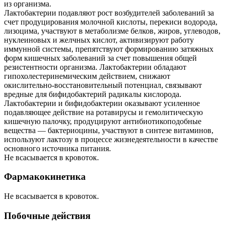
из организма.
Лактобактерии подавляют рост возбудителей заболеваний за
счет продуцирования молочной кислоты, перекиси водорода,
лизоцима, участвуют в метаболизме белков, жиров, углеводов,
нуклеиновых и желчных кислот, активизируют работу
иммунной системы, препятствуют формированию затяжных
форм кишечных заболеваний за счет повышения общей
резистентности организма. Лактобактерии обладают
гипохолестеринемическим действием, снижают
окислительно-восстановительный потенциал, связывают
вредные для бифидобактерий радикалы кислорода.
Лактобактерии и бифидобактерии оказывают усиленное
подавляющее действие на ротавирусы и гемолитическую
кишечную палочку, продуцируют антибиотикоподобные
вещества — бактериоцины, участвуют в синтезе витаминов,
используют лактозу в процессе жизнедеятельности в качестве
основного источника питания.
Не всасывается в кровоток.
Фармакокинетика
Не всасывается в кровоток.
Побочные действия