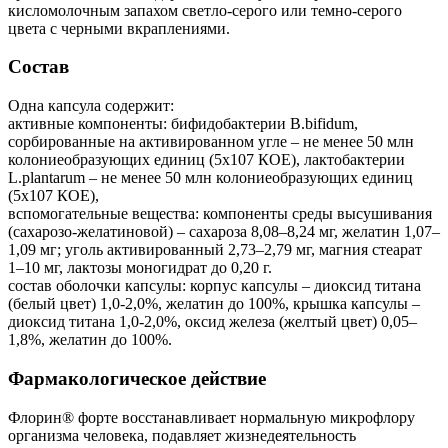
кисломолочным запахом светло-серого или темно-серого
цвета с черными вкраплениями.
Состав
Одна капсула содержит:
активные компоненты: бифидобактерии B.bifidum,
сорбированные на активированном угле – не менее 50 млн
колониеобразующих единиц (5х107 КОЕ), лактобактерии
L.plantarum – не менее 50 млн колониеобразующих единиц
(5х107 КОЕ),
вспомогательные вещества: компоненты среды высушивания
(сахарозо-желатиновой) – сахароза 8,08–8,24 мг, желатин 1,07–
1,09 мг; уголь активированный 2,73–2,79 мг, магния стеарат
1–10 мг, лактозы моногидрат до 0,20 г.
состав оболочки капсулы: корпус капсулы – диоксид титана
(белый цвет) 1,0-2,0%, желатин до 100%, крышка капсулы –
диоксид титана 1,0-2,0%, оксид железа (желтый цвет) 0,05–
1,8%, желатин до 100%.
Фармакологическое действие
Флорин® форте восстанавливает нормальную микрофлору
организма человека, подавляет жизнедеятельность