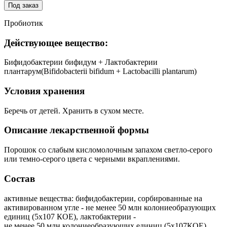
Под заказ
Пробиотик
Действующее вещество:
Бифидобактерии бифидум + Лактобактерии
плантарум(Bifidobacterii bifidum + Lactobacilli plantarum)
Условия хранения
Беречь от детей. Хранить в сухом месте.
Описание лекарственной формы
Порошок со слабым кисломолочным запахом светло-серого
или темно-серого цвета с черными вкраплениями.
Состав
активные вещества: бифидобактерии, сорбированные на
активированном угле - не менее 50 млн колониеобразующих
единиц (5х107 КОЕ), лактобактерии -
не менее 50 млн колониеобразующих единиц (5х107КОЕ),