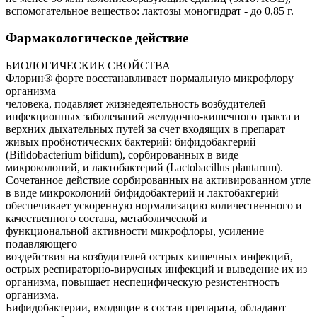
вспомогательное вещество: лактозы моногидрат - до 0,85 г.
Фармакологическое действие
БИОЛОГИЧЕСКИЕ СВОЙСТВА
Флорин® форте восстанавливает нормальную микрофлору
организма
человека, подавляет жизнедеятельность возбудителей
инфекционных заболеваний желудочно-кишечного тракта и
верхних дыхательных путей за счет входящих в препарат
живых пробиотических бактерий: бифидобакгерий
(Bifldobacterium bifidum), сорбированных в виде
микроколоний, и лактобактерий (Lactobacillus plantarum).
Сочетанное действие сорбированных на активированном угле
в виде микроколоний бифидобактерий и лактобакгерий
обеспечивает ускоренную нормализацию количественного и
качественного состава, метаболической и
функциональной активности микрофлоры, усиление
подавляющего
воздействия на возбудителей острых кишечных инфекций,
острых респираторно-вирусных инфекций и выведение их из
организма, повышает неспецифическую резистентность
организма.
Бифидобактерии, входящие в состав препарата, обладают