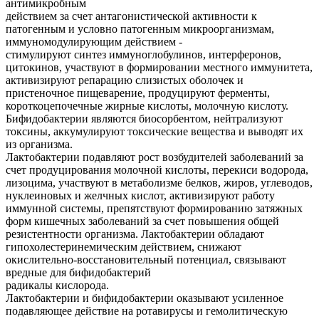
антимикробным
действием за счет антагонистической активности к
патогенным и условно патогенным микроорганизмам,
иммуномодулирующим действием -
стимулируют синтез иммуноглобулинов, интерферонов,
цитокинов, участвуют в формировании местного иммунитета,
активизируют репарацию слизистых оболочек и
пристеночное пищеварение, продуцируют ферменты,
короткоцепочечные жирные кислоты, молочную кислоту.
Бифидобактерии являются биосорбентом, нейтрализуют
токсины, аккумулируют токсические вещества и выводят их
из организма.
Лактобактерии подавляют рост возбудителей заболеваний за
счет продуцирования молочной кислоты, перекиси водорода,
лизоцима, участвуют в метаболизме белков, жиров, углеводов,
нуклеиновых и желчных кислот, активизируют работу
иммунной системы, препятствуют формированию затяжных
форм кишечных заболеваний за счет повышения общей
резистентности организма. Лактобактерии обладают
гипохолестеринемическим действием, снижают
окислительно-восстановительный потенциал, связывают
вредные для бифидобактерий
радикалы кислорода.
Лактобактерии и бифидобактерии оказывают усиленное
подавляющее действие на ротавирусы и гемолитическую