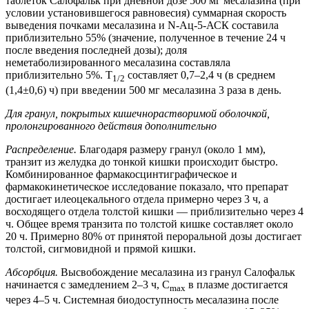
таблеток Салофальк при дневной дозе 500 мг месалазина (при
условии установившегося равновесия) суммарная скорость
выведения почками месалазина и N-Ац-5-АСК составила
приблизительно 55% (значение, полученное в течение 24 ч
после введения последней дозы); доля
неметаболизированного месалазина составляла
приблизительно 5%. T
составляет 0,7–2,4 ч (в среднем
1/2
(1,4±0,6) ч) при введении 500 мг месалазина 3 раза в день.
Для гранул, покрытых кишечнорастворимой оболочкой,
пролонгированного действия дополнительно
Распределение.
Благодаря размеру гранул (около 1 мм),
транзит из желудка до тонкой кишки происходит быстро.
Комбинированное фармакосцинтиграфическое и
фармакокинетическое исследование показало, что препарат
достигает илеоцекального отдела примерно через 3 ч, а
восходящего отдела толстой кишки — приблизительно через 4
ч. Общее время транзита по толстой кишке составляет около
20 ч. Примерно 80% от принятой пероральной дозы достигает
толстой, сигмовидной и прямой кишки.
Абсорбция.
Высвобождение месалазина из гранул Салофальк
начинается с замедлением 2–3 ч, C
в плазме достигается
max
через 4–5 ч. Системная биодоступность месалазина после