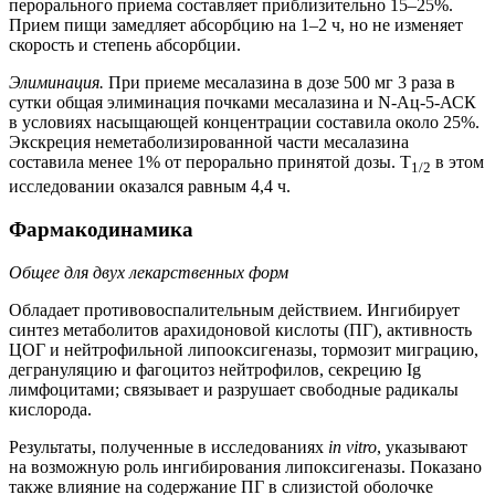
перорального приема составляет приблизительно 15–25%.
Прием пищи замедляет абсорбцию на 1–2 ч, но не изменяет
скорость и степень абсорбции.
Элиминация.
При приеме месалазина в дозе 500 мг 3 раза в
сутки общая элиминация почками месалазина и N-Ац-5-АСК
в условиях насыщающей концентрации составила около 25%.
Экскреция неметаболизированной части месалазина
составила менее 1% от перорально принятой дозы. T
в этом
1/2
исследовании оказался равным 4,4 ч.
Фармакодинамика
Общее для двух лекарственных форм
Обладает противовоспалительным действием. Ингибирует
синтез метаболитов арахидоновой кислоты (ПГ), активность
ЦОГ и нейтрофильной липооксигеназы, тормозит миграцию,
дегрануляцию и фагоцитоз нейтрофилов, секрецию Ig
лимфоцитами; связывает и разрушает свободные радикалы
кислорода.
Результаты, полученные в исследованиях
in vitro
, указывают
на возможную роль ингибирования липоксигеназы. Показано
также влияние на содержание ПГ в слизистой оболочке