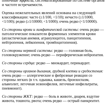
побочные эффекты, систематизированные по системе органов
и частоте встречаемости.
Оценка нежелательных явлений основана на следующей
классификации: часто (≥1/100, <1/10); нечасто (≥1/1000,
<1/100); редко (≥1/10000; <1/1000); очень редко (<1/10000).
Со стороны крови и лимфатической системы:
очень редко —
патологические показатели форменных элементов крови
(апластическая анемия, агранулоцитоз, панцитопения,
нейтропения, лейкопения, тромбоцитопения).
Со стороны нервной системы:
редко — головная боль,
головокружение; очень редко — периферическая нейропатия.
Со стороны сердца:
редко — миокардит, перикардит.
Со стороны органов дыхания, грудной клетки и средостения:
очень редко — аллергические и фиброзные реакции со
стороны легких (в т.ч. одышка, кашель, бронхоспазм,
альвеолит, легочная эозинофилия, легочные инфильтраты,
пневмонит).
Со стороны ЖКТ:
редко — боль в животе, диарея, вздутие
живота, тошнота, рвота; очень редко — острый панкреатит.