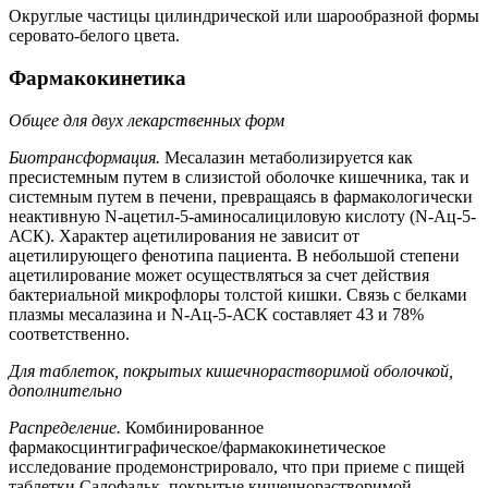
Округлые частицы цилиндрической или шарообразной формы
серовато-белого цвета.
Фармакокинетика
Общее для двух лекарственных форм
Биотрансформация.
Месалазин метаболизируется как
пресистемным путем в слизистой оболочке кишечника, так и
системным путем в печени, превращаясь в фармакологически
неактивную N-ацетил-5-аминосалициловую кислоту (N-Ац-5-
АСК). Характер ацетилирования не зависит от
ацетилирующего фенотипа пациента. В небольшой степени
ацетилирование может осуществляться за счет действия
бактериальной микрофлоры толстой кишки. Связь с белками
плазмы месалазина и N-Ац-5-АСК составляет 43 и 78%
соответственно.
Для таблеток, покрытых кишечнорастворимой оболочкой,
дополнительно
Распределение.
Комбинированное
фармакосцинтиграфическое/фармакокинетическое
исследование продемонстрировало, что при приеме с пищей
таблетки Салофальк, покрытые кишечнорастворимой