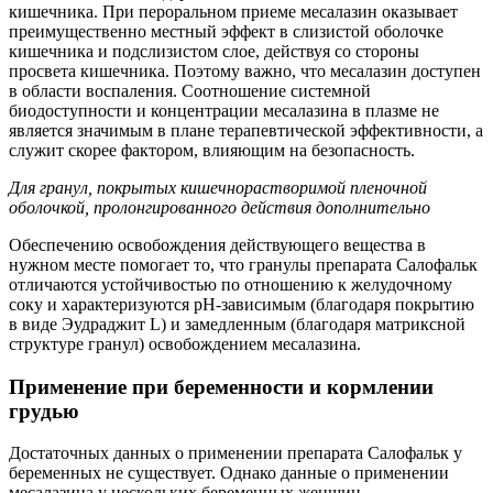
кишечника. При пероральном приеме месалазин оказывает
преимущественно местный эффект в слизистой оболочке
кишечника и подслизистом слое, действуя со стороны
просвета кишечника. Поэтому важно, что месалазин доступен
в области воспаления. Соотношение системной
биодоступности и концентрации месалазина в плазме не
является значимым в плане терапевтической эффективности, а
служит скорее фактором, влияющим на безопасность.
Для гранул, покрытых кишечнорастворимой пленочной
оболочкой, пролонгированного действия дополнительно
Обеспечению освобождения действующего вещества в
нужном месте помогает то, что гранулы препарата Салофальк
отличаются устойчивостью по отношению к желудочному
соку и характеризуются рН-зависимым (благодаря покрытию
в виде Эудраджит L) и замедленным (благодаря матриксной
структуре гранул) освобождением месалазина.
Применение при беременности и кормлении
грудью
Достаточных данных о применении препарата Салофальк у
беременных не существует. Однако данные о применении
месалазина у нескольких беременных женщин