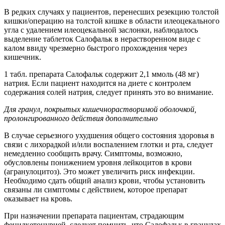
В редких случаях у пациентов, перенесших резекцию толстой
кишки/операцию на толстой кишке в области илеоцекального
угла с удалением илеоцекальной заслонки, наблюдалось
выделение таблеток Салофальк в нерастворенном виде с
калом ввиду чрезмерно быстрого прохождения через
кишечник.
1 табл. препарата Салофальк содержит 2,1 ммоль (48 мг)
натрия. Если пациент находится на диете с контролем
содержания солей натрия, следует принять это во внимание.
Для гранул, покрытых кишечнорастворимой оболочкой,
пролонгированного действия дополнительно
В случае серьезного ухудшения общего состояния здоровья в
связи с лихорадкой и/или воспалением глотки и рта, следует
немедленно сообщить врачу. Симптомы, возможно,
обусловлены понижением уровня лейкоцитов в крови
(агранулоцитоз). Это может увеличить риск инфекции.
Необходимо сдать общий анализ крови, чтобы установить
связаны ли симптомы с действием, которое препарат
оказывает на кровь.
При назначении препарата пациентам, страдающим
фенилкетонурией, следует помнить, что Салофальк в гранулах