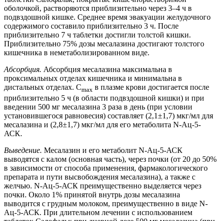
оболочкой, растворяются приблизительно через 3–4 ч в
подвздошной кишке. Среднее время эвакуации желудочного
содержимого составило приблизительно 3 ч. После
приблизительно 7 ч таблетки достигли толстой кишки.
Приблизительно 75% дозы месалазина достигают толстого
кишечника в неметаболизированном виде.
Абсорбция.
Абсорбция месалазина максимальна в
проксимальных отделах кишечника и минимальна в
дистальных отделах. C
в плазме крови достигается после
max
приблизительно 5 ч (в области подвздошной кишки) и при
введении 500 мг месалазина 3 раза в день (при условии
установившегося равновесия) составляет (2,1±1,7) мкг/мл для
месалазина и (2,8±1,7) мкг/мл для его метаболита N-Ац-5-
АСК.
Выведение.
Месалазин и его метаболит N-Ац-5-АСК
выводятся с калом (основная часть), через почки (от 20 до 50%
в зависимости от способа применения, фармакологического
препарата и пути высвобождения месалазина), а также с
желчью. N-Ац-5-АСК преимущественно выделяется через
почки. Около 1% принятой внутрь дозы месалазина
выводится с грудным молоком, преимущественно в виде N-
Ац-5-АСК. При длительном лечении с использованием