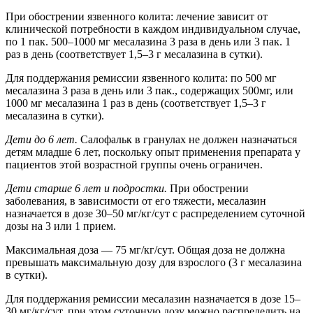
При обострении язвенного колита: лечение зависит от
клинической потребности в каждом индивидуальном случае,
по 1 пак. 500–1000 мг месалазина 3 раза в день или 3 пак. 1
раз в день (соответствует 1,5–3 г месалазина в сутки).
Для поддержания ремиссии язвенного колита: по 500 мг
месалазина 3 раза в день или 3 пак., содержащих 500мг, или
1000 мг месалазина 1 раз в день (соответствует 1,5–3 г
месалазина в сутки).
Дети до 6 лет.
Салофальк в гранулах не должен назначаться
детям младше 6 лет, поскольку опыт применения препарата у
пациентов этой возрастной группы очень ограничен.
Дети старше 6 лет и подростки.
При обострении
заболевания, в зависимости от его тяжести, месалазин
назначается в дозе 30–50 мг/кг/сут с распределением суточной
дозы на 3 или 1 прием.
Максимальная доза — 75 мг/кг/сут. Общая доза не должна
превышать максимальную дозу для взрослого (3 г месалазина
в cутки).
Для поддержания ремиссии месалазин назначается в дозе 15–
30 мг/кг/сут, при этом суточную дозу можно распределить на