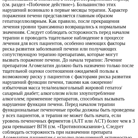
(см. раздел «Побочное действие»). Большинство этих
нарушений возникало в первые месяцы терапии. Характер
поражения печени представляется главным образом
гепатоцеллюлярным. Как правило, после прекращения
лечения уровни трансаминаз возвращались к нормальным
значениям. Следует соблюдать осторожность перед началом
терапии и проводить тщательное наблюдение в процессе
лечения для всех пациентов, особенно имеющих факторы
риска развития заболеваний печени или получающих
сопутствующую терапию препаратами, которые могут
вызвать поражение печени. До начала терапии: Лечение
препаратом Агомелатин должно быть назначено только после
тщательной оценки соотношения ожидаемой пользы к
возможному риску у пациентов с факторами риска развития
нарушений функции печени, такими как ожирение/
избыточная масса тела/неалкогольный жировой гепатоз/
сахарный диабет; алкоголизм и/или злоупотребление
алкоголем; применение препаратов, способных вызывать
нарушение функции печени. Перед началом терапии
функциональные печеночные пробы должны быть проведены
у всех пациентов, и терапия не может быть начата, если
уровень печеночных ферментов (АЛТ или ACT) более чем в 3
раза превышает ВГН (см. «Противопоказания»), Следует
соблюдать осторожность при назначении препарата
Агомелатин пациентам с исходно повышенной активностью