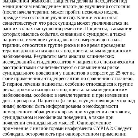
выраженной ремиссии. Пациенты должны находиться под
медицинским наблюдением вплоть до улучшения состояния
(после начала терапии может пройти несколько недель,
прежде чем состояние улучшится). Клинический опыт
свидетельствует, что риск суицида может увеличиваться на
ранних этапах наступления ремиссии. Пациенты, в анамнезе
которых имелись события, связанные с суицидом, а также
пациенты, имевшие суицидальные намерения до начала
терапии, относятся к группе риска и во время проведения
терапии должны находиться под пристальным медицинским
наблюдением. Результаты мета-анализа клинических
исследований антидепрессантов у пациентов с психическими
расстройствами свидетельствуют о повышенном риске
суицидального поведения у пациентов в возрасте до 25 лет на
фоне применения антидепрессантов по сравнению с плацебо.
В период лечения пациенты, особенно относящиеся к группе
риска, должны находиться под пристальным медицинским
наблюдением, особенно в начале терапии и при изменении
дозы препарата. Пациенты (и лица, осуществляющие уход над
ними) должны быть информированы о необходимости
немедленного обращения к врачу при ухудшении состояния,
суицидальном и необычном поведении, а также при
появлении суицидальных мыслей. Одновременное
применение с ингибиторами изофермента CYP1A2: Следует
соблюдать осторожность при одновременном применении