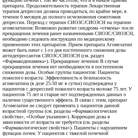
функцию печени с той же частотой, что и в начале приема
препарата. Продолжительность терапии Лекарственная
терапия депрессии должна проводиться, по крайне мере, в
течение 6 месяцев до полного исчезновения симптомов
депрессии. Переход с терапии СИОЗС/СИОЗСН на терапию
агомелатином: Возможно развитие синдрома «отмены» после
прекращения лечения ранее назначенными СИОЗС/СИОЗСН,
необходимо следовать инструкции по медицинскому
применению этих препаратов. Прием препарата Агомелатин
может быть начат с 1-го дня постепенного снижения дозы
антидепрессантов СИОЗС/СИОЗСН (см. раздел
«Фармакодинамика»). Прекращение лечения: В случае
прекращения лечения нет необходимости в постепенном
снижении дозы. Особые группы пациентов: Пациенты
пожилого возраста: Эффективность и безопасность
агомелатина (в дозе 25-50 мг в сутки) подтверждена у
пациентов с депрессией пожилого возраста моложе 75 лет. У
пациентов 75 лет и старше нет подтвержденных данных о
наличии существенного эффекта. В связи с этим, препарат
Агомелатин не следует применять у пациентов данной
возрастной группы (см. разделы «Фармакологические
свойства», «Особые указания»). Коррекции дозы в
зависимости от возраста не требуется (см. разделы
«Фармакологические свойства»). Пациенты с нарушением
функции почек: У пациентов с тяжелой почечной