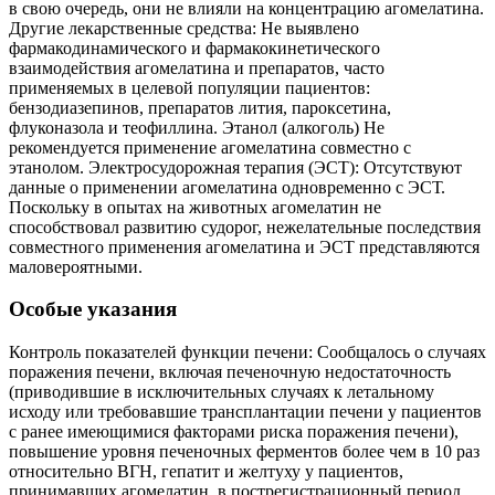
в свою очередь, они не влияли на концентрацию агомелатина.
Другие лекарственные средства: Не выявлено
фармакодинамического и фармакокинетического
взаимодействия агомелатина и препаратов, часто
применяемых в целевой популяции пациентов:
бензодиазепинов, препаратов лития, пароксетина,
флуконазола и теофиллина. Этанол (алкоголь) Не
рекомендуется применение агомелатина совместно с
этанолом. Электросудорожная терапия (ЭСТ): Отсутствуют
данные о применении агомелатина одновременно с ЭСТ.
Поскольку в опытах на животных агомелатин не
способствовал развитию судорог, нежелательные последствия
совместного применения агомелатина и ЭСТ представляются
маловероятными.
Особые указания
Контроль показателей функции печени: Сообщалось о случаях
поражения печени, включая печеночную недостаточность
(приводившие в исключительных случаях к летальному
исходу или требовавшие трансплантации печени у пациентов
с ранее имеющимися факторами риска поражения печени),
повышение уровня печеночных ферментов более чем в 10 раз
относительно ВГН, гепатит и желтуху у пациентов,
принимавших агомелатин, в пострегистрационный период