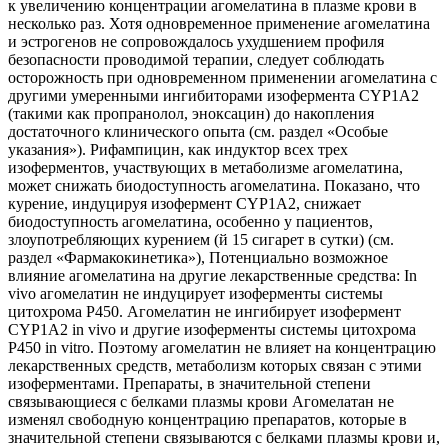
к увеличению концентрации агомелатина в плазме крови в
несколько раз. Хотя одновременное применение агомелатина
и эстрогенов не сопровождалось ухудшением профиля
безопасности проводимой терапии, следует соблюдать
осторожность при одновременном применении агомелатина с
другими умеренными ингибиторами изофермента CYP1A2
(такими как пропранолол, эноксацин) до накопления
достаточного клинического опыта (см. раздел «Особые
указания»). Рифампицин, как индуктор всех трех
изоферментов, участвующих в метаболизме агомелатина,
может снижать биодоступность агомелатина. Показано, что
курение, индуцируя изофермент CYP1А2, снижает
биодоступность агомелатина, особенно у пациентов,
злоупотребляющих курением (й 15 сигарет в сутки) (см.
раздел «Фармакокинетика»), Потенциально возможное
влияние агомелатина на другие лекарственные средства: In
vivo агомелатин не индуцирует изоферменты системы
цитохрома Р450. Агомелатин не ингибирует изофермент
CYP1A2 in vivo и другие изоферменты системы цитохрома
Р450 in vitro. Поэтому агомелатин не влияет на концентрацию
лекарственных средств, метаболизм которых связан с этими
изоферментами. Препараты, в значительной степени
связывающиеся с белками плазмы крови Агомелатан не
изменял свободную концентрацию препаратов, которые в
значительной степени связываются с белками плазмы крови и,