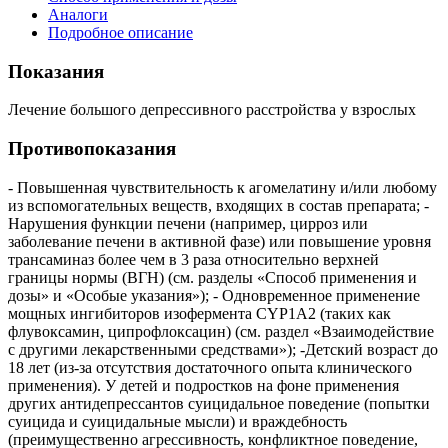
Аналоги
Подробное описание
Показания
Лечение большого депрессивного расстройства у взрослых
Противопоказания
- Повышенная чувствительность к агомелатину и/или любому
из вспомогательных веществ, входящих в состав препарата; -
Нарушения функции печени (например, цирроз или
заболевание печени в активной фазе) или повышение уровня
трансаминаз более чем в 3 раза относительно верхней
границы нормы (ВГН) (см. разделы «Способ применения и
дозы» и «Особые указания»); - Одновременное применение
мощных ингибиторов изофермента CYP1A2 (таких как
флувоксамин, ципрофлоксацин) (см. раздел «Взаимодействие
с другими лекарственными средствами»); -Детский возраст до
18 лет (из-за отсутствия достаточного опыта клинического
применения). У детей и подростков на фоне применения
других антидепрессантов суицидальное поведение (попытки
суицида и суицидальные мысли) и враждебность
(преимущественно агрессивность, конфликтное поведение,