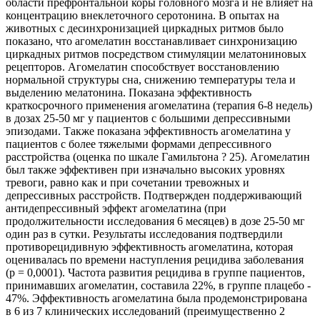
области префронтальной коры головного мозга и не влияет на
концентрацию внеклеточного серотонина. В опытах на
животных с десинхронизацией циркадных ритмов было
показано, что агомелатин восстанавливает синхронизацию
циркадных ритмов посредством стимуляции мелатониновых
рецепторов. Агомелатин способствует восстановлению
нормальной структуры сна, снижению температуры тела и
выделению мелатонина. Показана эффективность
краткосрочного применения агомелатина (терапия 6-8 недель)
в дозах 25-50 мг у пациентов с большими депрессивными
эпизодами. Также показана эффективность агомелатина у
пациентов с более тяжелыми формами депрессивного
расстройства (оценка по шкале Гамильтона ? 25). Агомелатин
был также эффективен при изначально высоких уровнях
тревоги, равно как и при сочетании тревожных и
депрессивных расстройств. Подтвержден поддерживающий
антидепрессивный эффект агомелатина (при
продолжительности исследования 6 месяцев) в дозе 25-50 мг
один раз в сутки. Результаты исследования подтвердили
противорецидивную эффективность агомелатина, которая
оценивалась по времени наступления рецидива заболевания
(р = 0,0001). Частота развития рецидива в группе пациентов,
принимавших агомелатин, составила 22%, в группе плацебо -
47%. Эффективность агомелатина была продемонстрирована
в 6 из 7 клинических исследований (преимущественно 2