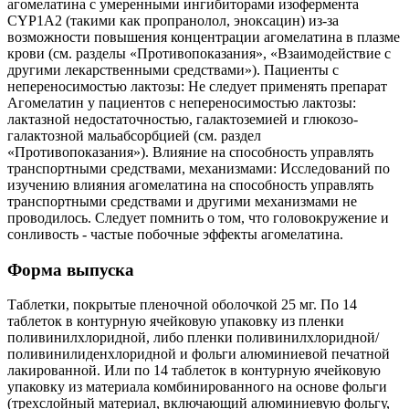
агомелатина с умеренными ингибиторами изофермента
CYP1A2 (такими как пропранолол, эноксацин) из-за
возможности повышения концентрации агомелатина в плазме
крови (см. разделы «Противопоказания», «Взаимодействие с
другими лекарственными средствами»). Пациенты с
непереносимостью лактозы: Не следует применять препарат
Агомелатин у пациентов с непереносимостью лактозы:
лактазной недостаточностью, галактоземией и глюкозо-
галактозной мальабсорбцией (см. раздел
«Противопоказания»). Влияние на способность управлять
транспортными средствами, механизмами: Исследований по
изучению влияния агомелатина на способность управлять
транспортными средствами и другими механизмами не
проводилось. Следует помнить о том, что головокружение и
сонливость - частые побочные эффекты агомелатина.
Форма выпуска
Таблетки, покрытые пленочной оболочкой 25 мг. По 14
таблеток в контурную ячейковую упаковку из пленки
поливинилхлоридной, либо пленки поливинилхлоридной/
поливинилиденхлоридной и фольги алюминиевой печатной
лакированной. Или по 14 таблеток в контурную ячейковую
упаковку из материала комбинированного на основе фольги
(трехслойный материал, включающий алюминиевую фольгу,