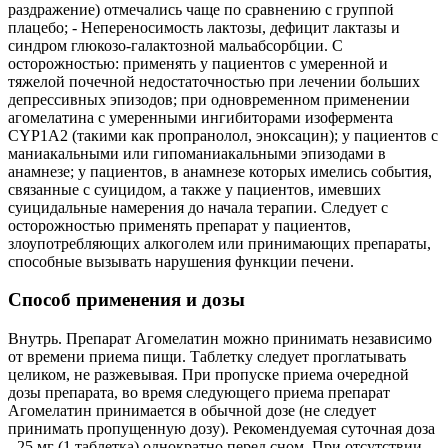
раздражение) отмечались чаще по сравнению с группой
плацебо; - Непереносимость лактозы, дефицит лактазы и
синдром глюкозо-галактозной мальабсорбции. С
осторожностью: применять у пациентов с умеренной и
тяжелой почечной недостаточностью при лечении больших
депрессивных эпизодов; при одновременном применении
агомелатина с умеренными ингибиторами изофермента
CYP1A2 (такими как пропранолол, эноксацин); у пациентов с
маниакальными или гипоманиакальными эпизодами в
анамнезе; у пациентов, в анамнезе которых имелись события,
связанные с суицидом, а также у пациентов, имевших
суицидальные намерения до начала терапии. Следует с
осторожностью применять препарат у пациентов,
злоупотребляющих алкоголем или принимающих препараты,
способные вызывать нарушения функции печени.
Способ применения и дозы
Внутрь. Препарат Агомелатин можно принимать независимо
от времени приема пищи. Таблетку следует проглатывать
целиком, не разжевывая. При пропуске приема очередной
дозы препарата, во время следующего приема препарат
Агомелатин принимается в обычной дозе (не следует
принимать пропущенную дозу). Рекомендуемая суточная доза
- 25 мг (1 таблетка) однократно перед сном. При отсутствии