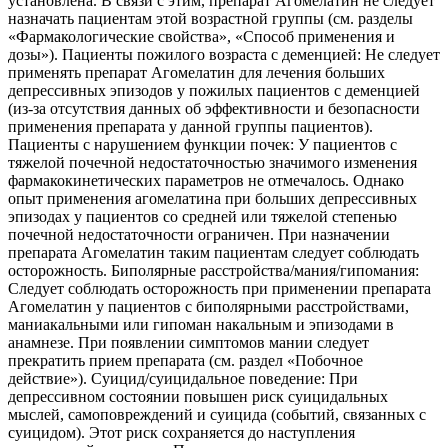
установлена. В связи с этим, препарат Агомелатин не следует
назначать пациентам этой возрастной группы (см. разделы
«Фармакологические свойства», «Способ применения и
дозы»). Пациенты пожилого возраста с деменцией: Не следует
применять препарат Агомелатин для лечения больших
депрессивных эпизодов у пожилых пациентов с деменцией
(из-за отсутствия данных об эффективности и безопасности
применения препарата у данной группы пациентов).
Пациенты с нарушением функции почек: У пациентов с
тяжелой почечной недостаточностью значимого изменения
фармакокинетических параметров не отмечалось. Однако
опыт применения агомелатина при больших депрессивных
эпизодах у пациентов со средней или тяжелой степенью
почечной недостаточности ограничен. При назначении
препарата Агомелатин таким пациентам следует соблюдать
осторожность. Биполярные расстройства/мания/гипомания:
Следует соблюдать осторожность при применении препарата
Агомелатин у пациентов с биполярными расстройствами,
маниакальными или гипоман накальным и эпизодами в
анамнезе. При появлении симптомов мании следует
прекратить прием препарата (см. раздел «Побочное
действие»). Суицид/суицидальное поведение: При
депрессивном состоянии повышен риск суицидальных
мыслей, самоповреждений и суицида (событий, связанных с
суицидом). Этот риск сохраняется до наступления