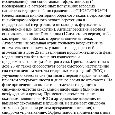
исследования), или сопоставимая эффективность (4
исследования) в гетерогенных популяциях взрослых
пациентов с депрессией, по сравнению с СИОЗС/СИОЗСН
(селективными ингибиторами обратного захвата серотонина/
ингибиторами обратного захвата серотонина и
норадреналина) (сертралин, эсциталопрам, флуоксетин,
венлафаксин или дулоксетин). Антидепрессивный эффект
оценивался по шкале Гамильтона (17-пунктовая версия) либо
как первичная, либо как вторичная конечная точка.
Агомелатин не оказывал отрицательного воздействия на
внимательность и память, у пациентов с депрессией
агомелатин в дозе 25 мг увеличивал продолжительность фазы
медленного сна без изменения количества и
продолжительности фаз быстрого сна. Прием агомелатина в
дозе 25 мг также способствует более быстрому наступлению
сна со снижением частоты сердечных сокращений (ЧСС) и
улучшению качества сна (начиная с первой недели лечения);
при этом заторможенности в дневное время не отмечается. На
фоне применения агомелатина отмечена тенденция к
снижению частоты сексуальной дисфункции (влияние на
возбуждение и оргазм). Применение агомелатина не
оказывает влияние на ЧСС и артериальное давление, не
вызывает сексуальных нарушений, не вызывает синдрома
«отмены» (даже при резком прекращении лечения) и
синдрома «привыкания». Эффективность агомелатина в дозе