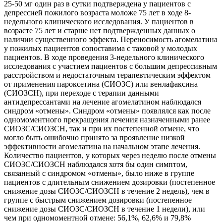
25-50 мг один раз в сутки подтверждена у пациентов с
депрессией пожилого возраста моложе 75 лет в ходе 8-
недельного клинического исследования. У пациентов в
возрасте 75 лет и старше нет подтвержденных данных о
наличии существенного эффекта. Переносимость агомелатина
у пожилых пациентов сопоставима с таковой у молодых
пациентов. В ходе проведения 3-недельного клинического
исследования с участием пациентов с большим депрессивным
расстройством и недостаточным терапевтическим эффектом
от применения пароксетина (СИОЗС) или венлафаксина
(СИОЗСН), при переходе с терапии данными
антидепрессантами на лечение агомелатином наблюдался
синдром «отмены». Синдром «отмены» появлялся как после
одномоментного прекращения лечения назначенными ранее
СИОЗС/СИОЗСН, так и при их постепенной отмене, что
могло быть ошибочно принято за проявление низкой
эффективности агомелатина на начальном этапе лечения.
Количество пациентов, у которых через неделю после отмены
СИОЗС/СИОЗСН наблюдался хотя бы один симптом,
связанный с синдромом «отмены», было ниже в группе
пациентов с длительным снижением дозировки (постепенное
снижение дозы СИОЗС/СИОЗСН в течение 2 недель), чем в
группе с быстрым снижением дозировки (постепенное
снижение дозы СИОЗС/СИОЗСН в течение 1 недели), или
чем при одномоментной отмене: 56,1%, 62,6% и 79,8%