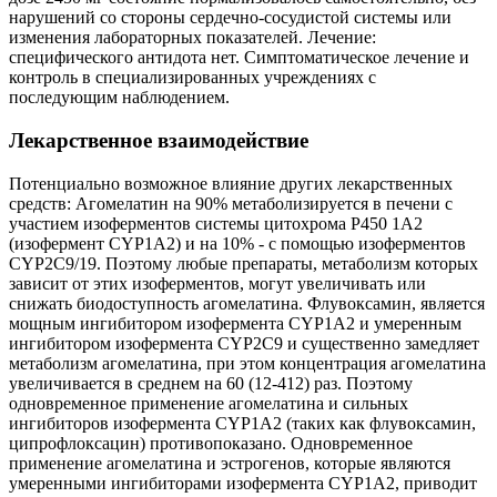
нарушений со стороны сердечно-сосудистой системы или
изменения лабораторных показателей. Лечение:
специфического антидота нет. Симптоматическое лечение и
контроль в специализированных учреждениях с
последующим наблюдением.
Лекарственное взаимодействие
Потенциально возможное влияние других лекарственных
средств: Агомелатин на 90% метаболизируется в печени с
участием изоферментов системы цитохрома Р450 1А2
(изофермент CYP1A2) и на 10% - с помощью изоферментов
CYP2C9/19. Поэтому любые препараты, метаболизм которых
зависит от этих изоферментов, могут увеличивать или
снижать биодоступность агомелатина. Флувоксамин, является
мощным ингибитором изофермента CYP1A2 и умеренным
ингибитором изофермента CYP2C9 и существенно замедляет
метаболизм агомелатина, при этом концентрация агомелатина
увеличивается в среднем на 60 (12-412) раз. Поэтому
одновременное применение агомелатина и сильных
ингибиторов изофермента CYP1A2 (таких как флувоксамин,
ципрофлоксацин) противопоказано. Одновременное
применение агомелатина и эстрогенов, которые являются
умеренными ингибиторами изофермента CYP1A2, приводит