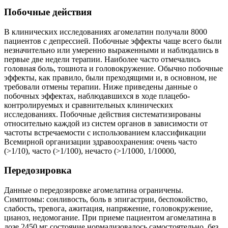
Побочные действия
В клинических исследованиях агомелатин получали 8000
пациентов с депрессией. Побочные эффекты чаще всего были
незначительно или умеренно выраженными и наблюдались в
первые две недели терапии. Наиболее часто отмечались
головная боль, тошнота и головокружение. Обычно побочные
эффекты, как правило, были преходящими и, в основном, не
требовали отмены терапии. Ниже приведены данные о
побочных эффектах, наблюдавшихся в ходе плацебо-
контролируемых и сравнительных клинических
исследованиях. Побочные действия систематизированы
относительно каждой из систем органов в зависимости от
частоты встречаемости с использованием классификации
Всемирной организации здравоохранения: очень часто
(>1/10), часто (>1/100), нечасто (>1/1000, 1/10000,
Передозировка
Данные о передозировке агомелатина ограничены.
Симптомы: сонливость, боль в эпигастрии, беспокойство,
слабость, тревога, ажитация, напряжение, головокружение,
цианоз, недомогание. При приеме пациентом агомелатина в
дозе 2450 мг состояние нормализовалось самостоятельно, без