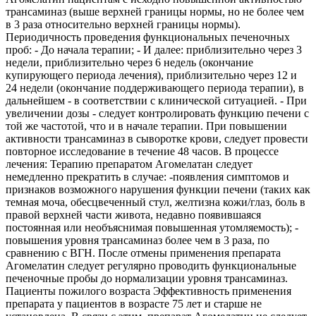
трансаминаз (выше верхней границы нормы, но не более чем
в 3 раза относительно верхней границы нормы).
Периодичность проведения функциональных печеночных
проб: - До начала терапии; - И далее: приблизительно через 3
недели, приблизительно через 6 недель (окончание
купирующего периода лечения), приблизительно через 12 и
24 недели (окончание поддерживающего периода терапии), в
дальнейшем - в соответствии с клинической ситуацией. - При
увеличении дозы - следует контролировать функцию печени с
той же частотой, что и в начале терапии. При повышении
активности трансаминаз в сыворотке крови, следует провести
повторное исследование в течение 48 часов. В процессе
лечения: Терапию препаратом Агомелатан следует
немедленно прекратить в случае: -появления симптомов и
признаков возможного нарушения функции печени (таких как
темная моча, обесцвеченный стул, желтизна кожи/глаз, боль в
правой верхней части живота, недавно появившаяся
постоянная или необъяснимая повышенная утомляемость); -
повышения уровня трансаминаз более чем в 3 раза, по
сравнению с ВГН. После отмены применения препарата
Агомелатин следует регулярно проводить функциональные
печеночные пробы до нормализации уровня трансаминаз.
Пациенты пожилого возраста Эффективность применения
препарата у пациентов в возрасте 75 лет и старше не