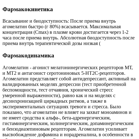
Фармакокинетика
Всасывание и биодоступность: После приема внутрь
агомелатин быстро (г 80%) всасывается. Максимальная
концентрация (Сmах) в плазме крови достигается через 1-2
часа после приема внутрь. Абсолютная биодоступность после
приема внутрь терапевтической дозы низкая (
Фармакодинамика
Агомелатин - агонист мелатонинергических рецепторов МТ,
и МТ2 и антагонист серотониновых 5-НТ2С-рецепторов.
Агомелатин представляет собой антидепрессант, активный на
валидированных моделях депрессии (тест приобретенной
беспомощности, тест отчаяния, хронический стресс
умеренной выраженности), равно как и на моделях с
десинхронизацией циркадных ритмов, а также в
экспериментальных ситуациях тревоги и стресса. Было
показано, что агомелатин не влияет на захват моноаминов и
не имеет сродства к альфа-, бета-адренергическим,
гистаминергическим, холинергическим, допаминергическим
и бензодиазепиновым рецепторам. Агомелатин усиливает
высвобождение дофамина и норадреналина, в особенности в