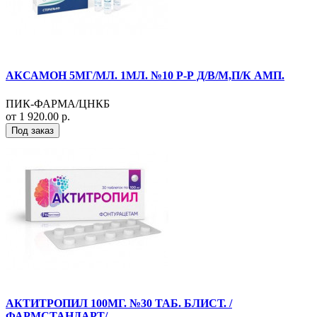
АКСАМОН 5МГ/МЛ. 1МЛ. №10 Р-Р Д/В/М,П/К АМП.
ПИК-ФАРМА/ЦНКБ
от 1 920.00 р.
Под заказ
АКТИТРОПИЛ 100МГ. №30 ТАБ. БЛИСТ. /
ФАРМСТАНДАРТ/