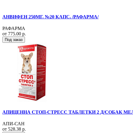
АНВИФЕН 250МГ. №20 КАПС. /РАФАРМА/
РАФАРМА
от 775.00 р.
Под заказ
АПИЦЕННА СТОП-СТРЕСС ТАБЛЕТКИ 2 Д/СОБАК МЕЛК./С
АПИ-САН
от 528.38 р.