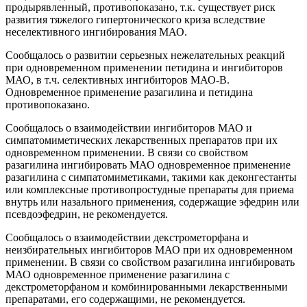
продырявленный, противопоказано, т.к. существует риск
развития тяжелого гипертонического криза вследствие
неселективного ингибирования МАО.
Сообщалось о развитии серьезных нежелательных реакций
при одновременном применении петидина и ингибиторов
МАО, в т.ч. селективных ингибиторов МАО-В.
Одновременное применение разагилина и петидина
противопоказано.
Сообщалось о взаимодействии ингибиторов МАО и
симпатомиметических лекарственных препаратов при их
одновременном применении. В связи со свойством
разагилина ингибировать МАО одновременное применение
разагилина с симпатомиметиками, такими как деконгестанты
или комплексные противопростудные препараты для приема
внутрь или назального применения, содержащие эфедрин или
псевдоэфедрин, не рекомендуется.
Сообщалось о взаимодействии декстрометорфана и
неизбирательных ингибиторов МАО при их одновременном
применении. В связи со свойством разагилина ингибировать
МАО одновременное применение разагилина с
декстрометорфаном и комбинированными лекарственными
препаратами, его содержащими, не рекомендуется.