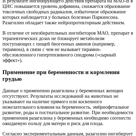
В результате ингибирующего действия препарата на МАО-В в
ЦНС повышается уровень дофамина, снижается образование
токсичных свободных радикалов, избыточное образование
которых наблюдается у больных болезнью Паркинсона.
Разагилин обладает также нейропротекторным действием.
В отличие от неизбирательных ингибиторов МАО, препарат в
терапевтических дозах не блокирует метаболизм
поступающих с пищей биогенных аминов (например,
тирамина), в связи с чем не вызывает тирамин-
обусловленного гипертензивного синдрома («сырный
эффект»).
Применение при беременности и кормлении
грудью
Данные о применении разагилина у беременных женщин
отсутствуют. Результаты исследований на животных не
указывают на наличие прямого или косвенного
нежелательного влияния на беременность, эмбриофетальное
развитие, роды и постнатальное развитие. При необходимости
применения разагилина у беременных необходимо соотнести
ожидаемую пользу для матери и риск для плода.
Согласно экспериментальным данным, разагилин ингибирует