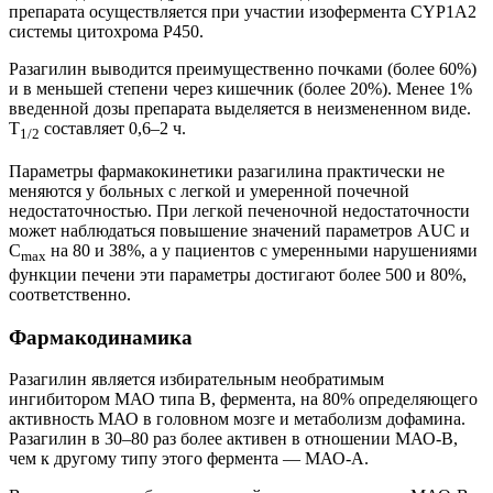
препарата осуществляется при участии изофермента CYP1A2
системы цитохрома Р450.
Разагилин выводится преимущественно почками (более 60%)
и в меньшей степени через кишечник (более 20%). Менее 1%
введенной дозы препарата выделяется в неизмененном виде.
T
составляет 0,6–2 ч.
1/2
Параметры фармакокинетики разагилина практически не
меняются у больных с легкой и умеренной почечной
недостаточностью. При легкой печеночной недостаточности
может наблюдаться повышение значений параметров AUC и
C
на 80 и 38%, а у пациентов с умеренными нарушениями
max
функции печени эти параметры достигают более 500 и 80%,
соответственно.
Фармакодинамика
Разагилин является избирательным необратимым
ингибитором МАО типа В, фермента, на 80% определяющего
активность МАО в головном мозге и метаболизм дофамина.
Разагилин в 30–80 раз более активен в отношении МАО-В,
чем к другому типу этого фермента — МАО-А.