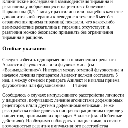
Клинические исследования взаимодействия тирамина и
разагилина у добровольцев и пациентов с болезнью
Паркинсона (0,5–1 мг/сут разагилина или плацебо в качестве
дополнительной терапии к леводопе в течение 6 мес без
ограничения приема тирамина) показали, что какое-либо
взаимодействие разагилина и тирамина отсутствует, и,
разагилин можно безопасно применять без ограничения
тирамина в рационе.
Особые указания
Следует избегать одновременного применения препарата
Азилект и флуоксетина или флувоксамина (см.
«Взаимодействие»). Интервал между отменой флуоксетина и
началом лечения препаратом Азилект должен составлять 5
нед, а между отменой препарата Азилект и началом приема
флуоксетина или флувоксамина — 14 дней.
Сообщалось о случаях импульсивного расстройства личности
у пациентов, получавших лечение агонистами дофаминовых
рецепторов и/или другими дофаминомиметиками. Те же
расстройства наблюдались в пострегистрационном периоде у
пациентов, принимавших препарат Азилект (см. «Побочные
действия»). Необходимо наблюдать за пациентами, в связи с
возможностью развития импульсивного расстройства