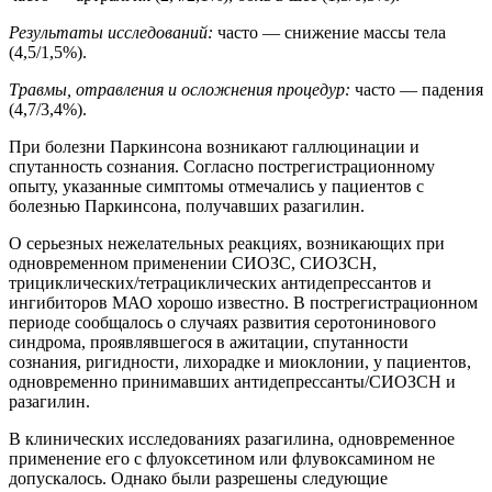
Результаты исследований:
часто — снижение массы тела
(4,5/1,5%).
Травмы, отравления и осложнения процедур:
часто — падения
(4,7/3,4%).
При болезни Паркинсона возникают галлюцинации и
спутанность сознания. Согласно пострегистрационному
опыту, указанные симптомы отмечались у пациентов с
болезнью Паркинсона, получавших разагилин.
О серьезных нежелательных реакциях, возникающих при
одновременном применении СИОЗС, СИОЗСН,
трициклических/тетрациклических антидепрессантов и
ингибиторов МАО хорошо известно. В пострегистрационном
периоде сообщалось о случаях развития серотонинового
синдрома, проявлявшегося в ажитации, спутанности
сознания, ригидности, лихорадке и миоклонии, у пациентов,
одновременно принимавших антидепрессанты/СИОЗСН и
разагилин.
В клинических исследованиях разагилина, одновременное
применение его с флуоксетином или флувоксамином не
допускалось. Однако были разрешены следующие