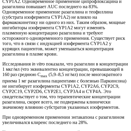
CYP1A2. Одновременное применение ципрофлоксацина и
разагилина повышает AUC последнего на 83%.
Одновременное применение разагилина и теофиллина
(субстрата изофермента CYP1A2) не влияло на
фармакокинетику ни одного из них. Таким образом, мощные
ингибиторы изофермента CYP1A2 могут изменять
плазменную концентрацию разагилина и требуют
осторожного одновременного применения. Существует риск
того, что в связи с индукцией изофермента CYP1A2 у
курящих пациентов, может уменьшаться концентрация
разагилина в плазме крови.
Исследования
in vitro
показали, что разагилин в концентрации
1 мкг/мл (что эквивалентно концентрации, превышающей в
160 раз среднюю C
(5,9–8,5 нг/мл) после многократного
max
приема 1 мг разагилина пациентами с болезнью Паркинсона)
не ингибирует изоферменты CYP1A2, CYP2A6, CYP2C9,
CYP2C19, CYP2D6, CYP2E1, CYP3A4 и CYP4A. Это
свидетельствует о том, что терапевтические концентрации
разагилина, скорее всего, не подвержены клинически
значимому влиянию субстратов указанных изоферментов.
При одновременном применении энтакапона с разагилином
увеличивался клиренс последнего на 28%.