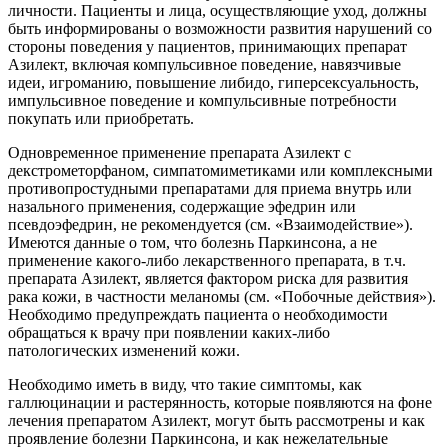
личности. Пациенты и лица, осуществляющие уход, должны
быть информированы о возможности развития нарушений со
стороны поведения у пациентов, принимающих препарат
Азилект, включая компульсивное поведение, навязчивые
идеи, игроманию, повышение либидо, гиперсексуальность,
импульсивное поведение и компульсивные потребности
покупать или приобретать.
Одновременное применение препарата Азилект с
декстрометорфаном, симпатомиметиками или комплексными
противопростудными препаратами для приема внутрь или
назального применения, содержащие эфедрин или
псевдоэфедрин, не рекомендуется (см. «Взаимодействие»).
Имеются данные о том, что болезнь Паркинсона, а не
применение какого-либо лекарственного препарата, в т.ч.
препарата Азилект, является фактором риска для развития
рака кожи, в частности меланомы (см. «Побочные действия»).
Необходимо предупреждать пациента о необходимости
обращаться к врачу при появлении каких-либо
патологических изменений кожи.
Необходимо иметь в виду, что такие симптомы, как
галлюцинации и растерянность, которые появляются на фоне
лечения препаратом Азилект, могут быть рассмотрены и как
проявление болезни Паркинсона, и как нежелательные