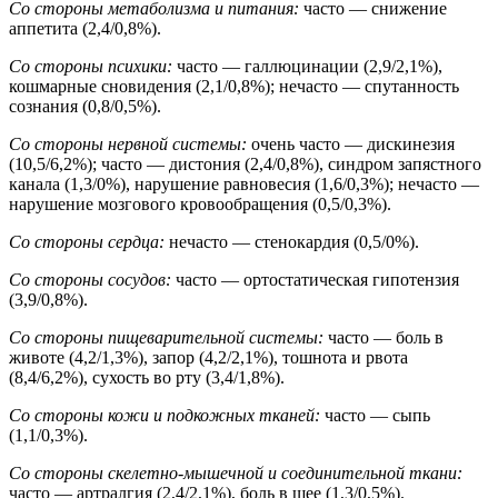
Со стороны метаболизма и питания:
часто — снижение
аппетита (2,4/0,8%).
Со стороны психики:
часто — галлюцинации (2,9/2,1%),
кошмарные сновидения (2,1/0,8%); нечасто — спутанность
сознания (0,8/0,5%).
Со стороны нервной системы:
очень часто — дискинезия
(10,5/6,2%); часто — дистония (2,4/0,8%), синдром запястного
канала (1,3/0%), нарушение равновесия (1,6/0,3%); нечасто —
нарушение мозгового кровообращения (0,5/0,3%).
Со стороны сердца:
нечасто — стенокардия (0,5/0%).
Со стороны сосудов:
часто — ортостатическая гипотензия
(3,9/0,8%).
Со стороны пищеварительной системы:
часто — боль в
животе (4,2/1,3%), запор (4,2/2,1%), тошнота и рвота
(8,4/6,2%), сухость во рту (3,4/1,8%).
Со стороны кожи и подкожных тканей:
часто — сыпь
(1,1/0,3%).
Со стороны скелетно-мышечной и соединительной ткани:
часто — артралгия (2,4/2,1%), боль в шее (1,3/0,5%).