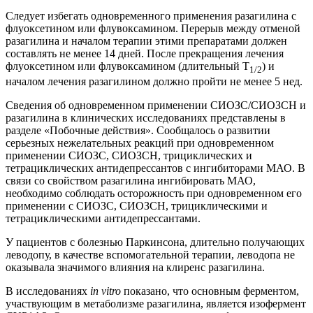
Следует избегать одновременного применения разагилина с
флуоксетином или флувоксамином. Перерыв между отменой
разагилина и началом терапии этими препаратами должен
составлять не менее 14 дней. После прекращения лечения
флуоксетином или флувоксамином (длительный T
) и
1/2
началом лечения разагилином должно пройти не менее 5 нед.
Сведения об одновременном применении СИОЗС/СИОЗСН и
разагилина в клинических исследованиях представлены в
разделе «Побочные действия». Сообщалось о развитии
серьезных нежелательных реакций при одновременном
применении СИОЗС, СИОЗСН, трициклических и
тетрациклических антидепрессантов с ингибиторами МАО. В
связи со свойством разагилина ингибировать МАО,
необходимо соблюдать осторожность при одновременном его
применении с СИОЗС, СИОЗСН, трициклическими и
тетрациклическими антидепрессантами.
У пациентов с болезнью Паркинсона, длительно получающих
леводопу, в качестве вспомогательной терапии, леводопа не
оказывала значимого влияния на клиренс разагилина.
В исследованиях
in vitro
показано, что основным ферментом,
участвующим в метаболизме разагилина, является изофермент