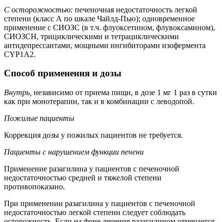
С осторожностью:
печеночная недостаточность легкой
степени (класс А по шкале Чайлд-Пью); одновременное
применение с СИОЗС (в т.ч. флуоксетином, флувоксамином),
СИОЗСН, трициклическими и тетрациклическими
антидепрессантами, мощными ингибиторами изофермента
CYP1A2.
Способ применения и дозы
Внутрь,
независимо от приема пищи, в дозе 1 мг 1 раз в сутки
как при монотерапии, так и в комбинации с леводопой.
Пожилые пациенты
Коррекция дозы у пожилых пациентов не требуется.
Пациенты с нарушением функции печени
Применение разагилина у пациентов с печеночной
недостаточностью средней и тяжелой степени
противопоказано.
При применении разагилина у пациентов с печеночной
недостаточностью легкой степени следует соблюдать
осторожность. Если на фоне лечения разагилином отмечается