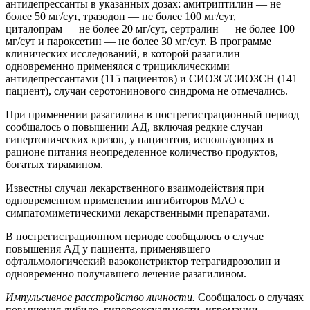
антидепрессанты в указанных дозах: амитриптилин — не
более 50 мг/сут, тразодон — не более 100 мг/сут,
циталопрам — не более 20 мг/сут, сертралин — не более 100
мг/сут и пароксетин — не более 30 мг/сут. В программе
клинических исследований, в которой разагилин
одновременно применялся с трициклическими
антидепрессантами (115 пациентов) и СИОЗС/СИОЗСН (141
пациент), случаи серотонинового синдрома не отмечались.
При применении разагилина в пострегистрационный период
сообщалось о повышении АД, включая редкие случаи
гипертонических кризов, у пациентов, использующих в
рационе питания неопределенное количество продуктов,
богатых тирамином.
Известны случаи лекарственного взаимодействия при
одновременном применении ингибиторов МАО с
симпатомиметическими лекарственными препаратами.
В пострегистрационном периоде сообщалось о случае
повышения АД у пациента, применявшего
офтальмологический вазоконстриктор тетрагидрозолин и
одновременно получавшего лечение разагилином.
Импульсивное расстройство личности.
Сообщалось о случаях
повышения либидо, гиперсексуальности, игромании,