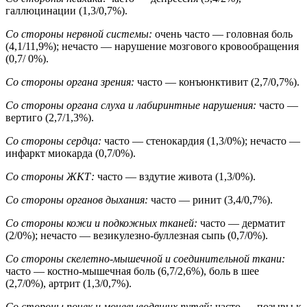
галлюцинации (1,3/0,7%).
Со стороны нервной системы:
очень часто — головная боль
(4,1/11,9%); нечасто — нарушение мозгового кровообращения
(0,7/ 0%).
Со стороны органа зрения:
часто — конъюнктивит (2,7/0,7%).
Со стороны органа слуха и лабиринтные нарушения:
часто —
вертиго (2,7/1,3%).
Со стороны сердца:
часто — стенокардия (1,3/0%); нечасто —
инфаркт миокарда (0,7/0%).
Со стороны ЖКТ:
часто — вздутие живота (1,3/0%).
Со стороны органов дыхания:
часто — ринит (3,4/0,7%).
Со стороны кожи и подкожных тканей:
часто — дерматит
(2/0%); нечасто — везикулезно-буллезная сыпь (0,7/0%).
Со стороны скелетно-мышечной и соединительной ткани:
часто — костно-мышечная боль (6,7/2,6%), боль в шее
(2,7/0%), артрит (1,3/0,7%).
Со стороны почек и мочевыводящих путей:
часто — позывы к