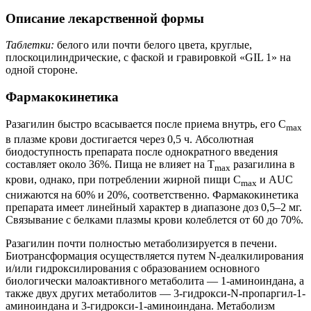
Описание лекарственной формы
Таблетки:
белого или почти белого цвета, круглые,
плоскоцилиндрические, с фаской и гравировкой «GIL 1» на
одной стороне.
Фармакокинетика
Разагилин быстро всасывается после приема внутрь, его C
max
в плазме крови достигается через 0,5 ч. Абсолютная
биодоступность препарата после однократного введения
составляет около 36%. Пища не влияет на T
разагилина в
max
крови, однако, при потреблении жирной пищи C
и AUC
max
снижаются на 60% и 20%, соответственно. Фармакокинетика
препарата имеет линейный характер в диапазоне доз 0,5–2 мг.
Связывание с белками плазмы крови колеблется от 60 до 70%.
Разагилин почти полностью метаболизируется в печени.
Биотрансформация осуществляется путем N-деалкилирования
и/или гидроксилирования с образованием основного
биологически малоактивного метаболита — 1-аминоиндана, а
также двух других метаболитов — 3-гидрокси-N-пропаргил-1-
аминоиндана и 3-гидрокси-1-аминоиндана. Метаболизм