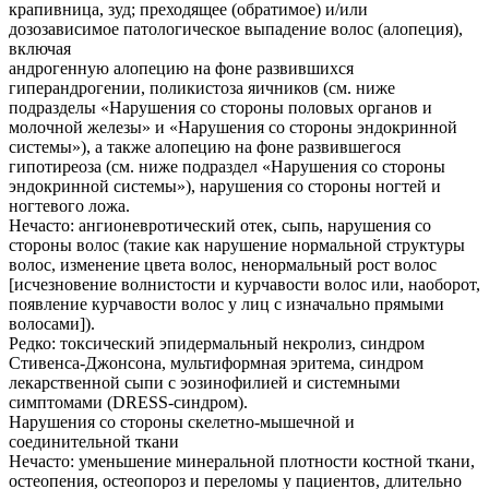
крапивница, зуд; преходящее (обратимое) и/или
дозозависимое патологическое выпадение волос (алопеция),
включая
андрогенную алопецию на фоне развившихся
гиперандрогении, поликистоза яичников (см. ниже
подразделы «Нарушения со стороны половых органов и
молочной железы» и «Нарушения со стороны эндокринной
системы»), а также алопецию на фоне развившегося
гипотиреоза (см. ниже подраздел «Нарушения со стороны
эндокринной системы»), нарушения со стороны ногтей и
ногтевого ложа.
Нечасто: ангионевротический отек, сыпь, нарушения со
стороны волос (такие как нарушение нормальной структуры
волос, изменение цвета волос, ненормальный рост волос
[исчезновение волнистости и курчавости волос или, наоборот,
появление курчавости волос у лиц с изначально прямыми
волосами]).
Редко: токсический эпидермальный некролиз, синдром
Стивенса-Джонсона, мультиформная эритема, синдром
лекарственной сыпи с эозинофилией и системными
симптомами (DRESS-синдром).
Нарушения со стороны скелетно-мышечной и
соединительной ткани
Нечасто: уменьшение минеральной плотности костной ткани,
остеопения, остеопороз и переломы у пациентов, длительно