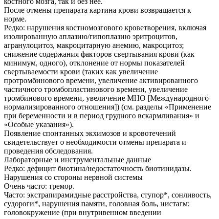
костного мозга, так и без нее.
После отмены препарата картина крови возвращается к
норме.
Редко: нарушения костномозгового кроветворения, включая
изолированную аплазию/гипоплазию эритроцитов,
агранулоцитоз, макроцитарную анемию, макроцитоз;
снижение содержания факторов свертывания крови (как
минимум, одного), отклонение от нормы показателей
свертываемости крови (таких как увеличение
протромбинового времени, увеличение активированного
частичного тромбопластинового времени, увеличение
тромбинового времени, увеличение МНО [Международного
нормализированного отношения]) (см. разделы «Применение
при беременности и в период грудного вскармливания» и
«Особые указания»).
Появление спонтанных экхимозов и кровотечений
свидетельствует о необходимости отмены препарата и
проведения обследования.
Лабораторные и инструментальные данные
Редко: дефицит биотина/недостаточность биотинидазы.
Нарушения со стороны нервной системы
Очень часто: тремор.
Часто: экстрапирамидные расстройства, ступор*, сонливость,
судороги*, нарушения памяти, головная боль, нистагм;
головокружение (при внутривенном введении