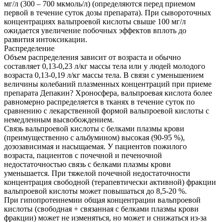
мг/л (300 – 700 мкмоль/л) (определяются перед приемом
первой в течение суток дозы препарата). При сывороточных
концентрациях вальпроевой кислоты свыше 100 мг/л
ожидается увеличение побочных эффектов вплоть до
развития интоксикации.
Распределение
Объем распределения зависит от возраста и обычно
составляет 0,13-0,23 л/кг массы тела или у людей молодого
возраста 0,13-0,19 л/кг массы тела. В связи с уменьшением
величины колебаний плазменных концентраций при приеме
препарата Депакин? Хроносфера, вальпроевая кислота более
равномерно распределяется в тканях в течение суток по
сравнению с лекарственной формой вальпроевой кислоты с
немедленным высвобождением.
Связь вальпроевой кислоты с белками плазмы крови
(преимущественно с альбумином) высокая (90-95 %),
дозозависимая и насыщаемая. У пациентов пожилого
возраста, пациентов с почечной и печеночной
недостаточностью связь с белками плазмы крови
уменьшается. При тяжелой почечной недостаточности
концентрация свободной (терапевтически активной) фракции
вальпроевой кислоты может повышаться до 8,5-20 %.
При гипопротеинемии общая концентрации вальпроевой
кислоты (свободная + связанная с белками плазмы крови
фракции) может не изменяться, но может и снижаться из-за