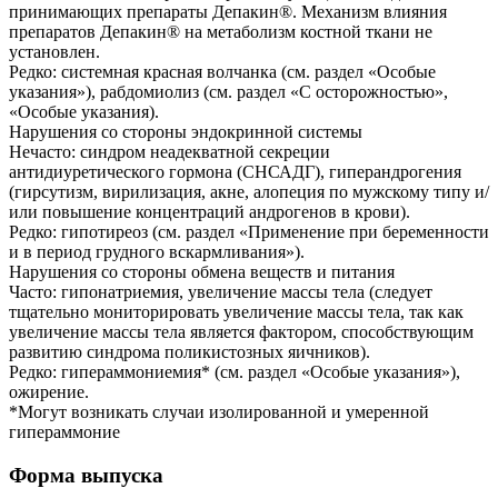
принимающих препараты Депакин®. Механизм влияния
препаратов Депакин® на метаболизм костной ткани не
установлен.
Редко: системная красная волчанка (см. раздел «Особые
указания»), рабдомиолиз (см. раздел «С осторожностью»,
«Особые указания).
Нарушения со стороны эндокринной системы
Нечасто: синдром неадекватной секреции
антидиуретического гормона (СНСАДГ), гиперандрогения
(гирсутизм, вирилизация, акне, алопеция по мужскому типу и/
или повышение концентраций андрогенов в крови).
Редко: гипотиреоз (см. раздел «Применение при беременности
и в период грудного вскармливания»).
Нарушения со стороны обмена веществ и питания
Часто: гипонатриемия, увеличение массы тела (следует
тщательно мониторировать увеличение массы тела, так как
увеличение массы тела является фактором, способствующим
развитию синдрома поликистозных яичников).
Редко: гипераммониемия* (см. раздел «Особые указания»),
ожирение.
*Могут возникать случаи изолированной и умеренной
гипераммоние
Форма выпуска