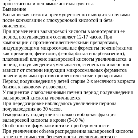
прогестагены и непрямые антикоагулянты.
Выведение
Вальпроевая кислота преимущественно выводится почками
после конъюгации с глюкуроновой кислотой и бета-
окисления.
При применении вальпроевой кислоты в монотерапии ее
период полувыведения составляет 12-17 часов. При
комбинации с противоэпилептическими препаратами,
индуцирующими микросомальные ферменты печени(такими
как примидон, фенитоин, фенобарбитал и карбамазепин),
плазменный клиренс вальпроевой кислоты увеличивается, а
период полувыведения уменьшается, степень их изменения
зависит от степени индукции микросомальных ферментов
печени другими противоэпилептическими препаратами.
Период полувыведения у детей старше 2-х месячного возраста
близок к таковому у взрослых.
У пациентов с заболеваниями печени период полувыведения
вальпроевой кислоты увеличивается.
При передозировке наблюдалось увеличение периода
полувыведения до 30 часов.
Гемодиализу подвергается только свободная фракция
вальпроевой кислоты в крови (5-10 %).
Особенности фармакокинетики при беременности
При увеличении объема распределения вальпроевой кислоты
в третьем триместре беременности, увеличиваются ее