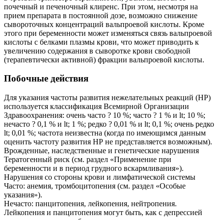
почечный и печеночный клиренс. При этом, несмотря на
прием препарата в постоянной дозе, возможно снижение
сывороточных концентраций вальпроевой кислоты. Кроме
этого при беременности может изменяться связь вальпроевой
кислоты с белками плазмы крови, что может приводить к
увеличению содержания в сыворотке крови свободной
(терапевтически активной) фракции вальпроевой кислоты.
Побочные действия
Для указания частоты развития нежелательных реакций (НР)
используется классификация Всемирной Организации
Здравоохранения: очень часто ? 10 %; часто ? 1 % и lt; 10 %;
нечасто ? 0,1 % и lt; 1 %; редко ? 0,01 % и lt; 0,1 %; очень редко
lt; 0,01 %; частота неизвестна (когда по имеющимся данным
оценить частоту развития НР не представляется возможным).
Врожденные, наследственные и генетические нарушения
Тератогенный риск (см. раздел «Применение при
беременности и в период грудного вскармливания»).
Нарушения со стороны крови и лимфатической системы
Часто: анемия, тромбоцитопения (см. раздел «Особые
указания»).
Нечасто: панцитопения, лейкопения, нейтропения.
Лейкопения и панцитопения могут быть, как с депрессией