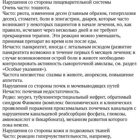
Нарушения со стороны пищеварительной системы
Очень часто: тошнота.
Часто: рвота, изменения десен (главным образом, гиперплазия
десен), стоматит, боли в эпигастрии, диарея, которые часто
возникают у некоторых пациентов в начале лечения, но, как
правило, исчезают через несколько дней и не требуют
прекращения терапии. Эти реакции можно уменьшить,
принимая препарат во время или после еды.
Нечасто: панкреатит, иногда с летальным исходом (развитие
панкреатита возможно в течение первых 6 месяцев лечения; в
случае возникновения острой боли в животе необходимо
контролировать активность сывороточной амилазы, см. раздел
«Особые указания»).
Частота неизвестна: спазмы в животе, анорексия, повышение
аппетита.
Нарушения со стороны почек и мочевыводящих путей
Нечасто: почечная недостаточность.
Редко: энурез, тубулоинтерстициальный нефрит, обратимый
синдром Фанкони (комплекс биохимических и клинических
проявлений поражения проксимальных почечных канальцев с
нарушением канальцевой реабсорбции фосфата, глюкозы,
аминокислот и бикарбоната), механизм развития которого
пока неясен.
Нарушения со стороны кожи и подкожных тканей
Часто: реакции гиперчувствительности, например,