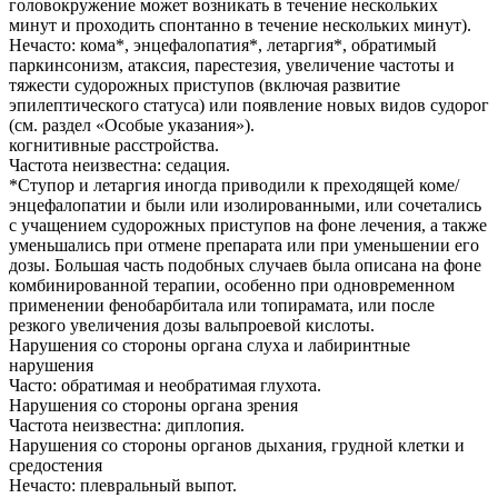
головокружение может возникать в течение нескольких
минут и проходить спонтанно в течение нескольких минут).
Нечасто: кома*, энцефалопатия*, летаргия*, обратимый
паркинсонизм, атаксия, парестезия, увеличение частоты и
тяжести судорожных приступов (включая развитие
эпилептического статуса) или появление новых видов судорог
(см. раздел «Особые указания»).
когнитивные расстройства.
Частота неизвестна: седация.
*Ступор и летаргия иногда приводили к преходящей коме/
энцефалопатии и были или изолированными, или сочетались
с учащением судорожных приступов на фоне лечения, а также
уменьшались при отмене препарата или при уменьшении его
дозы. Большая часть подобных случаев была описана на фоне
комбинированной терапии, особенно при одновременном
применении фенобарбитала или топирамата, или после
резкого увеличения дозы вальпроевой кислоты.
Нарушения со стороны органа слуха и лабиринтные
нарушения
Часто: обратимая и необратимая глухота.
Нарушения со стороны органа зрения
Частота неизвестна: диплопия.
Нарушения со стороны органов дыхания, грудной клетки и
средостения
Нечасто: плевральный выпот.