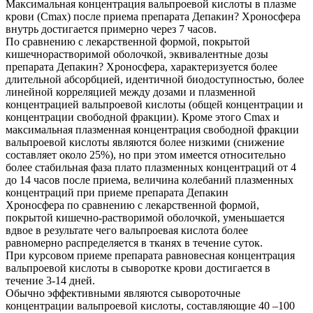
Максимальная концентрация вальпроевой кислоты в плазме
крови (Сmax) после приема препарата Депакин? Хроносфера
внутрь достигается примерно через 7 часов.
По сравнению c лекарственной формой, покрытой
кишечнорастворимой оболочкой, эквивалентные дозы
препарата Депакин? Хроносфера, характеризуется более
длительной абсорбцией, идентичной биодоступностью, более
линейной корреляцией между дозами и плазменной
концентрацией вальпроевой кислоты (общей концентрации и
концентрации свободной фракции). Кроме этого Сmax и
максимальная плазменная концентрация свободной фракции
вальпроевой кислоты являются более низкими (снижение
составляет около 25%), но при этом имеется относительно
более стабильная фаза плато плазменных концентраций от 4
до 14 часов после приема, величина колебаний плазменных
концентраций при приеме препарата Депакин
Хроносфера по сравнению с лекарственной формой,
покрытой кишечно-растворимой оболочкой, уменьшается
вдвое в результате чего вальпроевая кислота более
равномерно распределяется в тканях в течение суток.
При курсовом приеме препарата равновесная концентрация
вальпроевой кислоты в сыворотке крови достигается в
течение 3-14 дней.
Обычно эффективными являются сывороточные
концентрации вальпроевой кислоты, составляющие 40 –100