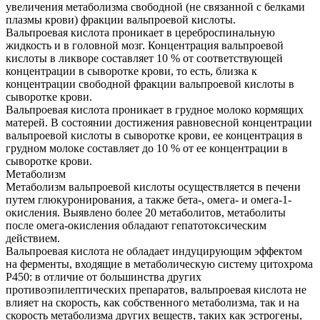
увеличения метаболизма свободной (не связанной с белками
плазмы крови) фракции вальпроевой кислоты.
Вальпроевая кислота проникает в цереброспинальную
жидкость и в головной мозг. Концентрация вальпроевой
кислоты в ликворе составляет 10 % от соответствующей
концентрации в сыворотке крови, то есть, близка к
концентрации свободной фракции вальпроевой кислоты в
сыворотке крови.
Вальпроевая кислота проникает в грудное молоко кормящих
матерей. В состоянии достижения равновесной концентрации
вальпроевой кислоты в сыворотке крови, ее концентрация в
грудном молоке составляет до 10 % от ее концентрации в
сыворотке крови.
Метаболизм
Метаболизм вальпроевой кислоты осуществляется в печени
путем глюкуронирования, а также бета-, омега- и омега-1-
окисления. Выявлено более 20 метаболитов, метаболиты
после омега-окисления обладают гепатотоксическим
действием.
Вальпроевая кислота не обладает индуцирующим эффектом
на ферменты, входящие в метаболическую систему цитохрома
Р450: в отличие от большинства других
противоэпилептических препаратов, вальпроевая кислота не
влияет на скорость, как собственного метаболизма, так и на
скорость метаболизма других веществ, таких как эстрогены,