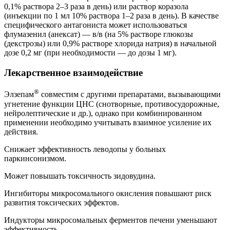
0,1% раствора 2–3 раза в день) или раствор коразола
(инъекции по 1 мл 10% раствора 1–2 раза в день). В качестве
специфического антагониста может использоваться
флумазенил (анексат) — в/в (на 5% растворе глюкозы
(декстрозы) или 0,9% растворе хлорида натрия) в начальной
дозе 0,2 мг (при необходимости — до дозы 1 мг).
Лекарственное взаимодействие
®
Элзепам
совместим с другими препаратами, вызывающими
угнетение функции ЦНС (снотворные, противосудорожные,
нейролептические и др.), однако при комбинированном
применении необходимо учитывать взаимное усиление их
действия.
Снижает эффективность леводопы у больных
паркинсонизмом.
Может повышать токсичность зидовудина.
Ингибиторы микросомального окисления повышают риск
развития токсических эффектов.
Индукторы микросомальных ферментов печени уменьшают
эффективность.