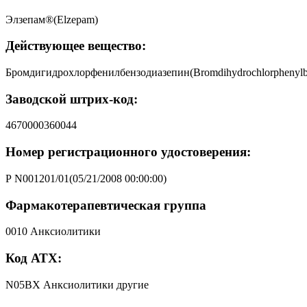
Элзепам®(Elzepam)
Действующее вещество:
Бромдигидрохлорфенилбензодиазепин(Bromdihydrochlorphenylbe
Заводской штрих-код:
4670000360044
Номер регистрационного удостоверения:
Р N001201/01(05/21/2008 00:00:00)
Фармакотерапевтическая группа
0010 Анксиолитики
Код АТХ:
N05BX Анксиолитики другие