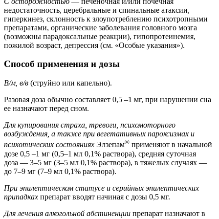
С осторожностью
— печеночная и/или почечная
недостаточность, церебральные и спинальные атаксии,
гиперкинез, склонность к злоупотреблению психотропными
препаратами, органические заболевания головного мозга
(возможны парадоксальные реакции), гипопротеинемия,
пожилой возраст, депрессия (см. «Особые указания»).
Способ применения и дозы
В/м, в/в
(струйно или капельно).
Разовая доза обычно составляет 0,5 –1 мг, при нарушении сна
ее назначают перед сном.
Для купирования страха, тревоги, психомоторного
возбуждения, а также при вегетативных пароксизмах и
®
психотических состояниях
Элзепам
применяют в начальной
дозе 0,5 –1 мг (0,5–1 мл 0,1% раствора), средняя суточная
доза — 3–5 мг (3–5 мл 0,1% раствора), в тяжелых случаях —
до 7–9 мг (7–9 мл 0,1% раствора).
При эпилептическом статусе и серийных эпилептических
припадках
препарат вводят начиная с дозы 0,5 мг.
Для лечения алкогольной абстиненции
препарат назначают в