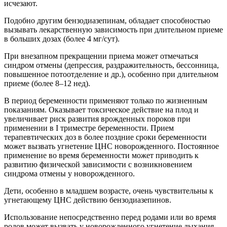
исчезают.
Подобно другим бензодиазепинам, обладает способностью
вызывать лекарственную зависимость при длительном приеме
в больших дозах (более 4 мг/сут).
При внезапном прекращении приема может отмечаться
синдром отмены (депрессия, раздражительность, бессонница,
повышенное потоотделение и др.), особенно при длительном
приеме (более 8–12 нед).
В период беременности применяют только по жизненным
показаниям. Оказывает токсическое действие на плод и
увеличивает риск развития врожденных пороков при
применении в I триместре беременности. Прием
терапевтических доз в более поздние сроки беременности
может вызвать угнетение ЦНС новорожденного. Постоянное
применение во время беременности может приводить к
развитию физической зависимости с возникновением
синдрома отмены у новорожденного.
Дети, особенно в младшем возрасте, очень чувствительны к
угнетающему ЦНС действию бензодиазепинов.
Использование непосредственно перед родами или во время
родов может вызвать у новорожденного угнетение дыхания,