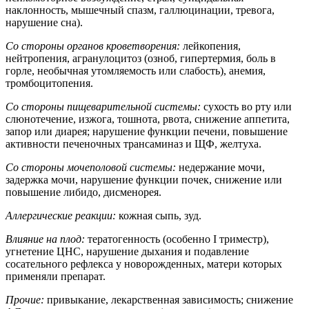
наклонность, мышечный спазм, галлюцинации, тревога,
нарушение сна).
Со стороны органов кроветворения:
лейкопения,
нейтропения, агранулоцитоз (озноб, гипертермия, боль в
горле, необычная утомляемость или слабость), анемия,
тромбоцитопения.
Со стороны пищеварительной системы:
сухость во рту или
слюнотечение, изжога, тошнота, рвота, снижение аппетита,
запор или диарея; нарушение функции печени, повышение
активности печеночных трансаминаз и ЩФ, желтуха.
Со стороны мочеполовой системы:
недержание мочи,
задержка мочи, нарушение функции почек, снижение или
повышение либидо, дисменорея.
Аллергические реакции:
кожная сыпь, зуд.
Влияние на плод:
тератогенность (особенно I триместр),
угнетение ЦНС, нарушение дыхания и подавление
сосательного рефлекса у новорожденных, матери которых
применяли препарат.
Прочие:
привыкание, лекарственная зависимость; снижение