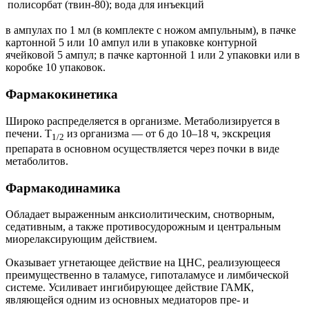
полисорбат (твин-80); вода для инъекций
в ампулах по 1 мл (в комплекте с ножом ампульным), в пачке
картонной 5 или 10 ампул или в упаковке контурной
ячейковой 5 ампул; в пачке картонной 1 или 2 упаковки или в
коробке 10 упаковок.
Фармакокинетика
Широко распределяется в организме. Метаболизируется в
печени. T
из организма — от 6 до 10–18 ч, экскреция
1/2
препарата в основном осуществляется через почки в виде
метаболитов.
Фармакодинамика
Обладает выраженным анксиолитическим, снотворным,
седативным, а также противосудорожным и центральным
миорелаксирующим действием.
Оказывает угнетающее действие на ЦНС, реализующееся
преимущественно в таламусе, гипоталамусе и лимбической
системе. Усиливает ингибирующее действие ГАМК,
являющейся одним из основных медиаторов пре- и