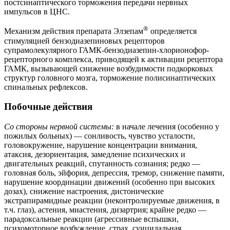
постсинаптического торможения передачи нервных
импульсов в ЦНС.
®
Механизм действия препарата Элзепам
определяется
стимуляцией бензодиазепиновых рецепторов
супрамолекулярного ГАМК-бензодиазепин-хлорионофор-
рецепторного комплекса, приводящей к активации рецептора
ГАМК, вызывающей снижение возбудимости подкорковых
структур головного мозга, торможение полисинаптических
спинальных рефлексов.
Побочные действия
Со стороны нервной системы:
в начале лечения (особенно у
пожилых больных) — сонливость, чувство усталости,
головокружение, нарушение концентрации внимания,
атаксия, дезориентация, замедление психических и
двигательных реакций, спутанность сознания; редко —
головная боль, эйфория, депрессия, тремор, снижение памяти,
нарушение координации движений (особенно при высоких
дозах), снижение настроения, дистонические
экстрапирамидные реакции (неконтролируемые движения, в
т.ч. глаз), астения, миастения, дизартрия; крайне редко —
парадоксальные реакции (агрессивные вспышки,
психомоторное возбуждение, страх, суицидальная