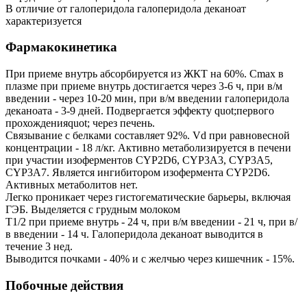
В отличие от галоперидола галоперидола деканоат
характеризуется
Фармакокинетика
При приеме внутрь абсорбируется из ЖКТ на 60%. Cmax в
плазме при приеме внутрь достигается через 3-6 ч, при в/м
введении - через 10-20 мин, при в/м введении галоперидола
деканоата - 3-9 дней. Подвергается эффекту quot;первого
прохожденияquot; через печень.
Связывание с белками составляет 92%. Vd при равновесной
концентрации - 18 л/кг. Активно метаболизируется в печени
при участии изоферментов CYP2D6, CYP3A3, CYP3A5,
CYP3A7. Является ингибитором изофермента CYP2D6.
Активных метаболитов нет.
Легко проникает через гистогематические барьеры, включая
ГЭБ. Выделяется с грудным молоком
T1/2 при приеме внутрь - 24 ч, при в/м введении - 21 ч, при в/
в введении - 14 ч. Галоперидола деканоат выводится в
течение 3 нед.
Выводится почками - 40% и с желчью через кишечник - 15%.
Побочные действия