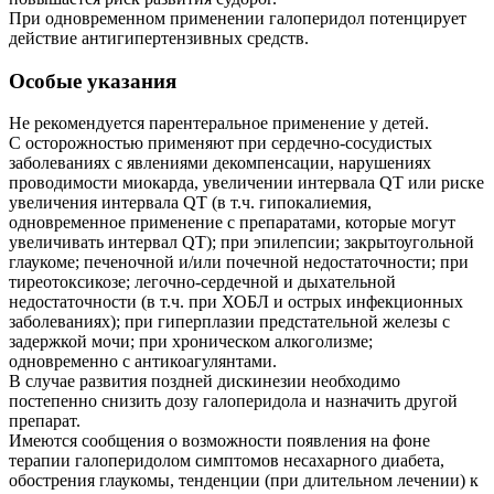
При одновременном применении галоперидол потенцирует
действие антигипертензивных средств.
Особые указания
Не рекомендуется парентеральное применение у детей.
С осторожностью применяют при сердечно-сосудистых
заболеваниях с явлениями декомпенсации, нарушениях
проводимости миокарда, увеличении интервала QT или риске
увеличения интервала QT (в т.ч. гипокалиемия,
одновременное применение с препаратами, которые могут
увеличивать интервал QT); при эпилепсии; закрытоугольной
глаукоме; печеночной и/или почечной недостаточности; при
тиреотоксикозе; легочно-сердечной и дыхательной
недостаточности (в т.ч. при ХОБЛ и острых инфекционных
заболеваниях); при гиперплазии предстательной железы с
задержкой мочи; при хроническом алкоголизме;
одновременно с антикоагулянтами.
В случае развития поздней дискинезии необходимо
постепенно снизить дозу галоперидола и назначить другой
препарат.
Имеются сообщения о возможности появления на фоне
терапии галоперидолом симптомов несахарного диабета,
обострения глаукомы, тенденции (при длительном лечении) к