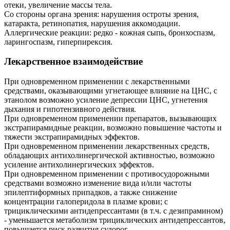
отеки, увеличение массы тела.
Со стороны органа зрения: нарушения остроты зрения,
катаракта, ретинопатия, нарушения аккомодации.
Аллергические реакции: редко - кожная сыпь, бронхоспазм,
ларингоспазм, гиперпирексия.
Лекарственное взаимодействие
При одновременном применении с лекарственными
средствами, оказывающими угнетающее влияние на ЦНС, с
этанолом возможно усиление депрессии ЦНС, угнетения
дыхания и гипотензивного действия.
При одновременном применении препаратов, вызывающих
экстрапирамидные реакции, возможно повышение частоты и
тяжести экстрапирамидных эффектов.
При одновременном применении лекарственных средств,
обладающих антихолинергической активностью, возможно
усиление антихолинергических эффектов.
При одновременном применении с противосудорожными
средствами возможно изменение вида и/или частоты
эпилептиформных припадков, а также снижение
концентрации галоперидола в плазме крови; с
трициклическими антидепрессантами (в т.ч. с дезипрамином)
- уменьшается метаболизм трициклических антидепрессантов,
повышается риск развития судорог.