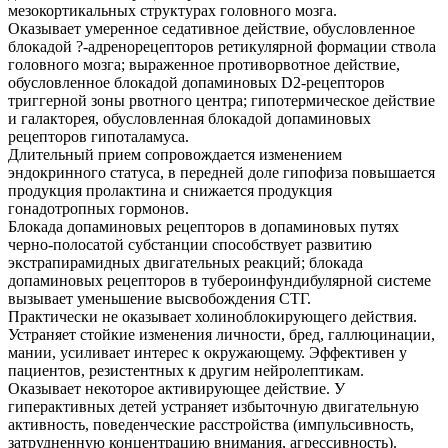
мезокортикальных структурах головного мозга.
Оказывает умеренное седативное действие, обусловленное
блокадой ?-адренорецепторов ретикулярной формации ствола
головного мозга; выраженное противорвотное действие,
обусловленное блокадой допаминовых D2-рецепторов
триггерной зоны рвотного центра; гипотермическое действие
и галакторея, обусловленная блокадой допаминовых
рецепторов гипоталамуса.
Длительный прием сопровождается изменением
эндокринного статуса, в передней доле гипофиза повышается
продукция пролактина и снижается продукция
гонадотропных гормонов.
Блокада допаминовых рецепторов в допаминовых путях
черно-полосатой субстанции способствует развитию
экстрапирамидных двигательных реакций; блокада
допаминовых рецепторов в тубероинфундибулярной системе
вызывает уменьшение высвобождения СТГ.
Практически не оказывает холиноблокирующего действия.
Устраняет стойкие изменения личности, бред, галлюцинации,
мании, усиливает интерес к окружающему. Эффективен у
пациентов, резистентных к другим нейролептикам.
Оказывает некоторое активирующее действие. У
гиперактивных детей устраняет избыточную двигательную
активность, поведенческие расстройства (импульсивность,
затрудненную концентрацию внимания, агрессивность).