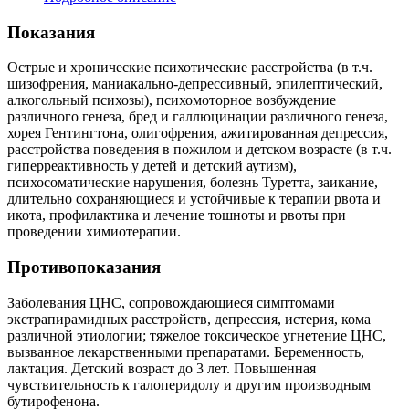
Показания
Острые и хронические психотические расстройства (в т.ч.
шизофрения, маниакально-депрессивный, эпилептический,
алкогольный психозы), психомоторное возбуждение
различного генеза, бред и галлюцинации различного генеза,
хорея Гентингтона, олигофрения, ажитированная депрессия,
расстройства поведения в пожилом и детском возрасте (в т.ч.
гиперреактивность у детей и детский аутизм),
психосоматические нарушения, болезнь Туретта, заикание,
длительно сохраняющиеся и устойчивые к терапии рвота и
икота, профилактика и лечение тошноты и рвоты при
проведении химиотерапии.
Противопоказания
Заболевания ЦНС, сопровождающиеся симптомами
экстрапирамидных расстройств, депрессия, истерия, кома
различной этиологии; тяжелое токсическое угнетение ЦНС,
вызванное лекарственными препаратами. Беременность,
лактация. Детский возраст до 3 лет. Повышенная
чувствительность к галоперидолу и другим производным
бутирофенона.