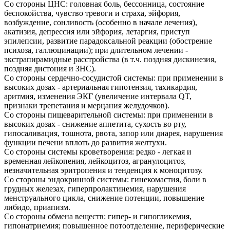
Со стороны ЦНС: головная боль, бессонница, состояние
беспокойства, чувство тревоги и страха, эйфория,
возбуждение, сонливость (особенно в начале лечения),
акатизия, депрессия или эйфория, летаргия, приступ
эпилепсии, развитие парадоксальной реакции (обострение
психоза, галлюцинации); при длительном лечении -
экстрапирамидные расстройства (в т.ч. поздняя дискинезия,
поздняя дистония и ЗНС).
Со стороны сердечно-сосудистой системы: при применении в
высоких дозах - артериальная гипотензия, тахикардия,
аритмия, изменения ЭКГ (увеличение интервала QT,
признаки трепетания и мерцания желудочков).
Со стороны пищеварительной системы: при применении в
высоких дозах - снижение аппетита, сухость во рту,
гипосаливация, тошнота, рвота, запор или диарея, нарушения
функции печени вплоть до развития желтухи.
Со стороны системы кроветворения: редко - легкая и
временная лейкопения, лейкоцитоз, агранулоцитоз,
незначительная эритропения и тенденция к моноцитозу.
Со стороны эндокринной системы: гинекомастия, боли в
грудных железах, гиперпролактинемия, нарушения
менструального цикла, снижение потенции, повышение
либидо, приапизм.
Со стороны обмена веществ: гипер- и гипогликемия,
гипонатриемия; повышенное потоотделение, периферические