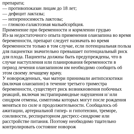
препарата;
— противопоказан лицам до 18 лет;
— дефицит лактазы;
— непереносимость лактозы;
— глюкозо-галактозная мальабсорбция.
Применение при беременности и кормлении грудью
Из-за недостаточного опыта применения оланзапина во время
беременности, препарат следует назначать во время
беременности только в том случае, если потенциальная польза
для пациентки значительно превышает потенциальный риск
для плода. Пациенты должны быть предупреждены, что в
случае наступления или планирования беременности в
период лечения оланзапином им необходимо сообщить об
этом своему лечащему врачу.
У новорожденных, чьи матери принимали антипсихотики
(включая оланзапин) в течение третьего триместра
беременности, существует риск возникновения побочных
реакций, включая экстрапирамидные нарушения и/ или
синдром отмены, симптомы которых могут после рождения
меняться по силе и продолжительности. Сообщалось об
ажитации, артериальной гипер- и гипотензии, треморе,
сонливости, респираторном дистресс-синдроме или
расстройстве питания. Поэтому необходимо тщательно
контролировать состояние новорож