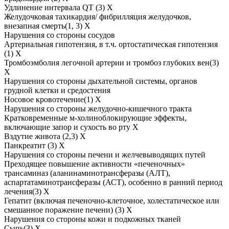
Удлинение интервала QT (3) Х
Желудочковая тахикардия/ фибрилляция желудочков,
внезапная смерть(1, 3) Х
Нарушения со стороны сосудов
Артериальная гипотензия, в т.ч. ортостатическая гипотензия
(1) Х
Тромбоэмболия легочной артерии и тромбоз глубоких вен(3)
Х
Нарушения со стороны дыхательной системы, органов
грудной клетки и средостения
Носовое кровотечение(1) Х
Нарушения со стороны желудочно-кишечного тракта
Кратковременные м-холиноблокирующие эффекты,
включающие запор и сухость во рту Х
Вздутие живота (2,3) Х
Панкреатит (3) Х
Нарушения со стороны печени и желчевыводящих путей
Преходящее повышение активности «печеночных»
трансаминаз (аланинаминотрансферазы (АЛТ),
аспартатаминотрансферазы (АСТ), особенно в ранний период
лечения(3) Х
Гепатит (включая печеночно-клеточное, холестатическое или
смешанное поражение печени) (3) Х
Нарушения со стороны кожи и подкожных тканей
Сыпь(3) Х