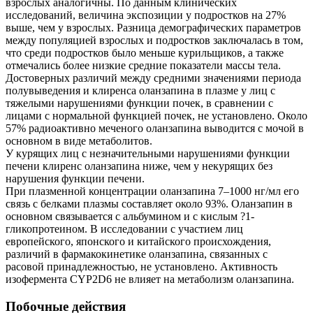
взрослых аналогичны. По данным клинических
исследований, величина экспозиции у подростков на 27%
выше, чем у взрослых. Разница демографических параметров
между популяцией взрослых и подростков заключалась в том,
что среди подростков было меньше курильщиков, а также
отмечались более низкие средние показатели массы тела.
Достоверных различий между средними значениями периода
полувыведения и клиренса оланзапина в плазме у лиц с
тяжелыми нарушениями функции почек, в сравнении с
лицами с нормальной функцией почек, не установлено. Около
57% радиоактивно меченого оланзапина выводится с мочой в
основном в виде метаболитов.
У курящих лиц с незначительными нарушениями функции
печени клиренс оланзапина ниже, чем у некурящих без
нарушения функции печени.
При плазменной концентрации оланзапина 7–1000 нг/мл его
связь с белками плазмы составляет около 93%. Оланзапин в
основном связывается с альбумином и с кислым ?1-
гликопротеином. В исследовании с участием лиц
европейского, японского и китайского происхождения,
различий в фармакокинетике оланзапина, связанных с
расовой принадлежностью, не установлено. Активность
изофермента CYP2D6 не влияет на метаболизм оланзапина.
Побочные действия