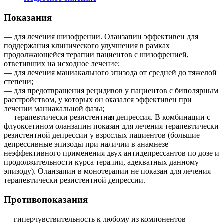
Показания
— для лечения шизофрении. Оланзапин эффективен для
поддержания клинического улучшения в рамках
продолжающейся терапии пациентов с шизофренией,
ответивших на исходное лечение;
— для лечения маниакального эпизода от средней до тяжелой
степени;
— для предотвращения рецидивов у пациентов с биполярным
расстройством, у которых он оказался эффективен при
лечении маниакальной фазы;
— терапевтически резистентная депрессия. В комбинации с
флуоксетином оланзапин показан для лечения терапевтически
резистентной депрессии у взрослых пациентов (большие
депрессивные эпизоды при наличии в анамнезе
неэффективного применения двух антидепрессантов по дозе и
продолжительности курса терапии, адекватных данному
эпизоду). Оланзапин в монотерапии не показан для лечения
терапевтически резистентной депрессии.
Противопоказания
— гиперчувствительность к любому из компонентов