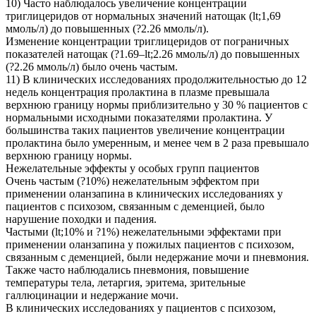
10) Часто наблюдалось увеличение концентрации
триглицеридов от нормальных значений натощак (lt;1,69
ммоль/л) до повышенных (?2.26 ммоль/л).
Изменение концентрации триглицеридов от пограничных
показателей натощак (?1.69–lt;2.26 ммоль/л) до повышенных
(?2.26 ммоль/л) было очень частым.
11) В клинических исследованиях продолжительностью до 12
недель концентрация пролактина в плазме превышала
верхнюю границу нормы приблизительно у 30 % пациентов с
нормальными исходными показателями пролактина. У
большинства таких пациентов увеличение концентрации
пролактина было умеренным, и менее чем в 2 раза превышало
верхнюю границу нормы.
Нежелательные эффекты у особых групп пациентов
Очень частым (?10%) нежелательным эффектом при
применении оланзапина в клинических исследованиях у
пациентов с психозом, связанным с деменцией, было
нарушение походки и падения.
Частыми (lt;10% и ?1%) нежелательными эффектами при
применении оланзапина у пожилых пациентов с психозом,
связанным с деменцией, были недержание мочи и пневмония.
Также часто наблюдались пневмония, повышение
температуры тела, летаргия, эритема, зрительные
галлюцинации и недержание мочи.
В клинических исследованиях у пациентов с психозом,