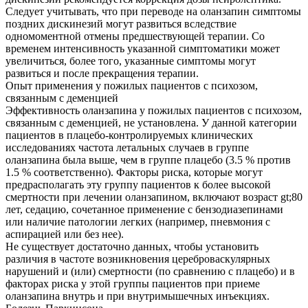
Следует учитывать, что при переводе на оланзапин симптомы
поздних дискинезий могут развиться вследствие
одномоментной отмены предшествующей терапии. Со
временем интенсивность указанной симптоматики может
увеличиться, более того, указанные симптомы могут
развиться и после прекращения терапии.
Опыт применения у пожилых пациентов с психозом,
связанным с деменцией
Эффективность оланзапина у пожилых пациентов с психозом,
связанным с деменцией, не установлена. У данной категории
пациентов в плацебо-контролируемых клинических
исследованиях частота летальных случаев в группе
оланзапина была выше, чем в группе плацебо (3.5 % против
1.5 % соответственно). Факторы риска, которые могут
предрасполагать эту группу пациентов к более высокой
смертности при лечении оланзапином, включают возраст gt;80
лет, седацию, сочетанное применение с бензодиазепинами
или наличие патологии легких (например, пневмония с
аспирацией или без нее).
Не существует достаточно данных, чтобы установить
различия в частоте возникновения цереброваскулярных
нарушений и (или) смертности (по сравнению с плацебо) и в
факторах риска у этой группы пациентов при приеме
оланзапина внутрь и при внутримышечных инъекциях.