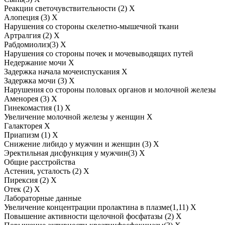
Реакции светочувствительности (2) Х
Алопеция (3) Х
Нарушения со стороны скелетно-мышечной ткани
Артралгия (2) Х
Рабдомиолиз(3) Х
Нарушения со стороны почек и мочевыводящих путей
Недержание мочи Х
Задержка начала мочеиспускания Х
Задержка мочи (3) Х
Нарушения со стороны половых органов и молочной железы
Аменорея (3) Х
Гинекомастия (1) Х
Увеличение молочной железы у женщин Х
Галакторея Х
Приапизм (1) Х
Снижение либидо у мужчин и женщин (3) Х
Эректильная дисфункция у мужчин(3) Х
Общие расстройства
Астения, усталость (2) Х
Пирексия (2) Х
Отек (2) Х
Лабораторные данные
Увеличение концентрации пролактина в плазме(1,11) Х
Повышение активности щелочной фосфатазы (2) Х