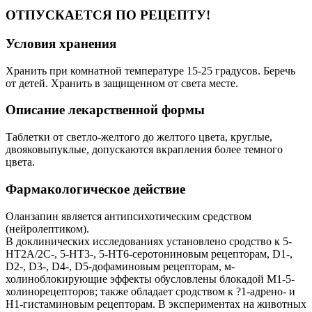
ОТПУСКАЕТСЯ ПО РЕЦЕПТУ!
Условия хранения
Хранить при комнатной температуре 15-25 градусов. Беречь
от детей. Хранить в защищенном от света месте.
Описание лекарственной формы
Таблетки от светло-желтого до желтого цвета, круглые,
двояковыпуклые, допускаются вкрапления более темного
цвета.
Фармакологическое действие
Оланзапин является антипсихотическим средством
(нейролептиком).
В доклинических исследованиях установлено сродство к 5-
НТ2А/2С-, 5-НТ3-, 5-НТ6-серотониновым рецепторам, D1-,
D2-, D3-, D4-, D5-дофаминовым рецепторам, м-
холиноблокирующие эффекты обусловлены блокадой М1-5-
холинорецепторов; также обладает сродством к ?1-адрено- и
Н1-гистаминовым рецепторам. В экспериментах на животных