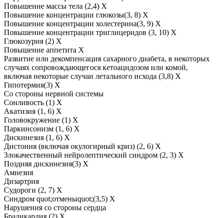
Повышение массы тела (2,4) Х
Повышение концентрации глюкозы(3, 8) Х
Повышение концентрации холестерина(3, 9) Х
Повышение концентрации триглицеридов (3, 10) Х
Глюкозурия (2) Х
Повышение аппетита Х
Развитие или декомпенсация сахарного диабета, в некоторых
случаях сопровождающегося кетоацидозом или комой,
включая некоторые случаи летального исхода (3,8) Х
Гипотермия(3) Х
Со стороны нервной системы
Сонливость (1) Х
Акатизия (1, 6) Х
Головокружение (1) Х
Паркинсонизм (1, 6) Х
Дискинезия (1, 6) Х
Дистония (включая окулогирный криз) (2, 6) Х
Злокачественный нейролептический синдром (2, 3) Х
Поздняя дискинезия(3) Х
Амнезия
Дизартрия
Судороги (2, 7) Х
Синдром quot;отменыquot;(3,5) Х
Нарушения со стороны сердца
Брадикардия (2) Х