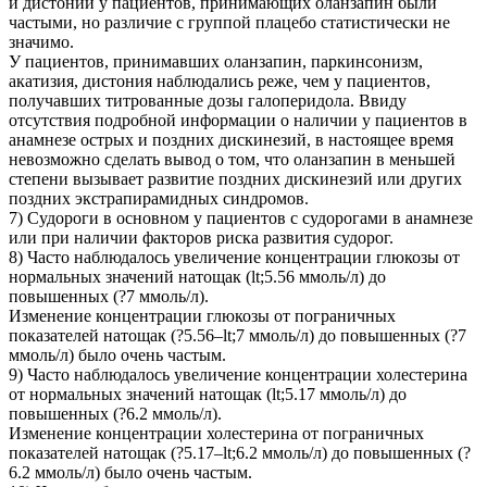
и дистонии у пациентов, принимающих оланзапин были
частыми, но различие с группой плацебо статистически не
значимо.
У пациентов, принимавших оланзапин, паркинсонизм,
акатизия, дистония наблюдались реже, чем у пациентов,
получавших титрованные дозы галоперидола. Ввиду
отсутствия подробной информации о наличии у пациентов в
анамнезе острых и поздних дискинезий, в настоящее время
невозможно сделать вывод о том, что оланзапин в меньшей
степени вызывает развитие поздних дискинезий или других
поздних экстрапирамидных синдромов.
7) Судороги в основном у пациентов с судорогами в анамнезе
или при наличии факторов риска развития судорог.
8) Часто наблюдалось увеличение концентрации глюкозы от
нормальных значений натощак (lt;5.56 ммоль/л) до
повышенных (?7 ммоль/л).
Изменение концентрации глюкозы от пограничных
показателей натощак (?5.56–lt;7 ммоль/л) до повышенных (?7
ммоль/л) было очень частым.
9) Часто наблюдалось увеличение концентрации холестерина
от нормальных значений натощак (lt;5.17 ммоль/л) до
повышенных (?6.2 ммоль/л).
Изменение концентрации холестерина от пограничных
показателей натощак (?5.17–lt;6.2 ммоль/л) до повышенных (?
6.2 ммоль/л) было очень частым.