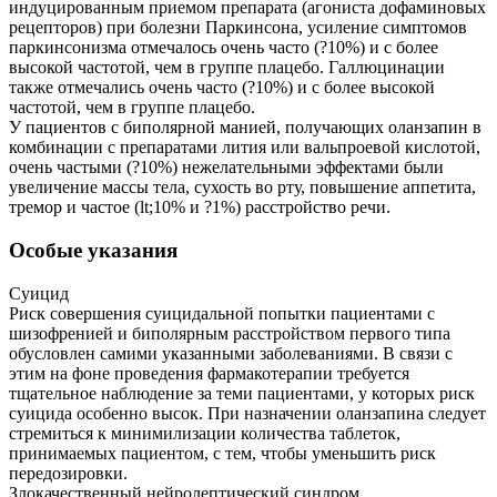
индуцированным приемом препарата (агониста дофаминовых
рецепторов) при болезни Паркинсона, усиление симптомов
паркинсонизма отмечалось очень часто (?10%) и с более
высокой частотой, чем в группе плацебо. Галлюцинации
также отмечались очень часто (?10%) и с более высокой
частотой, чем в группе плацебо.
У пациентов с биполярной манией, получающих оланзапин в
комбинации с препаратами лития или вальпроевой кислотой,
очень частыми (?10%) нежелательными эффектами были
увеличение массы тела, сухость во рту, повышение аппетита,
тремор и частое (lt;10% и ?1%) расстройство речи.
Особые указания
Суицид
Риск совершения суицидальной попытки пациентами с
шизофренией и биполярным расстройством первого типа
обусловлен самими указанными заболеваниями. В связи с
этим на фоне проведения фармакотерапии требуется
тщательное наблюдение за теми пациентами, у которых риск
суицида особенно высок. При назначении оланзапина следует
стремиться к минимилизации количества таблеток,
принимаемых пациентом, с тем, чтобы уменьшить риск
передозировки.
Злокачественный нейролептический синдром