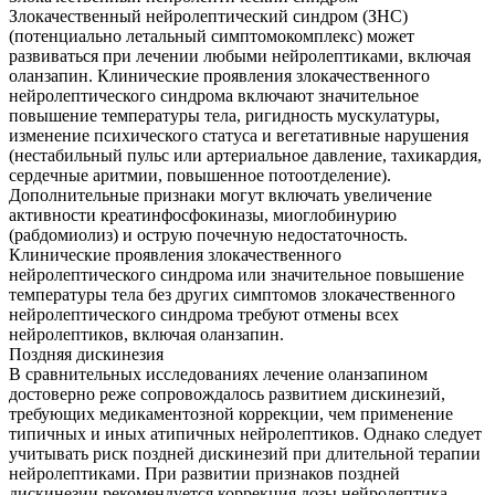
Злокачественный нейролептический синдром (ЗНС)
(потенциально летальный симптомокомплекс) может
развиваться при лечении любыми нейролептиками, включая
оланзапин. Клинические проявления злокачественного
нейролептического синдрома включают значительное
повышение температуры тела, ригидность мускулатуры,
изменение психического статуса и вегетативные нарушения
(нестабильный пульс или артериальное давление, тахикардия,
сердечные аритмии, повышенное потоотделение).
Дополнительные признаки могут включать увеличение
активности креатинфосфокиназы, миоглобинурию
(рабдомиолиз) и острую почечную недостаточность.
Клинические проявления злокачественного
нейролептического синдрома или значительное повышение
температуры тела без других симптомов злокачественного
нейролептического синдрома требуют отмены всех
нейролептиков, включая оланзапин.
Поздняя дискинезия
В сравнительных исследованиях лечение оланзапином
достоверно реже сопровождалось развитием дискинезий,
требующих медикаментозной коррекции, чем применение
типичных и иных атипичных нейролептиков. Однако следует
учитывать риск поздней дискинезий при длительной терапии
нейролептиками. При развитии признаков поздней
дискинезии рекомендуется коррекция дозы нейролептика.