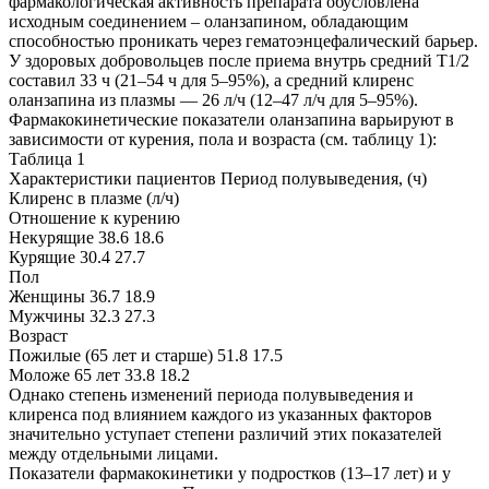
фармакологическая активность препарата обусловлена
исходным соединением – оланзапином, обладающим
способностью проникать через гематоэнцефалический барьер.
У здоровых добровольцев после приема внутрь средний T1/2
составил 33 ч (21–54 ч для 5–95%), а средний клиренс
оланзапина из плазмы — 26 л/ч (12–47 л/ч для 5–95%).
Фармакокинетические показатели оланзапина варьируют в
зависимости от курения, пола и возраста (см. таблицу 1):
Таблица 1
Характеристики пациентов Период полувыведения, (ч)
Клиренс в плазме (л/ч)
Отношение к курению
Некурящие 38.6 18.6
Курящие 30.4 27.7
Пол
Женщины 36.7 18.9
Мужчины 32.3 27.3
Возраст
Пожилые (65 лет и старше) 51.8 17.5
Моложе 65 лет 33.8 18.2
Однако степень изменений периода полувыведения и
клиренса под влиянием каждого из указанных факторов
значительно уступает степени различий этих показателей
между отдельными лицами.
Показатели фармакокинетики у подростков (13–17 лет) и у