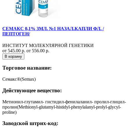
СЕМАКС 0,1% 3МЛ. №1 НАЗАЛ.КАПЛИ ФЛ. /
ПЕПТОГЕН/
ИНСТИТУТ МОЛЕКУЛЯРНОЙ ГЕНЕТИКИ
от 545.00 р.
от 556.00 р.
В корзину
Торговое название:
Семакс®(Semax)
Действующее вещество:
Метионил-глутамил- гистидил-фенилаланил- пролил-глицил-
пролин(Methionyl-glutamyl-histidyl-phenylalanyl-prolyl-glycyl-
proline)
Заводской штрих-код: