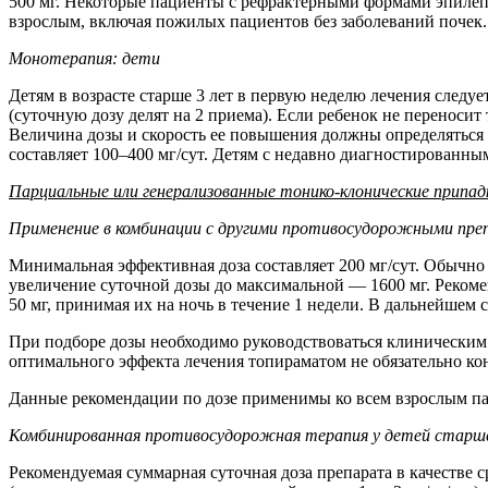
500 мг. Некоторые пациенты с рефрактерными формами эпилепс
взрослым, включая пожилых пациентов без заболеваний почек.
Монотерапия: дети
Детям в возрасте старше 3 лет в первую неделю лечения следует
(суточную дозу делят на 2 приема). Если ребенок не перенос
Величина дозы и скорость ее повышения должны определяться 
составляет 100–400 мг/сут. Детям с недавно диагностированн
Парциальные или генерализованные тонико-клонические припад
Применение в комбинации с другими противосудорожными пре
Минимальная эффективная доза составляет 200 мг/сут. Обычно 
увеличение суточной дозы до максимальной — 1600 мг. Рекоме
50 мг, принимая их на ночь в течение 1 недели. В дальнейшем 
При подборе дозы необходимо руководствоваться клиническим 
оптимального эффекта лечения топираматом не обязательно ко
Данные рекомендации по дозе применимы ко всем взрослым пац
Комбинированная противосудорожная терапия у детей старше
Рекомендуемая суммарная суточная доза препарата в качестве с