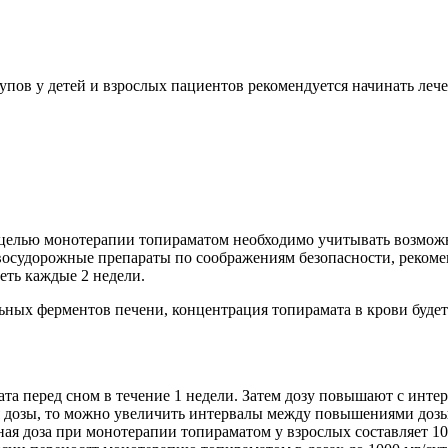
пов у детей и взрослых пациентов рекомендуется начинать леч
елью монотерапии топираматом необходимо учитывать возможное
восудорожные препараты по соображениям безопасности, рекоме
еть каждые 2 недели.
ых ферментов печени, концентрация топирамата в крови будет 
а перед сном в течение 1 недели. Затем дозу повышают с интерв
я дозы, то можно увеличить интервалы между повышениями дозы
я доза при монотерапии топираматом у взрослых составляет 100