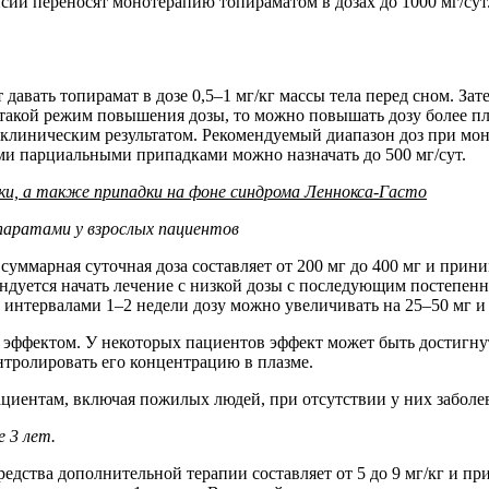
ии переносят монотерапию топираматом в дозах до 1000 мг/сут
 давать топирамат в дозе 0,5–1 мг/кг массы тела перед сном. За
ит такой режим повышения дозы, то можно повышать дозу более
клиническим результатом. Рекомендуемый диапазон доз при моно
ыми парциальными припадками можно назначать до 500 мг/сут.
ки, а также припадки на фоне синдрома Леннокса-Гасто
паратами у взрослых пациентов
суммарная суточная доза составляет от 200 мг до 400 мг и при
ндуется начать лечение с низкой дозы с последующим постепен
с интервалами 1–2 недели дозу можно увеличивать на 25–50 мг и
эффектом. У некоторых пациентов эффект может быть достигнут 
нтролировать его концентрацию в плазме.
иентам, включая пожилых людей, при отсутствии у них заболева
 3 лет.
редства дополнительной терапии составляет от 5 до 9 мг/кг и пр