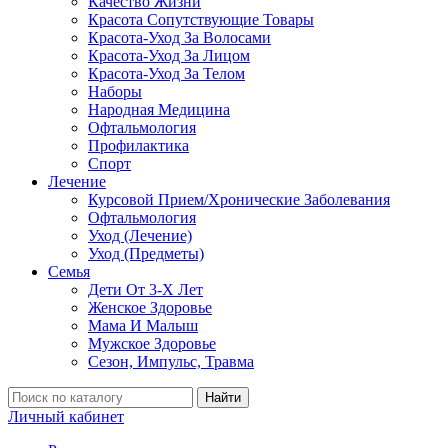
Качество Жизни
Красота Сопутствующие Товары
Красота-Уход За Волосами
Красота-Уход За Лицом
Красота-Уход За Телом
Наборы
Народная Медицина
Офтальмология
Профилактика
Спорт
Лечение
Курсовой Прием/Хронические Заболевания
Офтальмология
Уход (Лечение)
Уход (Предметы)
Семья
Дети От 3-Х Лет
Женское Здоровье
Мама И Малыш
Мужское Здоровье
Сезон, Импульс, Травма
Найти
Личный кабинет