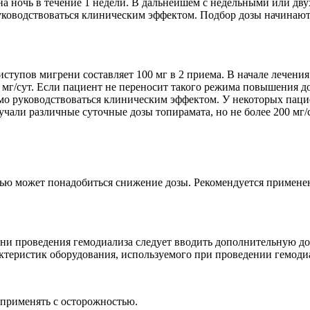
т) на ночь в течение 1 недели. В дальнейшем с недельными или 
уководствоваться клиническим эффектом. Подбор дозы начинают 
ступов мигрени составляет 100 мг в 2 приема. В начале лечения
5 мг/сут. Если пациент не переносит такого режима повышения 
мо руководствоваться клиническим эффектом. У некоторых пацие
чали различные суточные дозы топирамата, но не более 200 мг/с
тью может понадобиться снижение дозы. Рекомендуется примен
дни проведения гемодиализа следует вводить дополнительную до
актеристик оборудования, используемого при проведении гемоди
 применять с осторожностью.