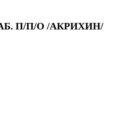
Б. П/П/О /АКРИХИН/