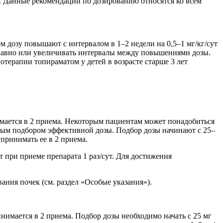
. Данные рекомендации по дозированию относятся ко всем
тем дозу повышают с интервалом в 1–2 недели на 0,5–1 мг/кг/сут
 плавно или увеличивать интервалы между повышениями дозы.
терапии топираматом у детей в возрасте старше 3 лет
нимается в 2 приема. Некоторым пациентам может понадобиться
ным подбором эффективной дозы. Подбор дозы начинают с 25–
 принимать ее в 2 приема.
при приеме препарата 1 раз/сут. Для достижения
ния почек (см. раздел «Особые указания»).
инимается в 2 приема. Подбор дозы необходимо начать с 25 мг