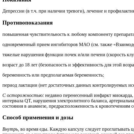
Депрессии (в т.ч. при наличии тревоги), лечение и профилакти
Противопоказания
повышенная чувствительность к любому компоненту препарата
одновременный прием ингибиторов МАО (см. также «Взаимоде
тяжелые нарушения функции почек и/или печени (скорость клу
возраст до 18 лет (безопасность и эффективность для этой возр
беременность или предполагаемая беременность;
период лактации (нет достаточных данных контролируемых ис
С осторожностью:
недавно перенесенный инфаркт миокарда, н
интервала QT, нарушения электролитного баланса, артериальная
состояния в анамнезе, предрасположенность к кровотечениям с
Способ применения и дозы
Внутрь,
во время еды. Каждую капсулу следует проглатывать це