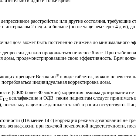
близительно в одно и то же время.
 депрессивное расстройство или другие состояния, требующие ста
с интервалом 2 нед или больше (но не чаще чем через 4 дня), д
точная доза может быть постепенно снижена до минимального э
е депрессии должно продолжаться не менее 6 мес. При стабили
 дозы, продемонстрировавшие свою эффективность. Врач должен 
®
мающих препарат Велаксин
в виде таблеток, можно перевести н
т потребоваться индивидуальная корректировка дозы.
ости (СКФ более 30 мл/мин) коррекция режима дозирования не 
 T
венлафаксина и ОДВ, таким пациентам следует принимать вс
1/2
, поскольку надежные данные о такой терапии отсутствуют. Па
точности (ПВ менее 14 с) коррекция режима дозирования не тре
енять венлафаксин при тяжелой печеночной недостаточности, пос