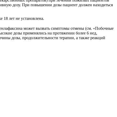
 лекарственных препаратов) при лечении пожилых пациентов
тивную дозу. При повышении дозы пациент должен находиться
 18 лет не установлена.
 венлафаксина может вызвать симптомы отмены (см. «Побочные
ысокие дозы применялись на протяжении более 6 нед,
личины дозы, продолжительности терапии, а также реакций