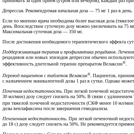
принимать за один прием (утром или вечером), каждый раз при
Депрессия.
Рекомендуемая начальная доза — 75 мг 1 раз в день.
Если по мнению врача необходима более высокая доза (тяжелое
день. Впоследствии суточную дозу можно увеличивать на 75 мг 
Максимальная суточная доза — 350 мг.
После достижения необходимого терапевтического эффекта су
Поддерживающая терапия и профилактика рецидивов
. Лечени
рецидивов или новых эпизодов депрессии обычно используются
®
эффективность длительной терапии препаратом Велаксин
.
®
Перевод пациентов с таблеток Велаксин
. Пациентов, прини
с назначением эквивалентной дозы 1 раз в сутки. Однако може
Почечная недостаточность.
При легкой почечной недостаточн
30 мл/мин) дозу следует снизить на 50%. В связи с удлинением
при тяжелой почечной недостаточности (СКФ менее 10 мл/мин)
дозы венлафаксина после завершения гемодиализа.
Печеночная недостаточность.
При легкой печеночной недоста
до 18 с) дозу следует снизить на 50%. Не рекомендуется прим