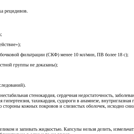
ка рецидивов.
;
йствие»);
бочковой фильтрации (СКФ) менее 10 мл/мин, ПВ более 18 с);
астной группы не доказаны);
следований).
естабильная стенокардия, сердечная недостаточность, заболеван
 гипертензия, тахикардия, судороги в анамнезе, внутриглазная 
о стороны кожных покровов и слизистых оболочек, исходно сниж
ликом и запивать жидкостью. Капсулы нельзя делить, измельчат