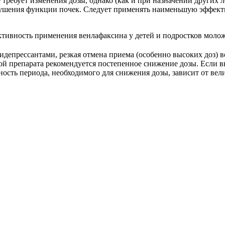
 требует изменения дозы, однако (как и при назначении других
арушения функции почек. Следует применять наименьшую эффек
тивность применения венлафаксина у детей и подростков моложе
тидепрессантами, резкая отмена приема (особенно высоких доз)
ой препарата рекомендуется постепенное снижение дозы. Если в
ьность периода, необходимого для снижения дозы, зависит от ве