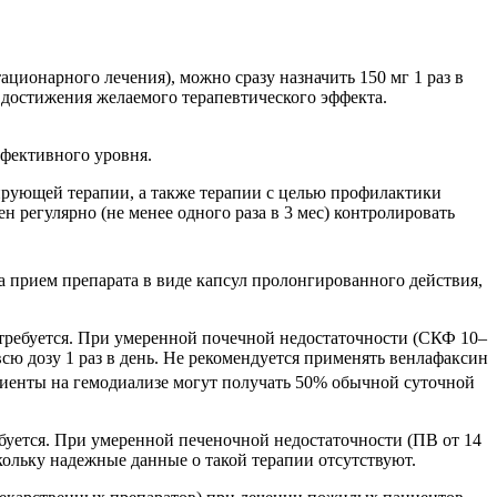
ционарного лечения), можно сразу назначить 150 мг 1 раз в
о достижения желаемого терапевтического эффекта.
ффективного уровня.
зирующей терапии, а также терапии с целью профилактики
регулярно (не менее одного раза в 3 мес) контролировать
а прием препарата в виде капсул пролонгированного действия,
требуется. При умеренной почечной недостаточности (СКФ 10–
ю дозу 1 раз в день. Не рекомендуется применять венлафаксин
циенты на гемодиализе могут получать 50% обычной суточной
буется. При умеренной печеночной недостаточности (ПВ от 14
кольку надежные данные о такой терапии отсутствуют.