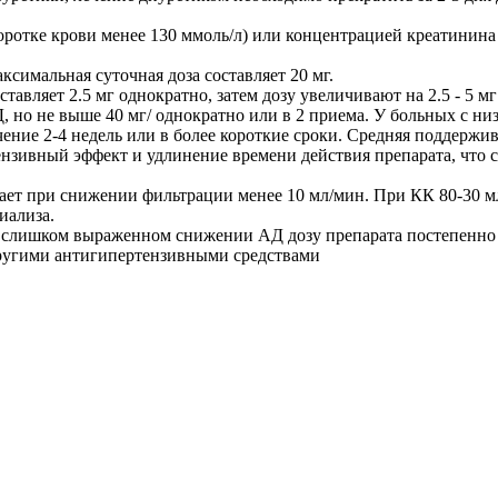
отке крови менее 130 ммоль/л) или концентрацией креатинина в 
ксимальная суточная доза составляет 20 мг.
тавляет 2.5 мг однократно, затем дозу увеличивают на 2.5 - 5 м
 но не выше 40 мг/ однократно или в 2 приема. У больных с низ
ение 2-4 недель или в более короткие сроки. Средняя поддержива
зивный эффект и удлинение времени действия препарата, что с
ет при снижении фильтрации менее 10 мл/мин. При КК 80-30 мл/
диализа.
и слишком выраженном снижении АД дозу препарата постепенно
другими антигипертензивными средствами