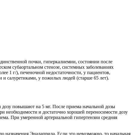
единственной почки, гиперкалиемии, состоянии после
еском субаортальном стенозе, системных заболеваниях
ее 1 г/), печеночной недостаточности, у пациентов,
и салуретиками, у пожилых людей (старше 65 лет).
ли дозу повышают на 5 мг. После приема начальной дозы
При необходимости и достаточно хорошей переносимости дозу
приема. При умеренной артериальной гипертензии средняя
до назначения Эналаприла. Если это невозможно, то начальная