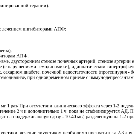
бинированной терапии).
о с лечением ингибиторами АПФ;
лены);
ибиторам АПФ.
ме, двустороннем стенозе почечных артерий, стенозе артерии 
зе (с нарушениями гемодинамики), идиопатическом гипертрофич
сахарном диабете, почечной недостаточности (протеинурия - бол
емодиализе, при одновременном приеме с иммунодепрессантами 
 мг 1 раз/ При отсутствии клинического эффекта через 1-2 неде
чение 2 ч и дополнительно 1 ч, пока не стабилизируется АД. 
ходят на поддерживающую дозу - 10-40 мг/, разделенную на 1-2 
ретики, лечение диуретиком необходимо прекратить за 2-3 дня 