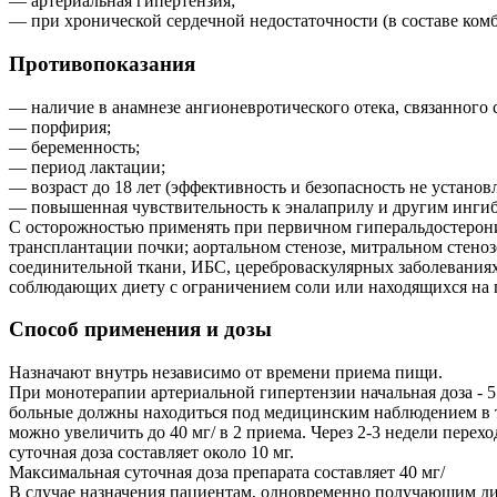
— артериальная гипертензия;
— при хронической сердечной недостаточности (в составе ком
Противопоказания
— наличие в анамнезе ангионевротического отека, связанног
— порфирия;
— беременность;
— период лактации;
— возраст до 18 лет (эффективность и безопасность не установ
— повышенная чувствительность к эналаприлу и другим инг
С осторожностью применять при первичном гиперальдостерониз
трансплантации почки; аортальном стенозе, митральном стено
соединительной ткани, ИБС, цереброваскулярных заболеваниях, 
соблюдающих диету с ограничением соли или находящихся на г
Способ применения и дозы
Назначают внутрь независимо от времени приема пищи.
При монотерапии артериальной гипертензии начальная доза - 5
больные должны находиться под медицинским наблюдением в те
можно увеличить до 40 мг/ в 2 приема. Через 2-3 недели пере
суточная доза составляет около 10 мг.
Максимальная суточная доза препарата составляет 40 мг/
В случае назначения пациентам, одновременно получающим диу