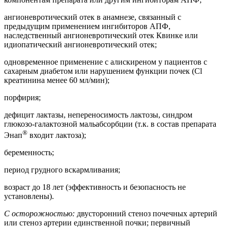
ангионевротический отек в анамнезе, связанный с
предыдущим применением ингибиторов АПФ,
наследственный ангионевротический отек Квинке или
идиопатический ангионевротический отек;
одновременное применение с алискиреном у пациентов с
сахарным диабетом или нарушением функции почек (Cl
креатинина менее 60 мл/мин);
порфирия;
дефицит лактазы, непереносимость лактозы, синдром
глюкозо-галактозной мальабсорбции (т.к. в состав препарата
®
Энап
входит лактоза);
беременность;
период грудного вскармливания;
возраст до 18 лет (эффективность и безопасность не
установлены).
С осторожностью:
двусторонний стеноз почечных артерий
или стеноз артерии единственной почки; первичный