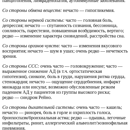
панцитопения, лимфаденопатия, аутоиммунные заболевания.
Со стороны обмена веществ:
нечасто — гипогликемия.
Со стороны нервной системы:
часто — головная боль,
депрессия; нечасто — спутанность сознания, бессонница,
сонливость, парестезии, повышенная возбудимость, вертиго;
редко — изменение характера сновидений, расстройства сна.
Со стороны органов чувств:
часто — изменения вкусового
восприятия; нечасто — шум в ушах; очень редко — нечеткость
зрения.
Со стороны ССС:
очень часто — головокружение; часто —
выраженное снижение АД (в т.ч. ортостатическая
гипотензия), синкопе, боль в груди, нарушения ритма сердца,
стенокардия; нечасто — ощущение сердцебиения, инфаркт
миокарда или инсульт, возможно обусловленные резким
падением АД у пациентов из группы высокого риска;
редко — синдром Рейно.
Со стороны дыхательной системы:
очень часто — кашель;
нечасто — ринорея, боль в горле и охриплость голоса,
бронхоспазм/бронхиальная астма; редко — одышка, легочные
инфильтраты, ринит, аллергический альвеолит/эозинофильная
пневмония.