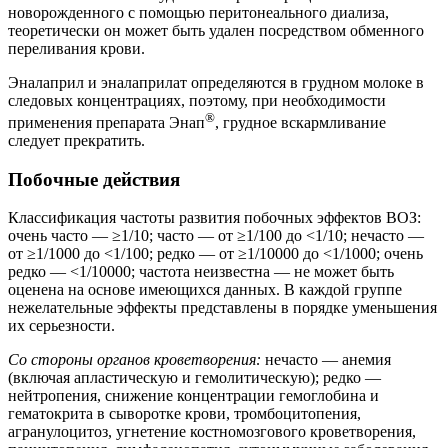
новорожденного с помощью перитонеального диализа,
теоретически он может быть удален посредством обменного
переливания крови.
Эналаприл и эналаприлат определяются в грудном молоке в
следовых концентрациях, поэтому, при необходимости
®
применения препарата Энап
, грудное вскармливание
следует прекратить.
Побочные действия
Классификация частоты развития побочных эффектов ВОЗ:
очень часто — ≥1/10; часто — от ≥1/100 до <1/10; нечасто —
от ≥1/1000 до <1/100; редко — от ≥1/10000 до <1/1000; очень
редко — <1/10000; частота неизвестна — не может быть
оценена на основе имеющихся данных. В каждой группе
нежелательные эффекты представлены в порядке уменьшения
их серьезности.
Со стороны органов кроветворения:
нечасто — анемия
(включая апластическую и гемолитическую); редко —
нейтропения, снижение концентрации гемоглобина и
гематокрита в сыворотке крови, тромбоцитопения,
агранулоцитоз, угнетение костномозгового кроветворения,