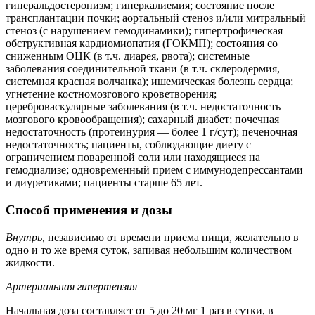
гиперальдостеронизм; гиперкалиемия; состояние после
трансплантации почки; аортальный стеноз и/или митральный
стеноз (с нарушением гемодинамики); гипертрофическая
обструктивная кардиомиопатия (ГОКМП); состояния со
сниженным ОЦК (в т.ч. диарея, рвота); системные
заболевания соединительной ткани (в т.ч. склеродермия,
системная красная волчанка); ишемическая болезнь сердца;
угнетение костномозгового кроветворения;
цереброваскулярные заболевания (в т.ч. недостаточность
мозгового кровообращения); сахарный диабет; почечная
недостаточность (протеинурия — более 1 г/сут); печеночная
недостаточность; пациенты, соблюдающие диету с
ограничением поваренной соли или находящиеся на
гемодиализе; одновременный прием с иммунодепрессантами
и диуретиками; пациенты старше 65 лет.
Способ применения и дозы
Внутрь,
независимо от времени приема пищи, желательно в
одно и то же время суток, запивая небольшим количеством
жидкости.
Артериальная гипертензия
Начальная доза составляет от 5 до 20 мг 1 раз в сутки, в