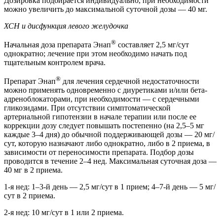
Дозировка подбирается индивидуально, при необходимости
можно увеличить до максимальной суточной дозы — 40 мг.
ХСН и дисфункция левого желудочка
®
Начальная доза препарата Энап
составляет 2,5 мг/сут
однократно; лечение при этом необходимо начать под
тщательным контролем врача.
®
Препарат Энап
для лечения сердечной недостаточности
можно применять одновременно с диуретиками и/или бета-
адреноблокаторами, при необходимости — с сердечными
гликозидами. При отсутствии симптоматической
артериальной гипотензии в начале терапии или после ее
коррекции дозу следует повышать постепенно (на 2,5–5 мг
каждые 3–4 дня) до обычной поддерживающей дозы — 20 мг/
сут, которую назначают либо однократно, либо в 2 приема, в
зависимости от переносимости препарата. Подбор дозы
проводится в течение 2–4 нед. Максимальная суточная доза —
40 мг в 2 приема.
1-я нед: 1–3-й день — 2,5 мг/сут в 1 прием; 4–7-й день — 5 мг/
сут в 2 приема.
2-я нед: 10 мг/сут в 1 или 2 приема.