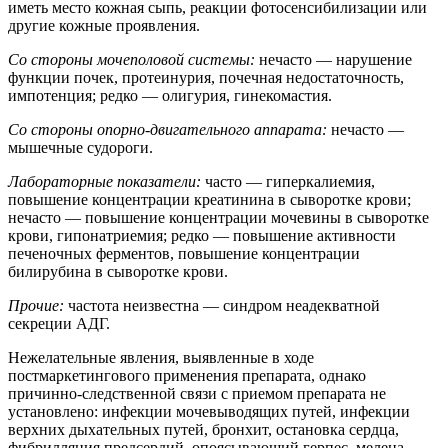
иметь место кожная сыпь, реакции фотосенсибилизации или
другие кожные проявления.
Со стороны мочеполовой системы:
нечасто — нарушение
функции почек, протеинурия, почечная недостаточность,
импотенция; редко — олигурия, гинекомастия.
Со стороны опорно-двигательного аппарата:
нечасто —
мышечные судороги.
Лабораторные показатели:
часто — гиперкалиемия,
повышение концентрации креатинина в сыворотке крови;
нечасто — повышение концентрации мочевины в сыворотке
крови, гипонатриемия; редко — повышение активности
печеночных ферментов, повышение концентрации
билирубина в сыворотке крови.
Прочие:
частота неизвестна — синдром неадекватной
секреции АДГ.
Нежелательные явления, выявленные в ходе
постмаркетингового применения препарата, однако
причинно-следственной связи с приемом препарата не
установлено: инфекции мочевыводящих путей, инфекции
верхних дыхательных путей, бронхит, остановка сердца,
фибрилляция предсердий, опоясывающий герпес, мелена,