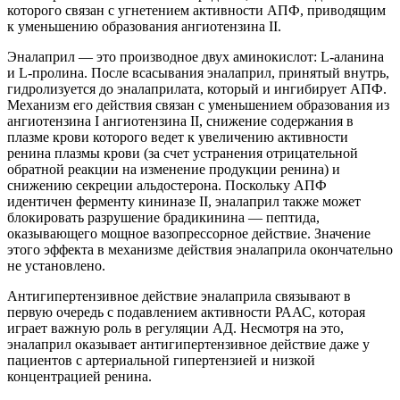
которого связан с угнетением активности АПФ, приводящим
к уменьшению образования ангиотензина II.
Эналаприл — это производное двух аминокислот: L-аланина
и L-пролина. После всасывания эналаприл, принятый внутрь,
гидролизуется до эналаприлата, который и ингибирует АПФ.
Механизм его действия связан с уменьшением образования из
ангиотензина I ангиотензина II, снижение содержания в
плазме крови которого ведет к увеличению активности
ренина плазмы крови (за счет устранения отрицательной
обратной реакции на изменение продукции ренина) и
снижению секреции альдостерона. Поскольку АПФ
идентичен ферменту кининазе II, эналаприл также может
блокировать разрушение брадикинина — пептида,
оказывающего мощное вазопрессорное действие. Значение
этого эффекта в механизме действия эналаприла окончательно
не установлено.
Антигипертензивное действие эналаприла связывают в
первую очередь с подавлением активности РААС, которая
играет важную роль в регуляции АД. Несмотря на это,
эналаприл оказывает антигипертензивное действие даже у
пациентов с артериальной гипертензией и низкой
концентрацией ренина.