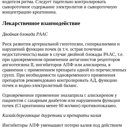
водителя ритма. Следует тщательно контролировать
сывороточное содержание электролитов и сывороточную
концентрацию креатинина.
Лекарственное взаимодействие
Двойная блокада РААС
Риск развития артериальной гипотензии, гиперкалиемии и
нарушений функции почек (в т.ч. острая почечная
недостаточность) выше в случае двойной блокады РААС, т.е.
при одновременном применении антагонистов рецепторов
ангиотензина II, ингибиторов АПФ или алискирена, в
сравнении с применением препарата одной из перечисленных
групп. При необходимости одновременного применения
препаратов рекомендовано контролировать АД, функцию
почек и водно-электролитный баланс.
Одновременное применение эналаприла с алискиреном у
пациентов с сахарным диабетом или нарушением функции
почек (Cl креатинина менее 60 мл/мин) противопоказано.
Калийсберегающие диуретики и препараты калия
Ингибиторы АПФ уменьшают потерю калия под действием