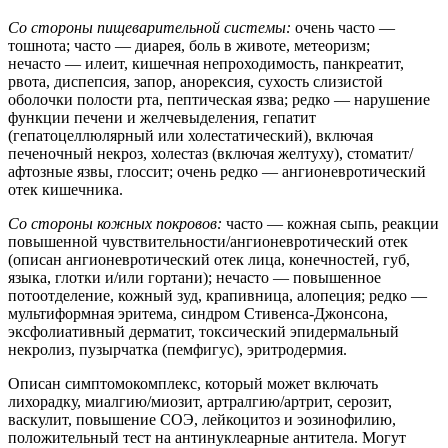
Со стороны пищеварительной системы:
очень часто —
тошнота; часто — диарея, боль в животе, метеоризм;
нечасто — илеит, кишечная непроходимость, панкреатит,
рвота, диспепсия, запор, анорексия, сухость слизистой
оболочки полости рта, пептическая язва; редко — нарушение
функции печени и желчевыделения, гепатит
(гепатоцеллюлярный или холестатический), включая
печеночный некроз, холестаз (включая желтуху), стоматит/
афтозные язвы, глоссит; очень редко — ангионевротический
отек кишечника.
Со стороны кожных покровов:
часто — кожная сыпь, реакции
повышенной чувствительности/ангионевротический отек
(описан ангионевротический отек лица, конечностей, губ,
языка, глотки и/или гортани); нечасто — повышенное
потоотделение, кожный зуд, крапивница, алопеция; редко —
мультиформная эритема, синдром Стивенса-Джонсона,
эксфолиативный дерматит, токсический эпидермальный
некролиз, пузырчатка (пемфигус), эритродермия.
Описан симптомокомплекс, который может включать
лихорадку, миалгию/миозит, артралгию/артрит, серозит,
васкулит, повышение СОЭ, лейкоцитоз и эозинофилию,
положительный тест на антинуклеарные антитела. Могут