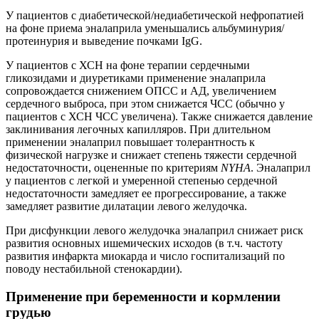
У пациентов с диабетической/недиабетической нефропатией
на фоне приема эналаприла уменьшались альбуминурия/
протеинурия и выведение почками IgG.
У пациентов с ХСН на фоне терапии сердечными
гликозидами и диуретиками применение эналаприла
сопровождается снижением ОПСС и АД, увеличением
сердечного выброса, при этом снижается ЧСС (обычно у
пациентов с ХСН ЧСС увеличена). Также снижается давление
заклинивания легочных капилляров. При длительном
применении эналаприл повышает толерантность к
физической нагрузке и снижает степень тяжести сердечной
недостаточности, оцененные по критериям
NYHA
. Эналаприл
у пациентов с легкой и умеренной степенью сердечной
недостаточности замедляет ее прогрессирование, а также
замедляет развитие дилатации левого желудочка.
При дисфункции левого желудочка эналаприл снижает риск
развития основных ишемических исходов (в т.ч. частоту
развития инфаркта миокарда и число госпитализаций по
поводу нестабильной стенокардии).
Применение при беременности и кормлении
грудью