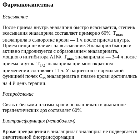
Фармакокинетика
Всасывание
После приема внутрь эналаприл быстро всасывается, степень
всасывания эналаприла составляет примерно 60%. T
max
эналаприла в сыворотке крови — 1 ч после приема внутрь.
Прием пищи не влияет на всасывание. Эналаприл быстро и
активно гидролизуется с образованием эналаприлата,
мощного ингибитора АПФ. T
эналаприлата — 3–4 ч после
max
приема внутрь. T
эналаприла при многократном
1/2
применении составляет 11 ч. У пациентов с нормальной
функцией почек C
эналаприлата в плазме крови достигались
ss
на 4-й день терапии.
Распределение
Связь с белками плазмы крови эналаприлата в диапазоне
терапевтических доз составляет 60%.
Биотрансформация (метаболизм)
Кроме превращения в эналаприлат эналаприл не подвергается
значительной биотрансформации.