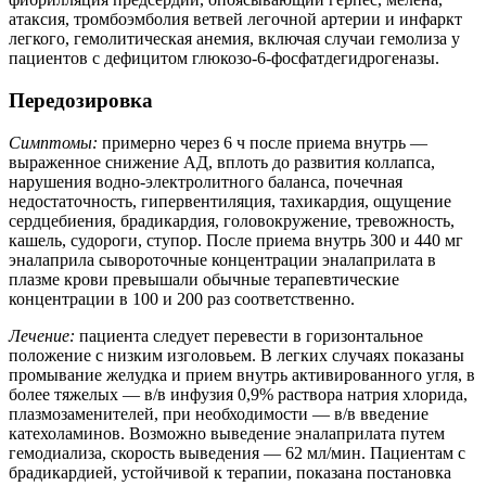
атаксия, тромбоэмболия ветвей легочной артерии и инфаркт
легкого, гемолитическая анемия, включая случаи гемолиза у
пациентов с дефицитом глюкозо-6-фосфатдегидрогеназы.
Передозировка
Симптомы:
примерно через 6 ч после приема внутрь —
выраженное снижение АД, вплоть до развития коллапса,
нарушения водно-электролитного баланса, почечная
недостаточность, гипервентиляция, тахикардия, ощущение
сердцебиения, брадикардия, головокружение, тревожность,
кашель, судороги, ступор. После приема внутрь 300 и 440 мг
эналаприла сывороточные концентрации эналаприлата в
плазме крови превышали обычные терапевтические
концентрации в 100 и 200 раз соответственно.
Лечение:
пациента следует перевести в горизонтальное
положение с низким изголовьем. В легких случаях показаны
промывание желудка и прием внутрь активированного угля, в
более тяжелых — в/в инфузия 0,9% раствора натрия хлорида,
плазмозаменителей, при необходимости — в/в введение
катехоламинов. Возможно выведение эналаприлата путем
гемодиализа, скорость выведения — 62 мл/мин. Пациентам с
брадикардией, устойчивой к терапии, показана постановка