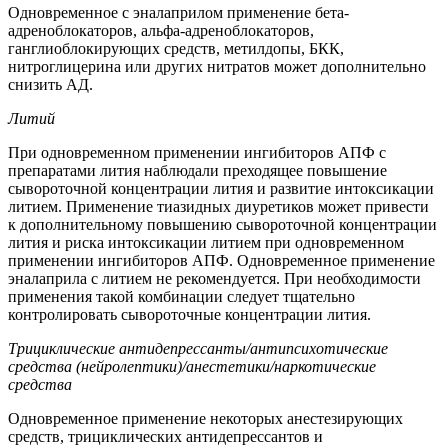
Одновременное с эналаприлом применение бета-
адреноблокаторов, альфа-адреноблокаторов,
ганглиоблокирующих средств, метилдопы, БКК,
нитроглицерина или других нитратов может дополнительно
снизить АД.
Литий
При одновременном применении ингибиторов АПФ с
препаратами лития наблюдали преходящее повышение
сывороточной концентрации лития и развитие интоксикации
литием. Применение тиазидных диуретиков может привести
к дополнительному повышению сывороточной концентрации
лития и риска интоксикации литием при одновременном
применении ингибиторов АПФ. Одновременное применение
эналаприла с литием не рекомендуется. При необходимости
применения такой комбинации следует тщательно
контролировать сывороточные концентрации лития.
Трициклические антидепрессанты/антипсихотические
средства (нейролептики)/анестетики/наркотические
средства
Одновременное применение некоторых анестезирующих
средств, трициклических антидепрессантов и