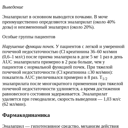
Выведение
Эналаприлат в основном выводится почками. В моче
преимущественно определяются эналаприлат (около 40%
дозы) и неизмененный эналаприл (около 20%).
Особые группы пациентов
Нарушение функции почек.
У пациентов с легкой и умеренной
почечной недостаточностью (Cl креатинина 36–60 мл/мин
(0,6–1 мл/с) после приема эналаприла в дозе 5 мг 1 раз в день
AUC эналаприлата примерно в 2 раза больше, чем у
пациентов с нормальной функцией почек. При тяжелой
почечной недостаточности (Cl креатинина ≤30 мл/мин):
показатель AUC увеличивался примерно в 8 раз. T
1/2
эналаприлата после многократного применения при тяжелой
почечной недостаточности удлиняется, а время достижения
равновесного состояния задерживается. Эналаприлат
удаляется при гемодиализе, скорость выведения — 1,03 мл/с
(62 мл/мин).
Фармакодинамика
Эналаприл — гипотензивное средство, механизм действия