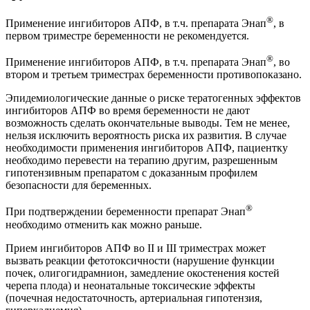
®
Применение ингибиторов АПФ, в т.ч. препарата Энап
, в
первом триместре беременности не рекомендуется.
®
Применение ингибиторов АПФ, в т.ч. препарата Энап
, во
втором и третьем триместрах беременности противопоказано.
Эпидемиологические данные о риске тератогенных эффектов
ингибиторов АПФ во время беременности не дают
возможность сделать окончательные выводы. Тем не менее,
нельзя исключить вероятность риска их развития. В случае
необходимости применения ингибиторов АПФ, пациентку
необходимо перевести на терапию другим, разрешенным
гипотензивным препаратом с доказанным профилем
безопасности для беременных.
®
При подтверждении беременности препарат Энап
необходимо отменить как можно раньше.
Прием ингибиторов АПФ во II и III триместрах может
вызвать реакции фетотоксичности (нарушение функции
почек, олигогидрамнион, замедление окостенения костей
черепа плода) и неонатальные токсические эффекты
(почечная недостаточность, артериальная гипотензия,