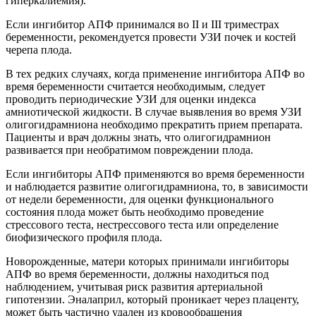
гиперкалиемия).
Если ингибитор АПФ принимался во II и III триместрах
беременности, рекомендуется провести УЗИ почек и костей
черепа плода.
В тех редких случаях, когда применение ингибитора АПФ во
время беременности считается необходимым, следует
проводить периодические УЗИ для оценки индекса
амниотической жидкости. В случае выявления во время УЗИ
олигогидрамниона необходимо прекратить прием препарата.
Пациенты и врач должны знать, что олигогидрамнион
развивается при необратимом повреждении плода.
Если ингибиторы АПФ применяются во время беременности
и наблюдается развитие олигогидрамниона, то, в зависимости
от недели беременности, для оценки функционального
состояния плода может быть необходимо проведение
стрессового теста, нестрессового теста или определение
биофизического профиля плода.
Новорожденные, матери которых принимали ингибиторы
АПФ во время беременности, должны находиться под
наблюдением, учитывая риск развития артериальной
гипотензии. Эналаприл, который проникает через плаценту,
может быть частично удален из кровообращения