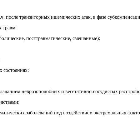
ч. после транзиторных ишемических атак, в фазе субкомпенсаци
х травм;
болические, посттравматические, смешанные);
;
х состояниях;
ладанием неврозоподобных и вегетативно-сосудистых расстройс
едствами;
оматических заболеваний под воздействием экстремальных факто