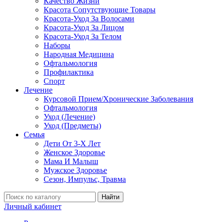
Качество Жизни
Красота Сопутствующие Товары
Красота-Уход За Волосами
Красота-Уход За Лицом
Красота-Уход За Телом
Наборы
Народная Медицина
Офтальмология
Профилактика
Спорт
Лечение
Курсовой Прием/Хронические Заболевания
Офтальмология
Уход (Лечение)
Уход (Предметы)
Семья
Дети От 3-Х Лет
Женское Здоровье
Мама И Малыш
Мужское Здоровье
Сезон, Импульс, Травма
Найти
Личный кабинет