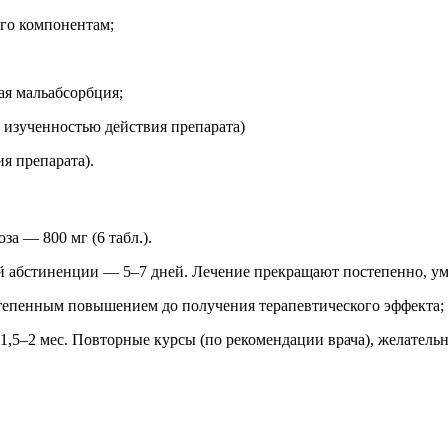
его компонентам;
ая мальабсорбция;
й изученностью действия препарата)
ия препарата).
за — 800 мг (6 табл.).
й абстиненции — 5–7 дней. Лечение прекращают постепенно, уме
остепенным повышением до получения терапевтического эффекта; м
,5–2 мес. Повторные курсы (по рекомендации врача), желательн