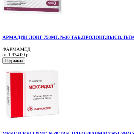
АРМАДИН ЛОНГ 750МГ. №30 ТАБ.ПРОЛОНГ.ВЫСВ. П/П/
ФАРМАМЕД
от 1 934.00 р.
Под заказ
МЕКСИДОЛ 125МГ. №30 ТАБ. П/П/О /ФАРМАСОФТ/ЗИО 