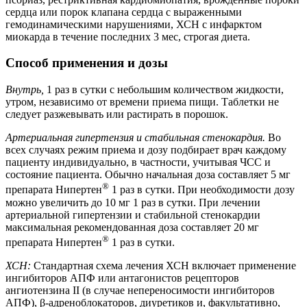
сердца или порок клапана сердца с выраженными
гемодинамическими нарушениями, ХСН с инфарктом
миокарда в течение последних 3 мес, строгая диета.
Способ применения и дозы
Внутрь,
1 раз в сутки с небольшим количеством жидкости,
утром, независимо от времени приема пищи. Таблетки не
следует разжевывать или растирать в порошок.
Артериальная гипертензия и стабильная стенокардия.
Во
всех случаях режим приема и дозу подбирает врач каждому
пациенту индивидуально, в частности, учитывая ЧСС и
состояние пациента. Обычно начальная доза составляет 5 мг
®
препарата Нипертен
1 раз в сутки. При необходимости дозу
можно увеличить до 10 мг 1 раз в сутки. При лечении
артериальной гипертензии и стабильной стенокардии
максимальная рекомендованная доза составляет 20 мг
®
препарата Нипертен
1 раз в сутки.
ХСН:
Стандартная схема лечения ХСН включает применение
ингибиторов АПФ или антагонистов рецепторов
ангиотензина II (в случае непереносимости ингибиторов
АПФ), β-адреноблокаторов, диуретиков и, факультативно,