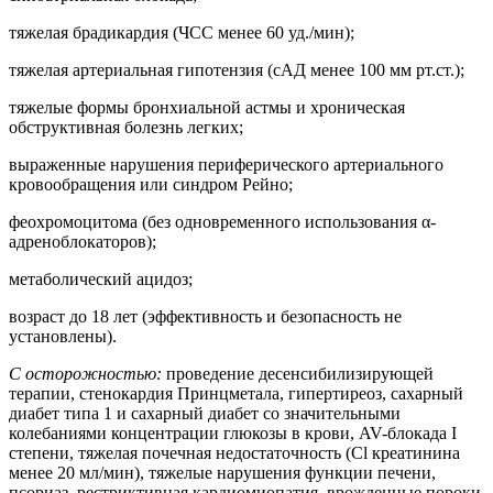
тяжелая брадикардия (ЧСС менее 60 уд./мин);
тяжелая артериальная гипотензия (сАД менее 100 мм рт.ст.);
тяжелые формы бронхиальной астмы и хроническая
обструктивная болезнь легких;
выраженные нарушения периферического артериального
кровообращения или синдром Рейно;
феохромоцитома (без одновременного использования α-
адреноблокаторов);
метаболический ацидоз;
возраст до 18 лет (эффективность и безопасность не
установлены).
С осторожностью:
проведение десенсибилизирующей
терапии, стенокардия Принцметала, гипертиреоз, сахарный
диабет типа 1 и сахарный диабет со значительными
колебаниями концентрации глюкозы в крови, AV-блокада I
степени, тяжелая почечная недостаточность (Cl креатинина
менее 20 мл/мин), тяжелые нарушения функции печени,
псориаз, рестриктивная кардиомиопатия, врожденные пороки