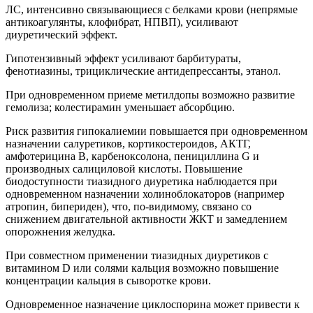
ЛС, интенсивно связывающиеся с белками крови (непрямые
антикоагулянты, клофибрат, НПВП), усиливают
диуретический эффект.
Гипотензивный эффект усиливают барбитураты,
фенотиазины, трициклические антидепрессанты, этанол.
При одновременном приеме метилдопы возможно развитие
гемолиза; колестирамин уменьшает абсорбцию.
Риск развития гипокалиемии повышается при одновременном
назначении салуретиков, кортикостероидов, АКТГ,
амфотерицина В, карбеноксолона, пенициллина G и
производных салициловой кислоты. Повышение
биодоступности тиазидного диуретика наблюдается при
одновременном назначении холиноблокаторов (например
атропин, бипериден), что, по-видимому, связано со
снижением двигательной активности ЖКТ и замедлением
опорожнения желудка.
При совместном применении тиазидных диуретиков с
витамином D или солями кальция возможно повышение
концентрации кальция в сыворотке крови.
Одновременное назначение циклоспорина может привести к