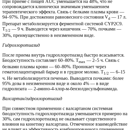
При приеме с пищей AUC уменьшается на 48%, что не
сопровождается клинически значимым уменьшением
терапевтического эффекта. Связь с белками плазмы крови —
94–97%. При достижении равновесного состояния V
— 17 л.
d
Препарат метаболизируется ферментной системой CYP2C9.
T
— 9 ч. Выводится через кишечник — 70%, почками —
1/2
30%, преимущественно в неизмененном виде.
Гидрохлоротиазид
После приема внутрь гидрохлоротиазид быстро всасывается.
Биодоступность составляет 60–80%. T
— 2–5 ч. Связь с
max
белками плазмы крови — 60–80%. Проникает через
гематоплацентарный барьер и в грудное молоко. T
— 6–15
1/2
ч. Не метаболизируется печенью. Выводится почками: более
95% дозы в неизмененном виде и около 4% — в виде
гидролизата — 2-амино-4-хлор-м-бензолдисульфонамида.
Валсартан/гидрохлоротиазид
При совместном применении с валсартаном системная
биодоступность гидрохлоротиазида уменьшается примерно на
30%, сам гидрохлоротиазид не оказывает существенного
влияния на кинетику валсартана. Отмеченное взаимодействие
не влияет на эффективность комбинированного применения.