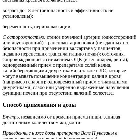
возраст до 18 лет (безопасность и эффективность не
установлены);
беременность, период лактации.
С осторожностью:
стеноз почечной артерии (односторонний
или двусторонний), трансплантация почки (нет данных по
безопасности при применении валсартана у пациентов,
недавно перенесших трансплантацию почки); состояния,
сопровождающиеся снижением ОЦК (в т.ч. диарея, рвота);
одновременный прием с препаратами солей калия,
калийсберегающими диуретиками, а также с ЛС, которые
могут вызвать повышение концентрации калия в крови
(например гепарин); одновременный прием с тиазидными
диуретиками; слабо или умеренно выраженные нарушения
функции печени при отсутствии явлений холестаза.
Способ применения и дозы
Внутрь,
независимо от времени приема пищи, запивая
достаточным количеством жидкости.
Приведенные ниже дозы препарата Валз Н указаны в
соотношении валсартан/ гидрохлоротиазид.