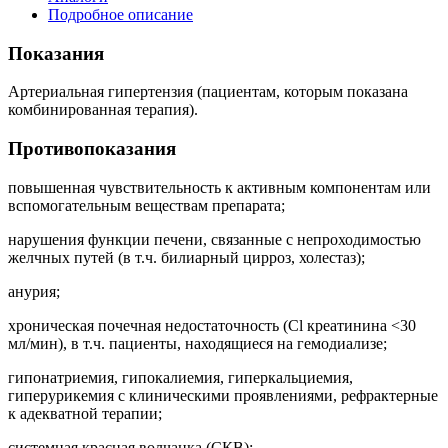
Подробное описание
Показания
Артериальная гипертензия (пациентам, которым показана
комбинированная терапия).
Противопоказания
повышенная чувствительность к активным компонентам или
вспомогательным веществам препарата;
нарушения функции печени, связанные с непроходимостью
желчных путей (в т.ч. билиарный цирроз, холестаз);
анурия;
хроническая почечная недостаточность (Cl креатинина <30
мл/мин), в т.ч. пациенты, находящиеся на гемодиализе;
гипонатриемия, гипокалиемия, гиперкальциемия,
гиперурикемия с клиническими проявлениями, рефрактерные
к адекватной терапии;
системная красная волчанка (СКВ);