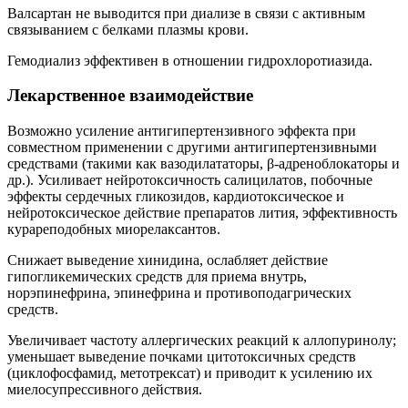
Валсартан не выводится при диализе в связи с активным
связыванием с белками плазмы крови.
Гемодиализ эффективен в отношении гидрохлоротиазида.
Лекарственное взаимодействие
Возможно усиление антигипертензивного эффекта при
совместном применении с другими антигипертензивными
средствами (такими как вазодилататоры, β-адреноблокаторы и
др.). Усиливает нейротоксичность салицилатов, побочные
эффекты сердечных гликозидов, кардиотоксическое и
нейротоксическое действие препаратов лития, эффективность
курареподобных миорелаксантов.
Снижает выведение хинидина, ослабляет действие
гипогликемических средств для приема внутрь,
норэпинефрина, эпинефрина и противоподагрических
средств.
Увеличивает частоту аллергических реакций к аллопуринолу;
уменьшает выведение почками цитотоксичных средств
(циклофосфамид, метотрексат) и приводит к усилению их
миелосупрессивного действия.