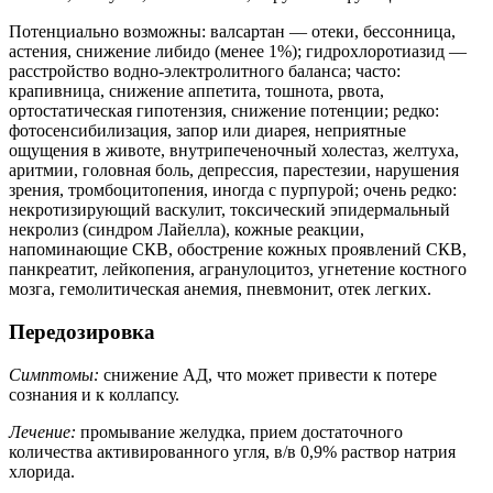
Потенциально возможны: валсартан — отеки, бессонница,
астения, снижение либидо (менее 1%); гидрохлоротиазид —
расстройство водно-электролитного баланса; часто:
крапивница, снижение аппетита, тошнота, рвота,
ортостатическая гипотензия, снижение потенции; редко:
фотосенсибилизация, запор или диарея, неприятные
ощущения в животе, внутрипеченочный холестаз, желтуха,
аритмии, головная боль, депрессия, парестезии, нарушения
зрения, тромбоцитопения, иногда с пурпурой; очень редко:
некротизирующий васкулит, токсический эпидермальный
некролиз (синдром Лайелла), кожные реакции,
напоминающие СКВ, обострение кожных проявлений СКВ,
панкреатит, лейкопения, агранулоцитоз, угнетение костного
мозга, гемолитическая анемия, пневмонит, отек легких.
Передозировка
Симптомы:
снижение АД, что может привести к потере
сознания и к коллапсу.
Лечение:
промывание желудка, прием достаточного
количества активированного угля, в/в 0,9% раствор натрия
хлорида.