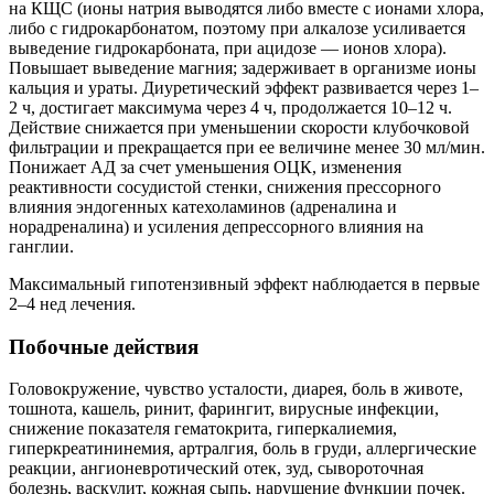
на КЩС (ионы натрия выводятся либо вместе с ионами хлора,
либо с гидрокарбонатом, поэтому при алкалозе усиливается
выведение гидрокарбоната, при ацидозе — ионов хлора).
Повышает выведение магния; задерживает в организме ионы
кальция и ураты. Диуретический эффект развивается через 1–
2 ч, достигает максимума через 4 ч, продолжается 10–12 ч.
Действие снижается при уменьшении скорости клубочковой
фильтрации и прекращается при ее величине менее 30 мл/мин.
Понижает АД за счет уменьшения ОЦК, изменения
реактивности сосудистой стенки, снижения прессорного
влияния эндогенных катехоламинов (адреналина и
норадреналина) и усиления депрессорного влияния на
ганглии.
Максимальный гипотензивный эффект наблюдается в первые
2–4 нед лечения.
Побочные действия
Головокружение, чувство усталости, диарея, боль в животе,
тошнота, кашель, ринит, фарингит, вирусные инфекции,
снижение показателя гематокрита, гиперкалиемия,
гиперкреатининемия, артралгия, боль в груди, аллергические
реакции, ангионевротический отек, зуд, сывороточная
болезнь, васкулит, кожная сыпь, нарушение функции почек.