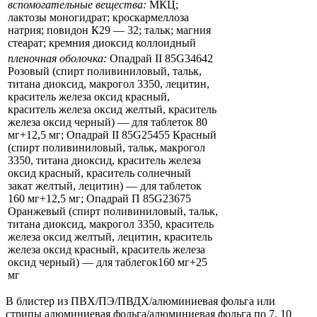
вспомогательные вещества:
МКЦ;
лактозы моногидрат; кроскармеллоза
натрия; повидон К29 — 32; тальк; магния
стеарат; кремния диоксид коллоидный
пленочная оболочка:
Опадрай II 85G34642
Розовый (спирт поливиниловый, тальк,
титана диоксид, макрогол 3350, лецитин,
краситель железа оксид красный,
краситель железа оксид желтый, краситель
железа оксид черный) — для таблеток 80
мг+12,5 мг; Опадрай II 85G25455 Красный
(спирт поливиниловый, тальк, макрогол
3350, титана диоксид, краситель железа
оксид красный, краситель солнечный
закат желтый, лецитин) — для таблеток
160 мг+12,5 мг; Опадрай П 85G23675
Оранжевый (спирт поливиниловый, тальк,
титана диоксид, макрогол 3350, краситель
железа оксид желтый, лецитин, краситель
железа оксид красный, краситель железа
оксид черный) — для таблегок160 мг+25
мг
В блистер из ПВХ/ПЭ/ПВДХ/алюминиевая фольга или
стрипы алюминиевая фольга/алюминиевая фольга по 7, 10