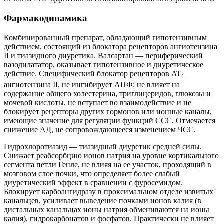
Фармакодинамика
Комбинированный препарат, обладающий гипотензивным
действием, состоящий из блокатора рецепторов ангиотензина
II и тиазидного диуретика. Валсартан — периферический
вазодилататор, оказывает гипотензивное и диуретическое
действие. Специфический блокатор рецепторов AT
1
ангиотензина II, не ингибирует АПФ; не влияет на
содержание общего холестерина, триглицеридов, глюкозы и
мочевой кислоты, не вступает во взаимодействие и не
блокирует рецепторы других гормонов или ионные каналы,
имеющие значение для регуляции функций ССС. Отмечается
снижение АД, не сопровождающееся изменением ЧСС.
Гидрохлоротиазид — тиазидный диуретик средней силы.
Снижает реабсорбцию ионов натрия на уровне кортикального
сегмента петли Генле, не влияя на ее участок, проходящий в
мозговом слое почки, что определяет более слабый
диуретический эффект в сравнении с фуросемидом.
Блокирует карбоангидразу в проксимальном отделе извитых
канальцев, усиливает выведение почками ионов калия (в
дистальных канальцах ионы натрия обмениваются на ионы
калия), гидрокарбонатов и фосфатов. Практически не влияет