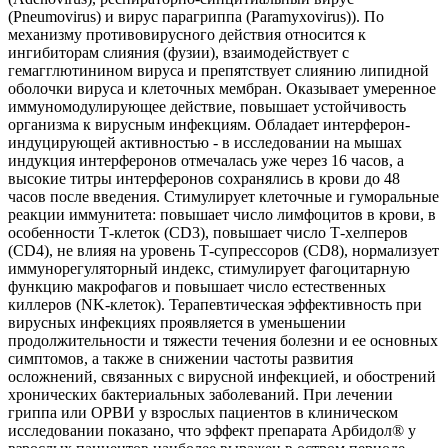
(Pneumovirus) и вирус парагриппа (Paramyxovirus)). По
механизму противовирусного действия относится к
ингибиторам слияния (фузии), взаимодействует с
гемагглютинином вируса и препятствует слиянию липидной
оболочки вируса и клеточных мембран. Оказывает умеренное
иммуномодулирующее действие, повышает устойчивость
организма к вирусным инфекциям. Обладает интерферон-
индуцирующей активностью - в исследовании на мышах
индукция интерферонов отмечалась уже через 16 часов, а
высокие титры интерферонов сохранялись в крови до 48
часов после введения. Стимулирует клеточные и гуморальные
реакции иммунитета: повышает число лимфоцитов в крови, в
особенности Т-клеток (СD3), повышает число Т-хелперов
(CD4), не влияя на уровень Т-супрессоров (CD8), нормализует
иммунорегуляторный индекс, стимулирует фагоцитарную
функцию макрофагов и повышает число естественных
киллеров (NK-клеток). Терапевтическая эффективность при
вирусных инфекциях проявляется в уменьшении
продолжительности и тяжести течения болезни и ее основных
симптомов, а также в снижении частоты развития
осложнений, связанных с вирусной инфекцией, и обострений
хронических бактериальных заболеваний. При лечении
гриппа или ОРВИ у взрослых пациентов в клиническом
исследовании показано, что эффект препарата Арбидол® у