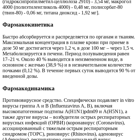
(гидроксипропилметил-целлюлоза 2910) - 3,54 мг, макрогол
4000 (полиэтиленгликоль 4000) - 0,48 мг, полисорбат-80
(твин-80) - 0,06 мг, титана диоксид - 1,92 мг].
Фармакокинетика
Быстро абсорбируется и распределяется по органам и тканям.
Максимальная концентрация в плазме крови при приеме в
дозе 50 мг достигается через 1,2 ч, в дозе 100 мг – через 1,5 ч.
Метаболизируется в печени. Период полувыведения равен
17–21 ч. Около 40 % выводится в неизмененном виде, в
основном с желчью (38,9 %) и в незначительном количестве
почками (0,12 %). В течение первых суток выводится 90 % от
введенной дозы.
Фармакодинамика
Противовирусное средство. Специфически подавляет in vitro
вирусы гриппа А и В (Influenzavirus A, B), включая
высокопатогенные подтипы A(H1N1)pdm09 и A(H5N1), а
также другие вирусы – возбудители острых респираторных
вирусных инфекций (ОРВИ) (коронавирус (Сoronavirus),
ассоциированный с тяжелым острым респираторным
синдромом (ТОРС), риновирус (Rhinovirus), аденовирус
(Adenovirus), респираторно-синцитиальный вирус