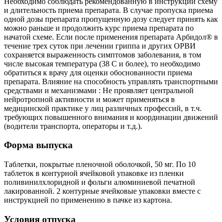
Необходимо соблюдать рекомендованную в инструкции схему
и длительность приема препарата. В случае пропуска приема
одной дозы препарата пропущенную дозу следует принять как
можно раньше и продолжить курс приема препарата по
начатой схеме. Если после применения препарата Арбидол® в
течение трех суток при лечении гриппа и других ОРВИ
сохраняется выраженность симптомов заболевания, в том
числе высокая температура (38 С и более), то необходимо
обратиться к врачу для оценки обоснованности приема
препарата. Влияние на способность управлять транспортными
средствами и механизмами : Не проявляет центральной
нейротропной активности и может применяться в
медицинской практике у лиц различных профессий, в т.ч.
требующих повышенного внимания и координации движений
(водители транспорта, операторы и т.д.).
Форма выпуска
Таблетки, покрытые пленочной оболочкой, 50 мг. По 10
таблеток в контурной ячейковой упаковке из пленки
поливинилхлоридной и фольги алюминиевой печатной
лакированной. 2 контурные ячейковые упаковки вместе с
инструкцией по применению в пачке из картона.
Условия отпуска