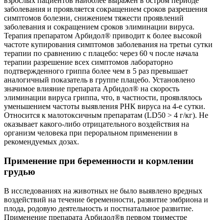
взрослых пациентов наиболее выражен в остром периоде
заболевания и проявляется сокращением сроков разрешения
симптомов болезни, снижением тяжести проявлений
заболевания и сокращением сроков элиминации вируса.
Терапия препаратом Арбидол® приводит к более высокой
частоте купирования симптомов заболевания на третьи сутки
терапии по сравнению с плацебо: через 60 ч после начала
терапии разрешение всех симптомов лабораторно
подтвержденного гриппа более чем в 5 раз превышает
аналогичный показатель в группе плацебо. Установлено
значимое влияние препарата Арбидол® на скорость
элиминации вируса гриппа, что, в частности, проявлялось
уменьшением частоты выявления РНК вируса на 4-е сутки.
Относится к малотоксичным препаратам (LD50 > 4 г/кг). Не
оказывает какого-либо отрицательного воздействия на
организм человека при пероральном применении в
рекомендуемых дозах.
Применение при беременности и кормлении
грудью
В исследованиях на животных не было выявлено вредных
воздействий на течение беременности, развитие эмбриона и
плода, родовую деятельность и постнатальное развитие.
Применение препарата Арбидол®в первом триместре