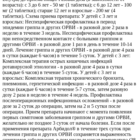
возраста): с 3 до 6 лет - 50 мг (1 таблетка); с 6 до 12 лет - 100
мг (2 таблетки); старше 12 лет и взрослые - 200 мг (4
таблетки). Схема приема препарата: У детей с 3 лет и
взрослых: Неспецифическая профилактика в период
эпидемии гриппа и других ОРВИ - в разовой дозе 2 раза в
неделю в течение 3 недель. Неспецифическая профилактика
при непосредственном контакте с больными гриппом и
другими ОРВИ - в разовой дозе 1 раз в день в течение 10-14
дней. Лечение гриппа и других ОРВИ - в разовой дозе 4 раза
в сутки (каждые 6 часов) в течение 5 суток. У детей с 3 лет:
Комплексная терапия острых кишечных инфекций
ротавирусной этиологии - в разовой дозе 4 раза в сутки
(каждые 6 часов) в течение 5 суток. У детей с 3 лет и
взрослых: Комплексная терапия хронического бронхита,
пневмонии, герпетической инфекции - в разовой дозе 4 раза в
сутки (каждые 6 часов) в течение 5-7 суток, затем разовую
дозу 2 раза в неделю в течение 4 недель. Профилактика
послеоперационных инфекционных осложнений - в разовой
дозе за 2 суток до операции, затем на 2 и 5 сутки после
операции. Прием препарата начинают с момента появления
первых симптомов заболевания гриппом и другими ОРВИ,
желательно не позднее 3 суток от начала болезни. Если после
применения препарата Арбидол® в течение трех суток при
лечении гриппа и других ОРВИ сохраняется выраженность
симптомов заболевания, в том числе высокая температура (38