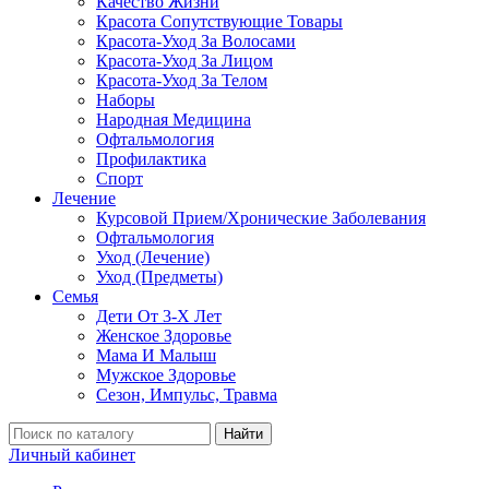
Качество Жизни
Красота Сопутствующие Товары
Красота-Уход За Волосами
Красота-Уход За Лицом
Красота-Уход За Телом
Наборы
Народная Медицина
Офтальмология
Профилактика
Спорт
Лечение
Курсовой Прием/Хронические Заболевания
Офтальмология
Уход (Лечение)
Уход (Предметы)
Семья
Дети От 3-Х Лет
Женское Здоровье
Мама И Малыш
Мужское Здоровье
Сезон, Импульс, Травма
Найти
Личный кабинет