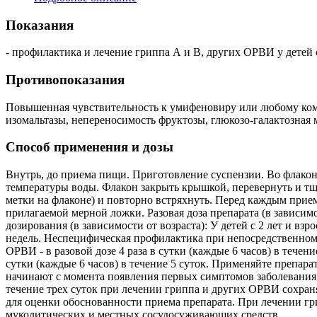
Показания
- профилактика и лечение гриппа А и В, других ОРВИ у детей 
Противопоказания
Повышенная чувствительность к умифеновиру или любому компо
изомальтазы, непереносимость фруктозы, глюкозо-галактозная
Способ применения и дозы
Внутрь, до приема пищи. Приготовление суспензии. Во флакон
температуры воды. Флакон закрыть крышкой, перевернуть и тщ
метки на флаконе) и повторно встряхнуть. Перед каждым прие
прилагаемой мерной ложки. Разовая доза препарата (в зависимости 
дозирования (в зависимости от возраста): У детей с 2 лет и в
недель. Неспецифическая профилактика при непосредственном к
ОРВИ - в разовой дозе 4 раза в сутки (каждые 6 часов) в течен
сутки (каждые 6 часов) в течение 5 суток. Применяйте препара
начинают с момента появления первых симптомов заболевания 
течение трех суток при лечении гриппа и других ОРВИ сохраня
для оценки обоснованности приема препарата. При лечении 
муколитических и местных сосудосуживающих средств.