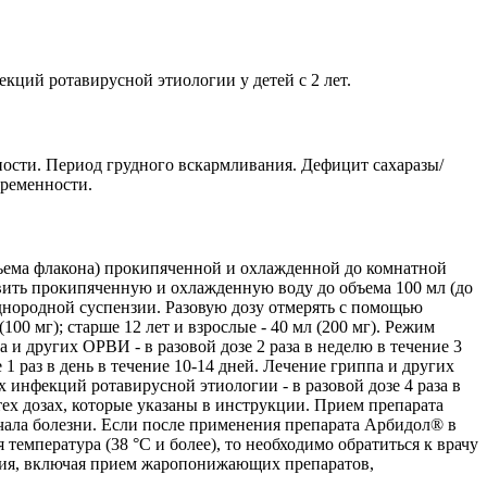
екций ротавирусной этиологии у детей с 2 лет.
ости. Период грудного вскармливания. Дефицит сахаразы/
еременности.
бъема флакона) прокипяченной и охлажденной до комнатной
вить прокипяченную и охлажденную воду до объема 100 мл (до
днородной суспензии. Разовую дозу отмерять с помощью
 (100 мг); старше 12 лет и взрослые - 40 мл (200 мг). Режим
 и других ОРВИ - в разовой дозе 2 раза в неделю в течение 3
 раз в день в течение 10-14 дней. Лечение гриппа и других
ых инфекций ротавирусной этиологии - в разовой дозе 4 раза в
 тех дозах, которые указаны в инструкции. Прием препарата
чала болезни. Если после применения препарата Арбидол® в
емпература (38 °С и более), то необходимо обратиться к врачу
пия, включая прием жаропонижающих препаратов,