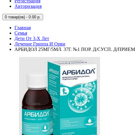
Регистрация
Авторизация
0
товар(ов) - 0.00 р.
Главная
Семья
Дети От 3-Х Лет
Лечение Гриппа И Орви
АРБИДОЛ 25МГ/5МЛ. 37Г. №1 ПОР. Д/СУСП. Д/ПР