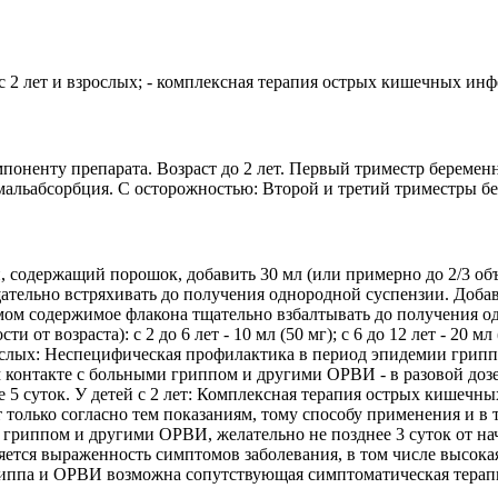
с 2 лет и взрослых; - комплексная терапия острых кишечных инф
ненту препарата. Возраст до 2 лет. Первый триместр беременн
 мальабсорбция. С осторожностью: Второй и третий триместры б
, содержащий порошок, добавить 30 мл (или примерно до 2/3 о
ательно встряхивать до получения однородной суспензии. Доба
мом содержимое флакона тщательно взбалтывать до получения о
от возраста): с 2 до 6 лет - 10 мл (50 мг); с 6 до 12 лет - 20 мл
зрослых: Неспецифическая профилактика в период эпидемии гриппа
онтакте с больными гриппом и другими ОРВИ - в разовой дозе 1
ие 5 суток. У детей с 2 лет: Комплексная терапия острых кишечн
т только согласно тем показаниям, тому способу применения и в
гриппом и другими ОРВИ, желательно не позднее 3 суток от на
ется выраженность симптомов заболевания, в том числе высокая т
гриппа и ОРВИ возможна сопутствующая симптоматическая тера