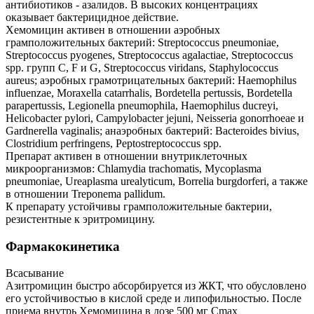
антибиотиков - азалидов. В высоких концентрациях
оказывает бактерицидное действие.
Хемомицин активен в отношении аэробных
грамположительных бактерий: Streptococcus pneumoniae,
Streptococcus pyogenes, Streptococcus agalactiae, Streptococcus
spp. групп C, F и G, Streptococcus viridans, Staphylococcus
aureus; аэробных грамотрицательных бактерий: Haemophilus
influenzae, Moraxella catarrhalis, Bordetella pertussis, Bordetella
parapertussis, Legionella pneumophila, Haemophilus ducreyi,
Helicobacter pylori, Campylobacter jejuni, Neisseria gonorrhoeae и
Gardnerella vaginalis; анаэробных бактерий: Bacteroides bivius,
Clostridium perfringens, Peptostreptococcus spp.
Препарат активен в отношении внутриклеточных
микроорганизмов: Chlamydia trachomatis, Mycoplasma
pneumoniae, Ureaplasma urealyticum, Borrelia burgdorferi, а также
в отношении Treponema pallidum.
К препарату устойчивы грамположительные бактерии,
резистентные к эритромицину.
Фармакокинетика
Всасывание
Азитромицин быстро абсорбируется из ЖКТ, что обусловлено
его устойчивостью в кислой среде и липофильностью. После
приема внутрь Хемомицина в дозе 500 мг Cmax