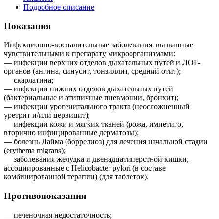
Подробное описание
Показания
Инфекционно-воспалительные заболевания, вызванные
чувствительными к препарату микроорганизмами:
— инфекции верхних отделов дыхательных путей и ЛОР-
органов (ангина, синусит, тонзиллит, средний отит);
— скарлатина;
— инфекции нижних отделов дыхательных путей
(бактериальные и атипичные пневмонии, бронхит);
— инфекции урогенитального тракта (неосложненный
уретрит и/или цервицит);
— инфекции кожи и мягких тканей (рожа, импетиго,
вторично инфицированные дерматозы);
— болезнь Лайма (боррелиоз) для лечения начальной стадии
(erythema migrans);
— заболевания желудка и двенадцатиперстной кишки,
ассоциированные с Helicobacter pylori (в составе
комбинированной терапии) (для таблеток).
Противопоказания
— печеночная недостаточность;