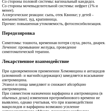
Со стороны половой системы: вагинальный кандидоз.
Со стороны мочевыделительной системы: нефрит (1% и
менее).
Аллергические реакции: сыпь, отек Квинке; у детей -
конъюнктивит, зуд, крапивница.
Прочие: повышенная утомляемость, фотосенсибилизация.
Передозировка
Симптомы: тошнота, временная потеря слуха, рвота, диарея.
Лечение: промывание желудка, проведение
симптоматической терапии.
Лекарственное взаимодействие
При одновременном применении Хемомицина и антацидов
(алюминий- и магнийсодержащих) замедляется всасывание
азитромицина.
Этанол и пища замедляют и снижают абсорбцию
азитромицина.
При совместном назначении варфарина и азитромицина (в
обычных дозах) изменения протромбинового времени не
выявлено, однако учитывая, что при взаимодействии
макролидов и варфарина возможно усиление