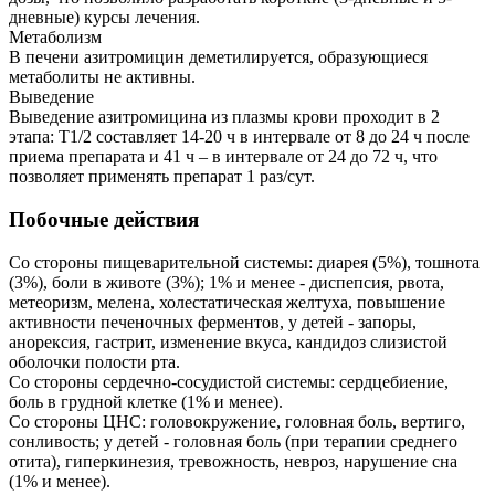
дневные) курсы лечения.
Метаболизм
В печени азитромицин деметилируется, образующиеся
метаболиты не активны.
Выведение
Выведение азитромицина из плазмы крови проходит в 2
этапа: T1/2 составляет 14-20 ч в интервале от 8 до 24 ч после
приема препарата и 41 ч – в интервале от 24 до 72 ч, что
позволяет применять препарат 1 раз/сут.
Побочные действия
Со стороны пищеварительной системы: диарея (5%), тошнота
(3%), боли в животе (3%); 1% и менее - диспепсия, рвота,
метеоризм, мелена, холестатическая желтуха, повышение
активности печеночных ферментов, у детей - запоры,
анорексия, гастрит, изменение вкуса, кандидоз слизистой
оболочки полости рта.
Со стороны сердечно-сосудистой системы: сердцебиение,
боль в грудной клетке (1% и менее).
Со стороны ЦНС: головокружение, головная боль, вертиго,
сонливость; у детей - головная боль (при терапии среднего
отита), гиперкинезия, тревожность, невроз, нарушение сна
(1% и менее).