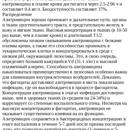
азитромицина в плазме крови достигается через 2.5-2.96 ч и
составляет 0.4 мг/л. Биодоступность составляет 37%.
Распределение
Азитромицин хорошо проникает в дыхательные пути, органы
и ткани урогенитального тракта, в предстательную железу, в
кожу и мягкие ткани. Высокая концентрация в тканях (в 10-50
раз выше, чем в плазме крови) и длительный T1/2
обусловлены низким связыванием азитромицина с белками
плазмы крови, а также его способностью проникать в
эукариотические клетки и концентрироваться в среде с
низким рН, окружающей лизосомы. Это, в свою очередь,
определяет большой кажущийся Vd (31.1 л/кг) и высокий
плазменный клиренс. Способность азитромицина
накапливаться преимущественно в лизосомах особенно важна
для элиминации внутриклеточных возбудителей. Доказано,
что фагоциты доставляют азитромицин в места локализации
инфекции, где он высвобождается в процессе фагоцитоза.
Концентрация азитромицина в очагах инфекции достоверно
выше, чем в здоровых тканях (в среднем на 24-34%) и
коррелирует со степенью воспалительного отека. Несмотря на
высокую концентрацию в фагоцитах, азитромицин не
оказывает существенного влияния на их функцию.
Азитромицин сохраняется в бактерицидных концентрациях в
очаге воспаления в течение 5-7 дней после приема последней
дозы, что позволило разработать короткие (3-дневные и 5-