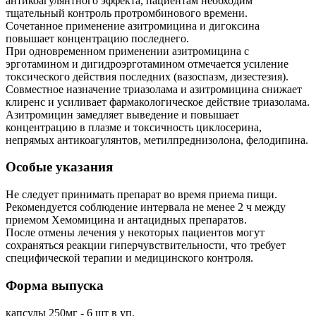
антикоагулянтного эффекта, пациентам необходим
тщательный контроль протромбинового времени.
Сочетанное применение азитромицина и дигоксина
повышает концентрацию последнего.
При одновременном применении азитромицина с
эрготамином и дигидроэрготамином отмечается усиление
токсического действия последних (вазоспазм, дизестезия).
Совместное назначение триазолама и азитромицина снижает
клиренс и усиливает фармакологическое действие триазолама.
Азитромицин замедляет выведение и повышает
концентрацию в плазме и токсичность циклосерина,
непрямых антикоагулянтов, метилпреднизолона, фелодипина.
Особые указания
Не следует принимать препарат во время приема пищи.
Рекомендуется соблюдение интервала не менее 2 ч между
приемом Хемомицина и антацидных препаратов.
После отмены лечения у некоторых пациентов могут
сохраняться реакции гиперчувствительности, что требует
специфической терапии и медицинского контроля.
Форма выпуска
капсулы 250мг - 6 шт в уп.