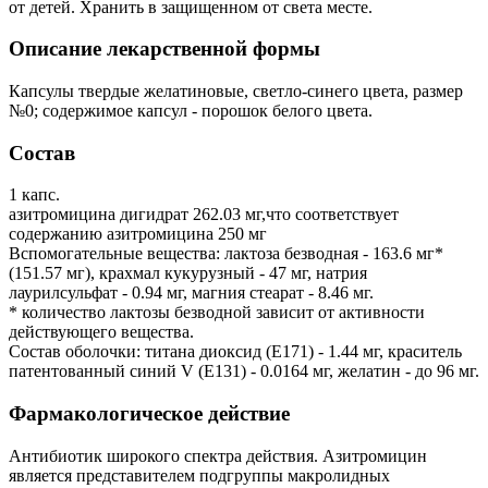
от детей. Хранить в защищенном от света месте.
Описание лекарственной формы
Капсулы твердые желатиновые, светло-синего цвета, размер
№0; содержимое капсул - порошок белого цвета.
Состав
1 капс.
азитромицина дигидрат 262.03 мг,что соответствует
содержанию азитромицина 250 мг
Вспомогательные вещества: лактоза безводная - 163.6 мг*
(151.57 мг), крахмал кукурузный - 47 мг, натрия
лаурилсульфат - 0.94 мг, магния стеарат - 8.46 мг.
* количество лактозы безводной зависит от активности
действующего вещества.
Состав оболочки: титана диоксид (Е171) - 1.44 мг, краситель
патентованный синий V (E131) - 0.0164 мг, желатин - до 96 мг.
Фармакологическое действие
Антибиотик широкого спектра действия. Азитромицин
является представителем подгруппы макролидных