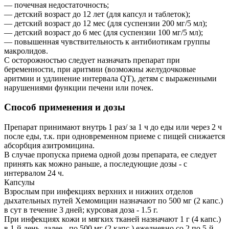
— почечная недостаточность;
— детский возраст до 12 лет (для капсул и таблеток);
— детский возраст до 12 мес (для суспензии 200 мг/5 мл);
— детский возраст до 6 мес (для суспензии 100 мг/5 мл);
— повышенная чувствительность к антибиотикам группы
макролидов.
С осторожностью следует назначать препарат при
беременности, при аритмии (возможны желудочковые
аритмии и удлинение интервала QT), детям с выраженными
нарушениями функции печени или почек.
Способ применения и дозы
Препарат принимают внутрь 1 раз/ за 1 ч до еды или через 2 ч
после еды, т.к. при одновременном приеме с пищей снижается
абсорбция азитромицина.
В случае пропуска приема одной дозы препарата, ее следует
принять как можно раньше, а последующие дозы - с
интервалом 24 ч.
Капсулы
Взрослым при инфекциях верхних и нижних отделов
дыхательных путей Хемомицин назначают по 500 мг (2 капс.)
в сут в течение 3 дней; курсовая доза - 1.5 г.
При инфекциях кожи и мягких тканей назначают 1 г (4 капс.)
в 1-й день, далее - по 500 мг (2 капс.) ежедневно со 2 по 5-й