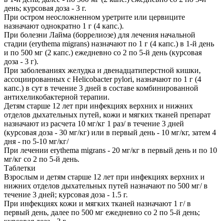
день; курсовая доза - 3 г.
При остром неосложненном уретрите или цервиците
назначают однократно 1 г (4 капс.).
При болезни Лайма (боррелиозе) для лечения начальной
стадии (erythema migrans) назначают по 1 г (4 капс.) в 1-й день
и по 500 мг (2 капс.) ежедневно со 2 по 5-й день (курсовая
доза - 3 г).
При заболеваниях желудка и двенадцатиперстной кишки,
ассоциированных с Helicobacter pylori, назначают по 1 г (4
капс.) в сут в течение 3 дней в составе комбинированной
антихеликобактерной терапии.
Детям старше 12 лет при инфекциях верхних и нижних
отделов дыхательных путей, кожи и мягких тканей препарат
назначают из расчета 10 мг/кг 1 раз/ в течение 3 дней
(курсовая доза - 30 мг/кг) или в первый день - 10 мг/кг, затем 4
дня - по 5-10 мг/кг/
При лечении erythema migrans - 20 мг/кг в первый день и по 10
мг/кг со 2 по 5-й день.
Таблетки
Взрослым и детям старше 12 лет при инфекциях верхних и
нижних отделов дыхательных путей назначают по 500 мг/ в
течение 3 дней; курсовая доза - 1.5 г.
При инфекциях кожи и мягких тканей назначают 1 г/ в
первый день, далее по 500 мг ежедневно со 2 по 5-й день;