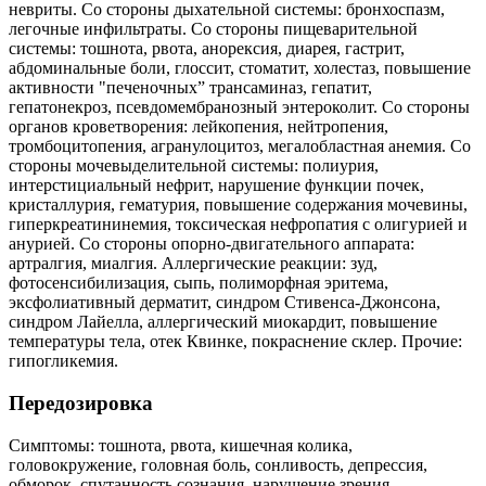
невриты. Со стороны дыхательной системы: бронхоспазм,
легочные инфильтраты. Со стороны пищеварительной
системы: тошнота, рвота, анорексия, диарея, гастрит,
абдоминальные боли, глоссит, стоматит, холестаз, повышение
активности "печеночных” трансаминаз, гепатит,
гепатонекроз, псевдомембранозный энтероколит. Со стороны
органов кроветворения: лейкопения, нейтропения,
тромбоцитопения, агранулоцитоз, мегалобластная анемия. Со
стороны мочевыделительной системы: полиурия,
интерстициальный нефрит, нарушение функции почек,
кристаллурия, гематурия, повышение содержания мочевины,
гиперкреатининемия, токсическая нефропатия с олигурией и
анурией. Со стороны опорно-двигательного аппарата:
артралгия, миалгия. Аллергические реакции: зуд,
фотосенсибилизация, сыпь, полиморфная эритема,
эксфолиативный дерматит, синдром Стивенса-Джонсона,
синдром Лайелла, аллергический миокардит, повышение
температуры тела, отек Квинке, покраснение склер. Прочие:
гипогликемия.
Передозировка
Симптомы: тошнота, рвота, кишечная колика,
головокружение, головная боль, сонливость, депрессия,
обморок, спутанность сознания, нарушение зрения,