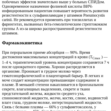
побочных эффектов значительно выше у больных СПИДом.
Одновременное назначение фолиевой кислоты ВИЧ-
инфицированным пациентам повышает вероятность развития
резистентности к сульфаниламидам у штаммов Pneumocystis
carinii. Не рекомендуется применять при тонзиллитах и
фарингитах, вызванных бета-гемолитическим стрептококком
группы А из-за широко распространенной резистентности
штаммов.
Фармакокинетика
При пероральном приеме абсорбция — 90%. Время
достижения максимальных концентраций в крови (Т
) —
Сmах
1–4 ч, терапевтический уровень концентрации сохраняется 7 ч
после однократного приема. Хорошо распределяется в
организме. Проникает в грудное молоко через
гематоэнцефалический и плацентарный барьер. В легких и
моче создает концентрации превышающие содержание в
плазме. В меньшей степени накапливается в бронхиальном
секрете, влагалищных выделениях, секрете и ткани
предстательной железы, жидкости среднего уха,
спинномозговой жидкости, желчи, костях, слюне, водянистой
влаге глаза, грудном молоке, интерстициальной жидкости.
Связь с белками плазмы — 66% у сульфаметоксазола, у