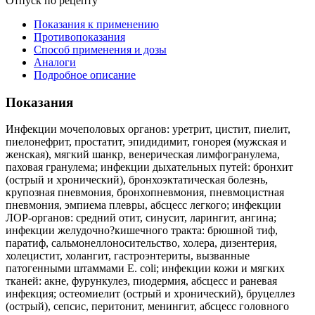
Отпуск по рецепту
Показания к применению
Противопоказания
Способ применения и дозы
Аналоги
Подробное описание
Показания
Инфекции мочеполовых органов: уретрит, цистит, пиелит,
пиелонефрит, простатит, эпидидимит, гонорея (мужская и
женская), мягкий шанкр, венерическая лимфогранулема,
паховая гранулема; инфекции дыхательных путей: бронхит
(острый и хронический), бронхоэктатическая болезнь,
крупозная пневмония, бронхопневмония, пневмоцистная
пневмония, эмпиема плевры, абсцесс легкого; инфекции
ЛОР-органов: средний отит, синусит, ларингит, ангина;
инфекции желудочно?кишечного тракта: брюшной тиф,
паратиф, сальмонеллоносительство, холера, дизентерия,
холецистит, холангит, гастроэнтериты, вызванные
патогенными штаммами Е. coli; инфекции кожи и мягких
тканей: акне, фурункулез, пиодермия, абсцесс и раневая
инфекция; остеомиелит (острый и хронический), бруцеллез
(острый), сепсис, перитонит, менингит, абсцесс головного