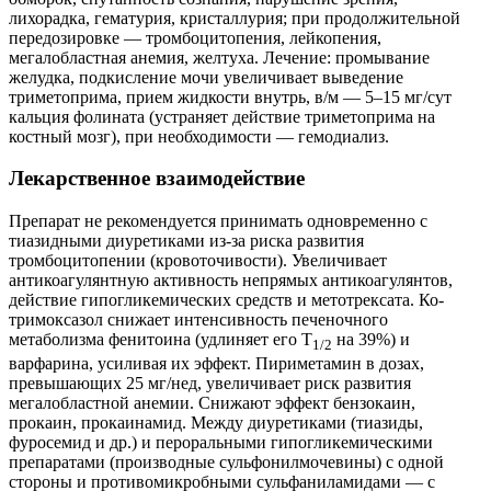
лихорадка, гематурия, кристаллурия; при продолжительной
передозировке — тромбоцитопения, лейкопения,
мегалобластная анемия, желтуха. Лечение: промывание
желудка, подкисление мочи увеличивает выведение
триметоприма, прием жидкости внутрь, в/м — 5–15 мг/сут
кальция фолината (устраняет действие триметоприма на
костный мозг), при необходимости — гемодиализ.
Лекарственное взаимодействие
Препарат не рекомендуется принимать одновременно с
тиазидными диуретиками из-за риска развития
тромбоцитопении (кровоточивости). Увеличивает
антикоагулянтную активность непрямых антикоагулянтов,
действие гипогликемических средств и метотрексата. Ко-
тримоксазол снижает интенсивность печеночного
метаболизма фенитоина (удлиняет его Т
на 39%) и
1/2
варфарина, усиливая их эффект. Пириметамин в дозах,
превышающих 25 мг/нед, увеличивает риск развития
мегалобластной анемии. Снижают эффект бензокаин,
прокаин, прокаинамид. Между диуретиками (тиазиды,
фуросемид и др.) и пероральными гипогликемическими
препаратами (производные сульфонилмочевины) с одной
стороны и противомикробными сульфаниламидами — с