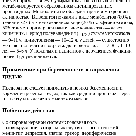
триметоприма — 45%. Сульфаметоксазол в большей степени
метаболизируется с образованием ацетилированных
производных. Метаболиты не обладают противомикробной
активностью. Выводится почками в виде метаболитов (80% в
течение 72 ч) и в неизмененном виде (20% сульфаметоксазола,
50% триметоприма); незначительное количество — через
кишечник. Период полувыведения (Т
) сульфаметоксазола
1/2
— 9–11 ч, триметоприма — 10–12 ч, у детей — существенно
меньше и зависит от возраста: до первого года — 7–8 ч, 1–10
лет — 5–6 ч. У пожилых и пациентов с нарушением функции
почек Т
увеличивается.
1/2
Применение при беременности и кормлении
грудью
Препарат не следует применять в период беременности и
кормления ребенка грудью, так как средство проникает через
плаценту и выделяется с молоком матери.
Побочные действия
Со стороны нервной системы: головная боль,
головокружение; в отдельных случаях — асептический
менингит, депрессия, апатия, тремор, периферические