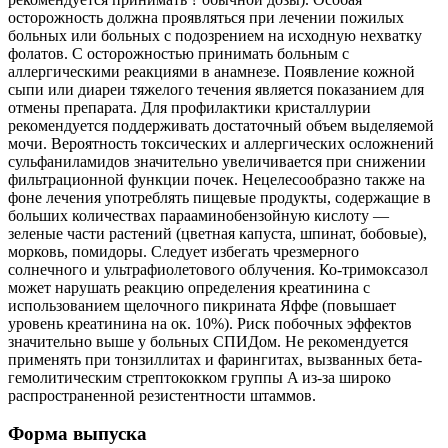
осторожность должна проявляться при лечении пожилых
больных или больных с подозрением на исходную нехватку
фолатов. С осторожностью принимать больным с
аллергическими реакциями в анамнезе. Появление кожной
сыпи или диареи тяжелого течения является показанием для
отмены препарата. Для профилактики кристаллурии
рекомендуется поддерживать достаточный объем выделяемой
мочи. Вероятность токсических и аллергических осложнений
сульфаниламидов значительно увеличивается при снижении
фильтрационной функции почек. Нецелесообразно также на
фоне лечения употреблять пищевые продукты, содержащие в
больших количествах парааминобензойную кислоту —
зеленые части растений (цветная капуста, шпинат, бобовые),
морковь, помидоры. Следует избегать чрезмерного
солнечного и ультрафиолетового облучения. Ко-тримоксазол
может нарушать реакцию определения креатинина с
использованием щелочного пикрината Яффе (повышает
уровень креатинина на ок. 10%). Риск побочных эффектов
значительно выше у больных СПИДом. Не рекомендуется
применять при тонзиллитах и фарингитах, вызванных бета-
гемолитическим стрептококком группы A из-за широко
распространенной резистентности штаммов.
Форма выпуска