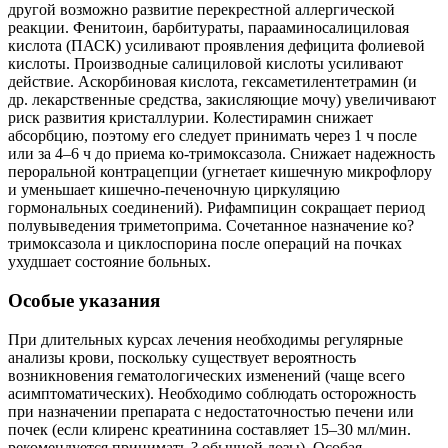
другой возможно развитие перекрестной аллергической
реакции. Фенитоин, барбитураты, парааминосалициловая
кислота (ПАСК) усиливают проявления дефицита фолиевой
кислоты. Производные салициловой кислоты усиливают
действие. Аскорбиновая кислота, гексаметилентетрамин (и
др. лекарственные средства, закисляющие мочу) увеличивают
риск развития кристаллурии. Колестирамин снижает
абсорбцию, поэтому его следует принимать через 1 ч после
или за 4–6 ч до приема ко-тримоксазола. Снижает надежность
пероральной контрацепции (угнетает кишечную микрофлору
и уменьшает кишечно-печеночную циркуляцию
гормональных соединений). Рифампицин сокращает период
полувыведения триметоприма. Сочетанное назначение ко?
тримоксазола и циклоспорина после операций на почках
ухудшает состояние больных.
Особые указания
При длительных курсах лечения необходимы регулярные
анализы крови, поскольку существует вероятность
возникновения гематологических изменений (чаще всего
асимптоматических). Необходимо соблюдать осторожность
при назначении препарата с недостаточностью печени или
почек (если клиренс креатинина составляет 15–30 мл/мин.
рекомендуется принимать ? обычной дозы). Особая