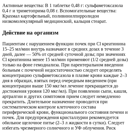
Активные вещества: В 1 таблетке 0,48 г: сульфаметоксазола
0,4 г и триметоприма 0,08 г. Вспомогательные вещества:
Крахмал картофельный, поливинилпирролидон
низкомолекулярный медицинский, кальция стеарат.
Действие на организм
Пациентам с нарушением функции почек при Cl креатинина
15–25 мл/мин внутрь назначают в средних дозах в течение 3
дней, далее — 50% от средней суточной дозы; при значениях
Cl креатинина менее 15 мл/мин применяют (1/2 средней дозы)
только на фоне гемодиализа. При парентеральном введении
больным с почечной недостаточностью следует определять
концентрацию сульфаметоксазола в плазме крови каждые 2–3
дня в образцах, взятых перед очередным введением (при
концентрации выше 150 мкг/мл лечение прекращается до
достижения уровня 120 мкг/мл). При появлении сыпи, кашля,
артралгии и других симптомов прием следует немедленно
прекратить. Длительное назначение проводится при
систематическом контроле клеточного состава
периферической крови, функционального состояния печени и
почек. Для предупреждения кристаллурии рекомендуется
обильное щелочное питье (2–3 л жидкости в сутки). Следует
избегать чрезмерного солнечного и УФ облучения. Риск