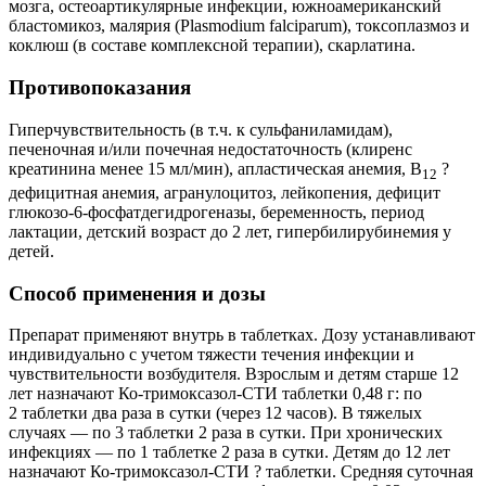
мозга, остеоартикулярные инфекции, южноамериканский
бластомикоз, малярия (Plasmodium falciparum), токсоплазмоз и
коклюш (в составе комплексной терапии), скарлатина.
Противопоказания
Гиперчувствительность (в т.ч. к сульфаниламидам),
печеночная и/или почечная недостаточность (клиренс
креатинина менее 15 мл/мин), апластическая анемия, В
?
12
дефицитная анемия, агранулоцитоз, лейкопения, дефицит
глюкозо-6-фосфатдегидрогеназы, беременность, период
лактации, детский возраст до 2 лет, гипербилирубинемия у
детей.
Способ применения и дозы
Препарат применяют внутрь в таблетках. Дозу устанавливают
индивидуально с учетом тяжести течения инфекции и
чувствительности возбудителя. Взрослым и детям старше 12
лет назначают Ко-тримоксазол-СТИ таблетки 0,48 г: по
2 таблетки два раза в сутки (через 12 часов). В тяжелых
случаях — по 3 таблетки 2 раза в сутки. При хронических
инфекциях — по 1 таблетке 2 раза в сутки. Детям до 12 лет
назначают Ко-тримоксазол-СТИ ? таблетки. Средняя суточная