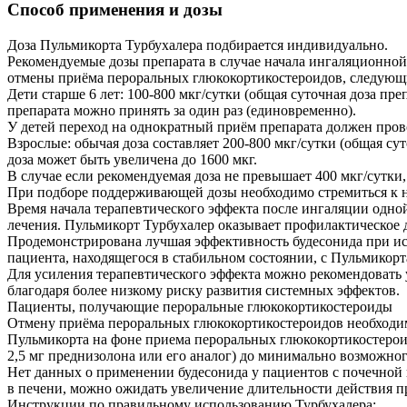
Способ применения и дозы
Доза Пульмикорта Турбухалера подбирается индивидуально.
Рекомендуемые дозы препарата в случае начала ингаляционной
отмены приёма пероральных глюкокортикостероидов, следующ
Дети старше 6 лет: 100-800 мкг/сутки (общая суточная доза пре
препарата можно принять за один раз (единовременно).
У детей переход на однократный приём препарата должен пров
Взрослые: обычая доза составляет 200-800 мкг/сутки (общая су
доза может быть увеличена до 1600 мкг.
В случае если рекомендуемая доза не превышает 400 мкг/сутки,
При подборе поддерживающей дозы необходимо стремиться к 
Время начала терапевтического эффекта после ингаляции одной
лечения. Пульмикорт Турбухалер оказывает профилактическое д
Продемонстрирована лучшая эффективность будесонида при исп
пациента, находящегося в стабильном состоянии, с Пульмикорт
Для усиления терапевтического эффекта можно рекомендовать
благодаря более низкому риску развития системных эффектов.
Пациенты, получающие пероральные глюкокортикостероиды
Отмену приёма пероральных глюкокортикостероидов необходимо
Пульмикорта на фоне приема пероральных глюкокортикостероид
2,5 мг преднизолона или его аналог) до минимально возможног
Нет данных о применении будесонида у пациентов с почечной
в печени, можно ожидать увеличение длительности действия п
Инструкции по правильному использованию Турбухалера: