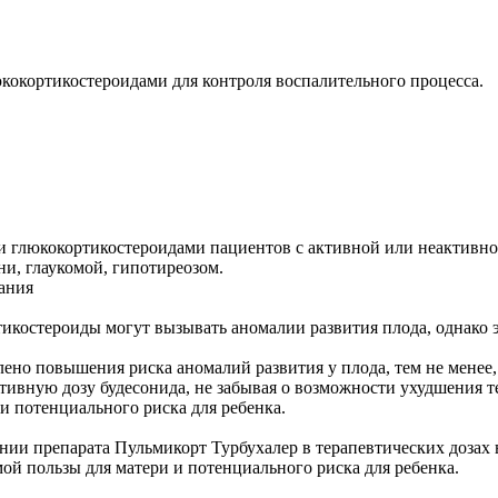
кокортикостероидами для контроля воспалительного процесса.
 глюкокортикостероидами пациентов с активной или неактивно
и, глаукомой, гипотиреозом.
ания
тикостероиды могут вызывать аномалии развития плода, однако 
о повышения риска аномалий развития у плода, тем не менее, 
ивную дозу будесонида, не забывая о возможности ухудшения т
и потенциального риска для ребенка.
ии препарата Пульмикорт Турбухалер в терапевтических дозах в
ой пользы для матери и потенциального риска для ребенка.