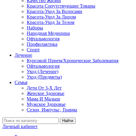
Качество Жизни
Красота Сопутствующие Товары
Красота-Уход За Волосами
Красота-Уход За Лицом
Красота-Уход За Телом
Наборы
Народная Медицина
Офтальмология
Профилактика
Спорт
Лечение
Курсовой Прием/Хронические Заболевания
Офтальмология
Уход (Лечение)
Уход (Предметы)
Семья
Дети От 3-Х Лет
Женское Здоровье
Мама И Малыш
Мужское Здоровье
Сезон, Импульс, Травма
Найти
Личный кабинет