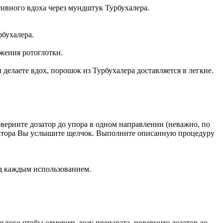
тивного вдоха через мундштук Турбухалера.
рбухалера.
жения ротоглотки.
делаете вдох, порошок из Турбухалера доставляется в легкие.
оверните дозатор до упора в одном направлении (неважно, по
дозатора Вы услышите щелчок. Выполните описанную процедуру
ед каждым использованием.
я того чтобы отмерить дозу препарата, поверните дозатор до