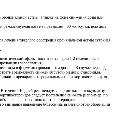
 бронхиальной астмы, а также на фоне снижения дозы или
сли рекомендуемая доза не превышает 400 мкг/сутки, всю дозу
 Для лечения тяжелого обострения бронхиальной астмы суточная
.
певтический эффект достигается через 1-2 недели после
проявления заболевания.
есонида в форме дозированного аэрозоля. В случае перевода
мотреть возможность снижения суточной дозы будесонида.
мбинации препарата с пероральными глюкокортикостероидами,
 В течение 10 дней рекомендуется принимать высокую дозу
ортикостероидов следует постепенно снижать (например, по
приёма пероральных глюкокортикостероидов.
во внимание выведение будесонида за счет биотрансформации