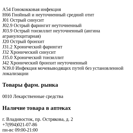
A54 Гонококковая инфекция
H66 Гнойный и неуточненный средний отит
J01 Острый синусит
J02.9 Острый фарингит неуточненный
J03.9 Острый тонзиллит неуточненный (ангина
агранулоцитарная)
J20 Острый бронхит
J31.2 Хронический фарингит
J32 Хронический синусит
J35.0 Хронический тонзиллит
J42 Хронический бронхит неуточненный
N39.0 Инфекция мочевыводящих путей без установленной
локализации
Товары фарм. рынка
0010 Лекарственные средства
Наличие товара в аптеках
г. Владивосток, пр. Острякова, д. 2
+7(994)021-07-86
пн-вс 09:00-21:00