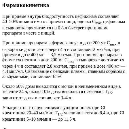
Фармакокинетика
При приеме внутрь биодоступность цефиксима составляет
40–50% независимо от приема пищи, однако C
цефиксима
max
в сыворотке достигается на 0,8 ч быстрее при приеме
препарата вместе с пищей.
При приеме препарата в форме капсул в дозе 200 мг C
в
max
сыворотке достигается через 4 ч и составляет 2 мкг/мл, при
приеме в дозе 400 мг — 3,5 мкг/мл. При приеме препарата в
форме суспензии в дозе 200 мг C
в сыворотке достигается
max
через 4 ч и составляет 2,8 мкг/мл, при приеме в дозе 400 мг —
4,4 мкг/мл. Связывание с белками плазмы, главным образом с
альбуминами, составляет 65%.
Около 50% дозы выводится с мочой в неизмененном виде в
течение 24 ч, около 10% дозы выводится с желчью. T
1/2
зависит от дозы и составляет 3–4 ч.
У пациентов с нарушениями функции почек при Cl
креатинина 20–40 мл/мин T
увеличивается до 6,4 ч, при Cl
1/2
креатинина 5–10 мл/мин — до 11,5 ч.