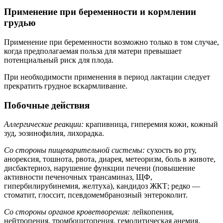
Применение при беременности и кормлении
грудью
Применение при беременности возможно только в том случае,
когда предполагаемая польза для матери превышает
потенциальный риск для плода.
При необходимости применения в период лактации следует
прекратить грудное вскармливание.
Побочные действия
Аллергические реакции:
крапивница, гиперемия кожи, кожный
зуд, эозинофилия, лихорадка.
Со стороны пищеварительной системы:
сухость во рту,
анорексия, тошнота, рвота, диарея, метеоризм, боль в животе,
дисбактериоз, нарушение функции печени (повышение
активности печеночных трансаминаз, ЩФ,
гипербилирубинемия, желтуха), кандидоз ЖКТ; редко —
стоматит, глоссит, псевдомембранозный энтероколит.
Со стороны органов кроветворения:
лейкопения,
нейтропения, тромбоцитопения, гемолитическая анемия.