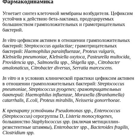
Фармакодинамика
Угнетает синтез клеточной мембраны возбудителя. Цефиксим
устойчив к действию бета-лактамаз, продуцируемых
большинством грамположительных и грамотрицательных
бактерий.
In vitro
цефиксим активен в отношении грамположительных
бактерий:
Streptococcus agalactiae;
грамотрицательных
бактерий:
Haemophilus parainfluenzae, Proteus vulgaris,
Klebsiella pneumoniae, Klebsiella oxytoca, Pasteurella multocida,
Providencia spp., Salmonella spp., Shigella spp., Citrobacter
amalonaticus, Citrobacter diversus, Serratia marcescens.
In vitro
и в условиях клинической практики цефиксим активен
в отношении грамположительных бактерий:
Streptococcus
pneumoniaе, Streptococcus pyogenes; грамотрицательных
бактерий: Haemophilus influenzae, Moraxella (Branhamella)
catarrhalis, E.coli, Proteus mirabilis, Neisseria gonorrhoeae.
К препарату устойчивы Pseudomonas spp., Enterococcus
(Streptococcus)
серогруппы D,
Listeria monocytogenes,
большинство
Staphylococcus spp.
(включая метициллин-
резистентные штаммы),
Enterobacter spp., Bacteroides fragilis,
Clostridium spp.