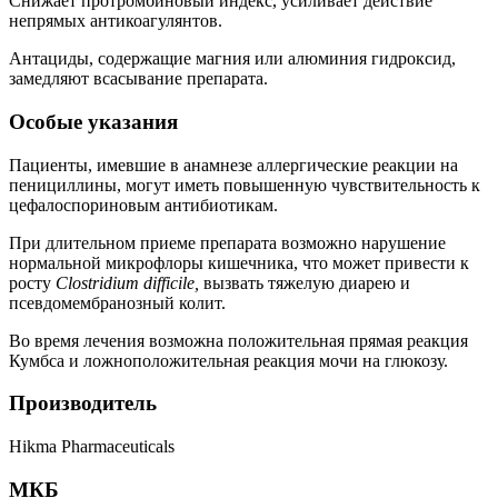
Снижает протромбиновый индекс, усиливает действие
непрямых антикоагулянтов.
Антациды, содержащие магния или алюминия гидроксид,
замедляют всасывание препарата.
Особые указания
Пациенты, имевшие в анамнезе аллергические реакции на
пенициллины, могут иметь повышенную чувствительность к
цефалоспориновым антибиотикам.
При длительном приеме препарата возможно нарушение
нормальной микрофлоры кишечника, что может привести к
росту
Clostridium difficile,
вызвать тяжелую диарею и
псевдомембранозный колит.
Во время лечения возможна положительная прямая реакция
Кумбса и ложноположительная реакция мочи на глюкозу.
Производитель
Hikma Pharmaceuticals
МКБ