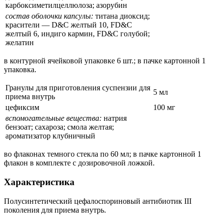
карбоксиметилцеллюлоза; азорубин
состав оболочки капсулы:
титана диоксид;
красители — D&C желтый 10, FD&C
желтый 6, индиго кармин, FD&C голубой;
желатин
в контурной ячейковой упаковке 6 шт.; в пачке картонной 1
упаковка.
Гранулы для приготовления суспензии для
5 мл
приема внутрь
цефиксим
100 мг
вспомогательные вещества:
натрия
бензоат; сахароза; смола желтая;
ароматизатор клубничный
во флаконах темного стекла по 60 мл; в пачке картонной 1
флакон в комплекте с дозировочной ложкой.
Характеристика
Полусинтетический цефалоспориновый антибиотик III
поколения для приема внутрь.