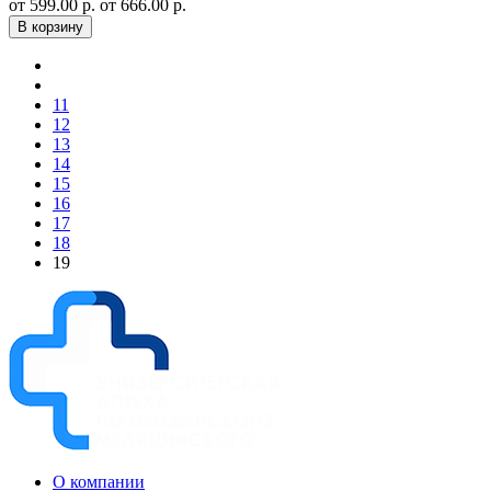
от 599.00 р.
от 666.00 р.
В корзину
11
12
13
14
15
16
17
18
19
О компании