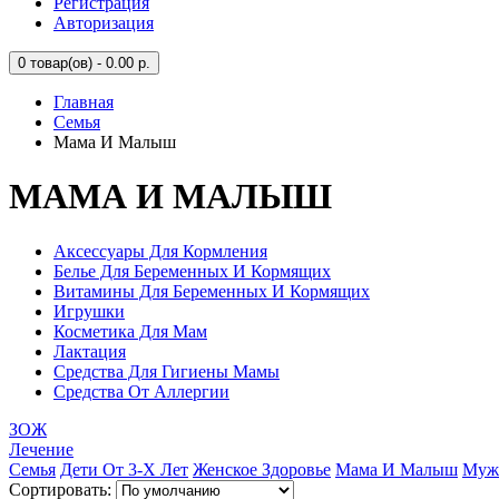
Регистрация
Авторизация
0
товар(ов) - 0.00 р.
Главная
Семья
Мама И Малыш
МАМА И МАЛЫШ
Аксессуары Для Кормления
Белье Для Беременных И Кормящих
Витамины Для Беременных И Кормящих
Игрушки
Косметика Для Мам
Лактация
Средства Для Гигиены Мамы
Средства От Аллергии
ЗОЖ
Лечение
Семья
Дети От 3-Х Лет
Женское Здоровье
Мама И Малыш
Мужс
Сортировать: