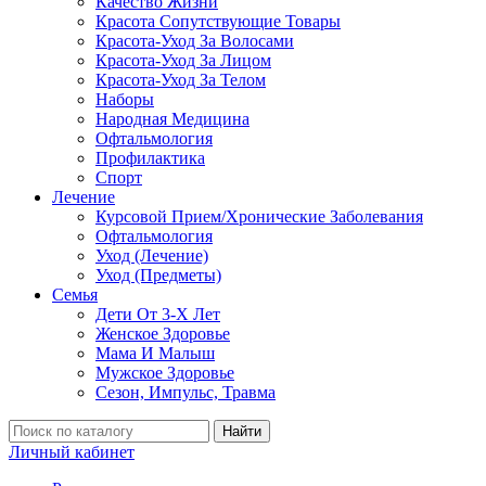
Качество Жизни
Красота Сопутствующие Товары
Красота-Уход За Волосами
Красота-Уход За Лицом
Красота-Уход За Телом
Наборы
Народная Медицина
Офтальмология
Профилактика
Спорт
Лечение
Курсовой Прием/Хронические Заболевания
Офтальмология
Уход (Лечение)
Уход (Предметы)
Семья
Дети От 3-Х Лет
Женское Здоровье
Мама И Малыш
Мужское Здоровье
Сезон, Импульс, Травма
Найти
Личный кабинет