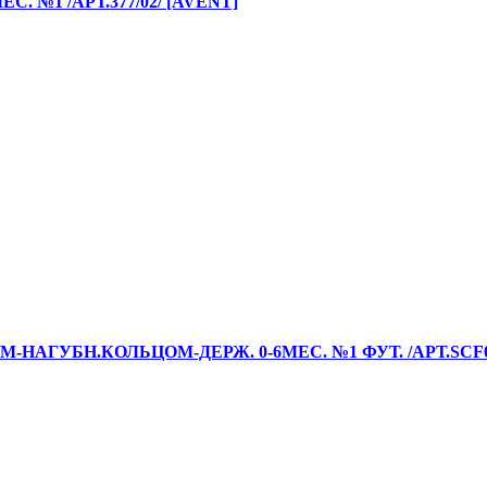
 №1 /АРТ.377/02/ [AVENT]
ГУБН.КОЛЬЦОМ-ДЕРЖ. 0-6МЕС. №1 ФУТ. /АРТ.SCF092