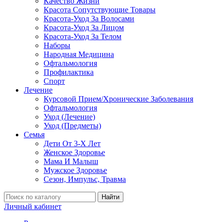
Качество Жизни
Красота Сопутствующие Товары
Красота-Уход За Волосами
Красота-Уход За Лицом
Красота-Уход За Телом
Наборы
Народная Медицина
Офтальмология
Профилактика
Спорт
Лечение
Курсовой Прием/Хронические Заболевания
Офтальмология
Уход (Лечение)
Уход (Предметы)
Семья
Дети От 3-Х Лет
Женское Здоровье
Мама И Малыш
Мужское Здоровье
Сезон, Импульс, Травма
Найти
Личный кабинет