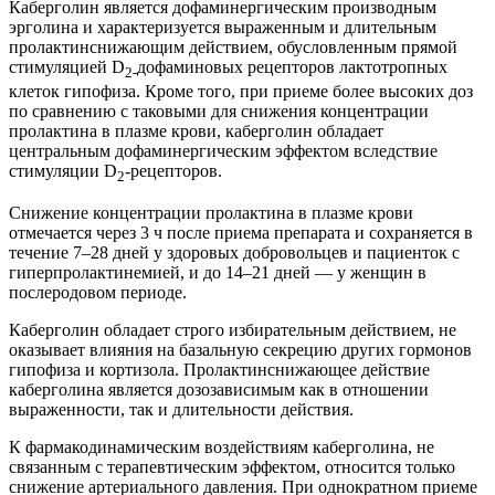
Каберголин является дофаминергическим производным
эрголина и характеризуется выраженным и длительным
пролактинснижающим действием, обусловленным прямой
стимуляцией D
дофаминовых рецепторов лактотропных
2‑
клеток гипофиза. Кроме того, при приеме более высоких доз
по сравнению с таковыми для снижения концентрации
пролактина в плазме крови, каберголин обладает
центральным дофаминергическим эффектом вследствие
стимуляции D
-рецепторов.
2
Снижение концентрации пролактина в плазме крови
отмечается через 3 ч после приема препарата и сохраняется в
течение 7–28 дней у здоровых добровольцев и пациенток с
гиперпролактинемией, и до 14–21 дней — у женщин в
послеродовом периоде.
Каберголин обладает строго избирательным действием, не
оказывает влияния на базальную секрецию других гормонов
гипофиза и кортизола. Пролактинснижающее действие
каберголина является дозозависимым как в отношении
выраженности, так и длительности действия.
К фармакодинамическим воздействиям каберголина, не
связанным с терапевтическим эффектом, относится только
снижение артериального давления. При однократном приеме