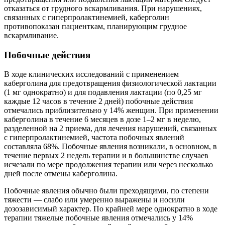
отказаться от грудного вскармливания. При нарушениях,
связанных с гиперпролактинемией, каберголин
противопоказан пациенткам, планирующим грудное
вскармливание.
Побочные действия
В ходе клинических исследований с применением
каберголина для предотвращения физиологической лактации
(1 мг однократно) и для подавления лактации (по 0,25 мг
каждые 12 часов в течение 2 дней) побочные действия
отмечались приблизительно у 14% женщин. При применении
каберголина в течение 6 месяцев в дозе 1–2 мг в неделю,
разделенной на 2 приема, для лечения нарушений, связанных
с гиперпролактинемией, частота побочных явлений
составляла 68%. Побочные явления возникали, в основном, в
течение первых 2 недель терапии и в большинстве случаев
исчезали по мере продолжения терапии или через несколько
дней после отмены каберголина.
Побочные явления обычно были преходящими, по степени
тяжести — слабо или умеренно выражены и носили
дозозависимый характер. По крайней мере однократно в ходе
терапии тяжелые побочные явления отмечались у 14%