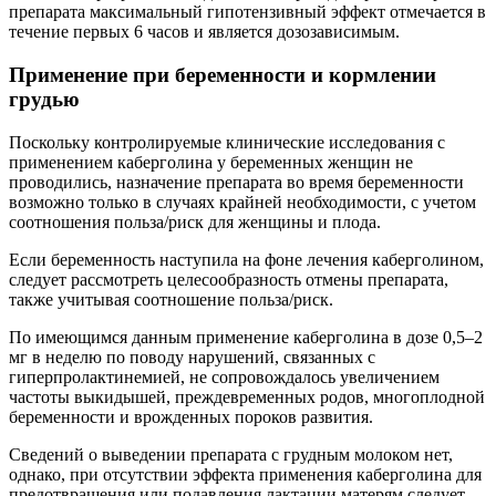
препарата максимальный гипотензивный эффект отмечается в
течение первых 6 часов и является дозозависимым.
Применение при беременности и кормлении
грудью
Поскольку контролируемые клинические исследования с
применением каберголина у беременных женщин не
проводились, назначение препарата во время беременности
возможно только в случаях крайней необходимости, с учетом
соотношения польза/риск для женщины и плода.
Если беременность наступила на фоне лечения каберголином,
следует рассмотреть целесообразность отмены препарата,
также учитывая соотношение польза/риск.
По имеющимся данным применение каберголина в дозе 0,5–2
мг в неделю по поводу нарушений, связанных с
гиперпролактинемией, не сопровождалось увеличением
частоты выкидышей, преждевременных родов, многоплодной
беременности и врожденных пороков развития.
Сведений о выведении препарата с грудным молоком нет,
однако, при отсутствии эффекта применения каберголина для
предотвращения или подавления лактации матерям следует