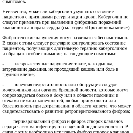
симптомов.
Неизвестно, может ли каберголин ухудшать состояние
пациентов с признаками регургитации крови. Каберголин не
следует применять при выявлении фиброзных поражений
клапанного аппарата сердца (см. раздел «Противопоказания»).
Фибротические нарушения могут развиваться бессимптомно.
В связи с этим следует регулярно контролировать состояние
пациентов, получающих длительную терапию каберголином
и обращать особое внимание, на следующие симптомы:
- плевро-легочные нарушения: такие, как одышка,
затруднение дыхания, не проходящий кашель или боль в
грудной клетке;
- почечная недостаточность или обструкция сосудов
мочеточников или органов брюшной полости, которые могут
сопровождаться болью в боку или в области поясницы и
отеками нижних конечностей, любые припухлости или
болезненность при дотрагивании в области живота, что может
свидетельствовать о развитии ретроперитонеального фиброза;
- перикардиальный фиброз и фиброз створок клапанов
сердца часто манифестируют сердечной недостаточностью. В
связи с этим необходимо исключить фиброз створок клапанов