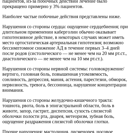
пациентов, из-за побочных действий лечение было
прекращено примерно у 3% пациентов.
Наиболее частые побочные действия представлены ниже.
Нарушения со стороны сердца: ощущение сердцебиения; при
длительном применении каберголин обычно оказывает
гипотензивное действие, в некоторых случаях может иметь
место ортостатическая артериальная гипотензия; возможно
бессимптомное снижение АД в течение первых 3–4 дней
после родов (систолического — не менее чем на 20 мм рт.ст.,
диастолического — не менее чем на 10 мм рт.ст.).
Нарушения со стороны нервной системы: головокружение/
вертиго, головная боль, повышенная утомляемость,
сонливость, депрессия, мания, астения, парестезии, обморок,
нервозность, тревога, бессонница, нарушение концентрации
внимания.
Нарушения со стороны желудочно-кишечного тракта:
тошнота, рвота, боль в эпигастральной области, боль в
животе, запор, гастрит, диспепсия, сухость слизистой
оболочки полости рта, диарея, метеоризм, зубная боль,
ощущение раздражения слизистой оболочки глотки.
Прочие нарушения: мастодиния, дисменорея, носовое