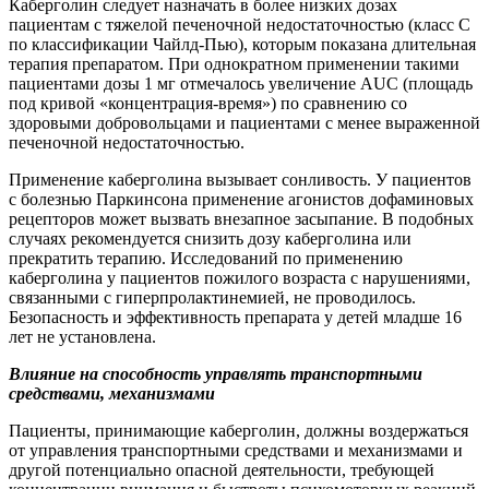
Каберголин следует назначать в более низких дозах
пациентам с тяжелой печеночной недостаточностью (класс С
по классификации Чайлд-Пью), которым показана длительная
терапия препаратом. При однократном применении такими
пациентами дозы 1 мг отмечалось увеличение AUC (площадь
под кривой «концентрация-время») по сравнению со
здоровыми добровольцами и пациентами с менее выраженной
печеночной недостаточностью.
Применение каберголина вызывает сонливость. У пациентов
с болезнью Паркинсона применение агонистов дофаминовых
рецепторов может вызвать внезапное засыпание. В подобных
случаях рекомендуется снизить дозу каберголина или
прекратить терапию. Исследований по применению
каберголина у пациентов пожилого возраста с нарушениями,
связанными с гиперпролактинемией, не проводилось.
Безопасность и эффективность препарата у детей младше 16
лет не установлена.
Влияние на способность управлять транспортными
средствами, механизмами
Пациенты, принимающие каберголин, должны воздержаться
от управления транспортными средствами и механизмами и
другой потенциально опасной деятельности, требующей