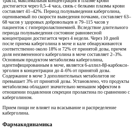
тракта, максимальная концентрация в плазме крови
достигается через 0,5–4 часа, связь с белками плазмы крови
составляет 41–42%. Период полувыведения каберголина,
оцениваемый по скорости выведения почками, составляет 63–
68 часов у здоровых добровольцев и 79–115 часов у
пациенток с гиперпролактинемией. Вследствие длительного
периода полувыведения состояние равновесной
концентрации достигается через 4 недели. Через 10 дней
после приема каберголина в моче и кале обнаруживаются
соответственно около 18% и 72% от принятой дозы, причем
доля неизмененного каберголина в моче составляет 2–3%.
Основным продуктом метаболизма каберголина,
идентифицированным в моче, является 6‑аллил-8β-карбокси-
эрголин в концентрации до 4–6% от принятой дозы.
Содержание в моче 3 дополнительных метаболитов не
превышает 3% от принятой дозы. Установлено, что продукты
метаболизма обладают значительно меньшим эффектом в
отношении подавления секреции пролактина по сравнению с
каберголином.
Прием пищи не влияет на всасывание и распределение
каберголина.
Фармакодинамика