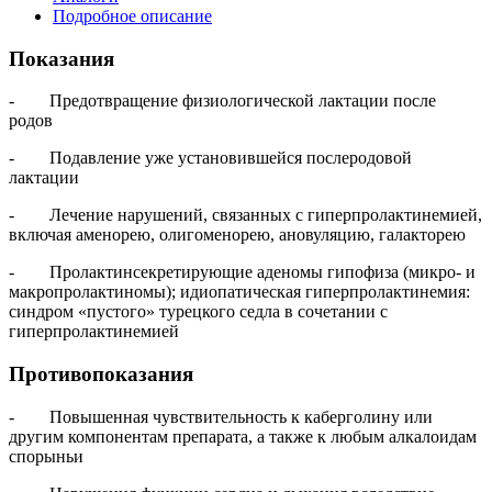
Подробное описание
Показания
- Предотвращение физиологической лактации после
родов
- Подавление уже установившейся послеродовой
лактации
- Лечение нарушений, связанных с гиперпролактинемией,
включая аменорею, олигоменорею, ановуляцию, галакторею
- Пролактинсекретирующие аденомы гипофиза (микро- и
макропролактиномы); идиопатическая гиперпролактинемия:
синдром «пустого» турецкого седла в сочетании с
гиперпролактинемией
Противопоказания
- Повышенная чувствительность к каберголину или
другим компонентам препарата, а также к любым алкалоидам
спорыньи