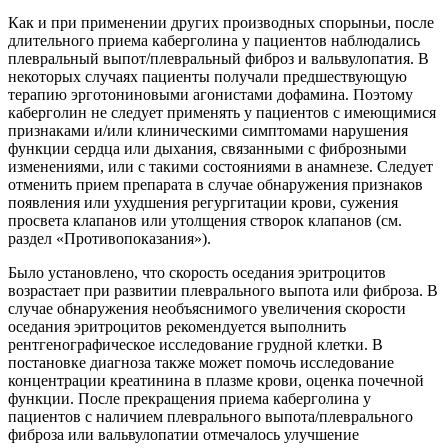
Как и при применении других производных спорыньи, после
длительного приема каберголина у пациентов наблюдались
плевральный выпот/плевральный фиброз и вальвулопатия. В
некоторых случаях пациенты получали предшествующую
терапию эрготониновыми агонистами дофамина. Поэтому
каберголин не следует применять у пациентов с имеющимися
признаками и/или клиническими симптомами нарушения
функции сердца или дыхания, связанными с фиброзными
изменениями, или с такими состояниями в анамнезе. Следует
отменить прием препарата в случае обнаружения признаков
появления или ухудшения регургитации крови, сужения
просвета клапанов или утолщения створок клапанов (см.
раздел «Противопоказания»).
Было установлено, что скорость оседания эритроцитов
возрастает при развитии плеврального выпота или фиброза. В
случае обнаружения необъяснимого увеличения скорости
оседания эритроцитов рекомендуется выполнить
рентгенографическое исследование грудной клетки. В
постановке диагноза также может помочь исследование
концентрации креатинина в плазме крови, оценка почечной
функции. После прекращения приема каберголина у
пациентов с наличием плеврального выпота/плеврального
фиброза или вальвулопатии отмечалось улучшение