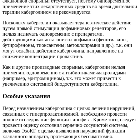
алкалоидов спорыньи отсутствует, поэтому одновременное
применение этих лекарственных средств во время длительной
терапии каберголином не рекомендуется.
Поскольку каберголин оказывает терапевтическое действие
путем прямой стимуляции дофаминовых рецепторов, его
нельзя назначать одновременно с препаратами,
действующими как антагонисты дофамина (фенотиазины,
бутирофеноны, тиоксантены; метоклопрамид и др.), т.к. они
могут ослабить действие каберголина, направленное на
снижение концентрации пролактина.
Как и другие производные спорыньи, каберголин нельзя
применять одновременно с антибиотиками-макролидами
(например, эритромицином), т.к. это может привести к
увеличению системной биодоступности каберголина.
Особые указания
Перед назначением каберголина с целью лечения нарушений,
связанных с гиперпролактинемией, необходимо провести
полное исследование функции гипофиза. Кроме того, следует
провести оценку состояния сердечно-сосудистой системы,
включая ЭхоКГ, с целью выявления нарушений функции
клапанного аппарата, протекающих бессимптомно.