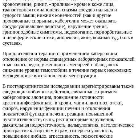
кровотечение, ринит, «приливы» крови к коже лица,
транзиторная гемианопсия, спазмы сосудов пальцев и
судороги мышц нижних конечностей (как и другие
производные спорыньи, каберголин может оказывать
сосудосуживающее действие), нарушение зрения,
гриппоподобные симптомы, недомогание, периорбитальные
и периферические отеки, анорексия, акне, кожный зуд, боль в
суставах.
При длительной терапии с применением каберголина
отклонение от нормы стандартных лабораторных показателей
отмечалось редко; у женщин с аменореей наблюдалось
снижение уровня гемоглобина в течение первых нескольких
месяцев после восстановления менструации.
В постмаркетинговом исследовании зарегистрированы также
следующие побочные действия, связанные с приемом
каберголина: алопеция, повышение активности
креатининфосфокиназы в крови, мании, диспноэ, отеки,
фиброз, нарушения функции печени и отклонения
показателей функции печени, реакции повышенной
чувствительности, сыпь, респираторные нарушения,
дыхательная недостаточность, вальвулопатия, патологическое
пристрастие к азартным играм, гиперсексуальность,
повышенное либидо, агрессивность, психотические