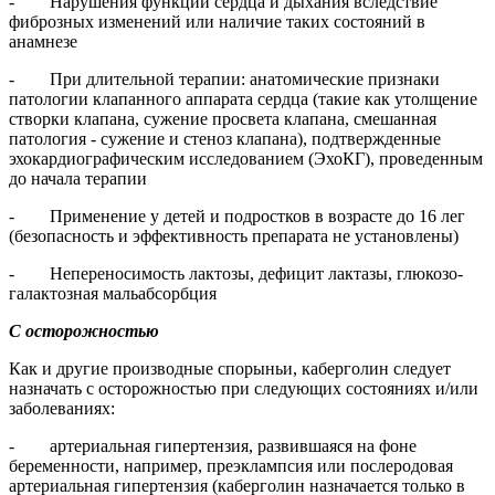
- Нарушения функции сердца и дыхания вследствие
фиброзных изменений или наличие таких состояний в
анамнезе
- При длительной терапии: анатомические признаки
патологии клапанного аппарата сердца (такие как утолщение
створки клапана, сужение просвета клапана, смешанная
патология - сужение и стеноз клапана), подтвержденные
эхокардиографическим исследованием (ЭхоКГ), проведенным
до начала терапии
- Применение у детей и подростков в возрасте до 16 лег
(безопасность и эффективность препарата не установлены)
- Непереносимость лактозы, дефицит лактазы, глюкозо-
галактозная мальабсорбция
С осторожностью
Как и другие производные спорыньи, каберголин следует
назначать с осторожностью при следующих состояниях и/или
заболеваниях:
- артериальная гипертензия, развившаяся на фоне
беременности, например, преэклампсия или послеродовая
артериальная гипертензия (каберголин назначается только в