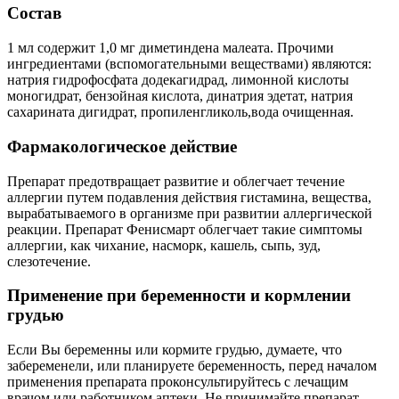
Состав
1 мл содержит 1,0 мг диметиндена малеата. Прочими
ингредиентами (вспомогательными веществами) являются:
натрия гидрофосфата додекагидрад, лимонной кислоты
моногидрат, бензойная кислота, динатрия эдетат, натрия
сахарината дигидрат, пропиленгликоль,вода очищенная.
Фармакологическое действие
Препарат предотвращает развитие и облегчает течение
аллергии путем подавления действия гистамина, вещества,
вырабатываемого в организме при развитии аллергической
реакции. Препарат Фенисмарт облегчает такие симптомы
аллергии, как чихание, насморк, кашель, сыпь, зуд,
слезотечение.
Применение при беременности и кормлении
грудью
Если Вы беременны или кормите грудью, думаете, что
забеременели, или планируете беременность, перед началом
применения препарата проконсультируйтесь с лечащим
врачом или работником аптеки. Не принимайте препарат