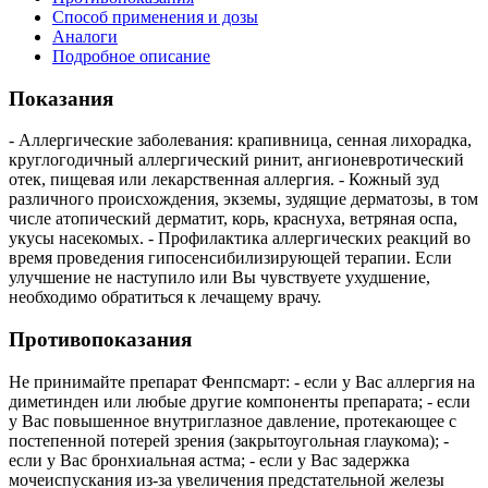
Способ применения и дозы
Аналоги
Подробное описание
Показания
- Аллергические заболевания: крапивница, сенная лихорадка,
круглогодичный аллергический ринит, ангионевротический
отек, пищевая или лекарственная аллергия. - Кожный зуд
различного происхождения, экземы, зудящие дерматозы, в том
числе атопический дерматит, корь, краснуха, ветряная оспа,
укусы насекомых. - Профилактика аллергических реакций во
время проведения гипосенсибилизирующей терапии. Если
улучшение не наступило или Вы чувствуете ухудшение,
необходимо обратиться к лечащему врачу.
Противопоказания
Не принимайте препарат Фенпсмарт: - если у Вас аллергия на
диметинден или любые другие компоненты препарата; - если
у Вас повышенное внутриглазное давление, протекающее с
постепенной потерей зрения (закрытоугольная глаукома); -
если у Вас бронхиальная астма; - если у Вас задержка
мочеиспускания из-за увеличения предстательной железы