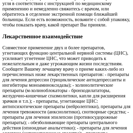
угля в соответствии с инструкцией по медицинскому
применению и немедленно свяжитесь с врачом, или
обратитесь в отделение экстренной помощи ближайшей
больницы. Если есть возможность, возьмите с собой упаковку,
чтобы показать врачу, какой препарат Вы приняли.
Лекарственное взаимодействие
Совместное применение двух и более препаратов,
угнетающих функцию центральной нервной системы (ЦНС),
усиливает угнетение ЦНС, что может приводить к
нежелательным и даже угрожающим жизни последствиям.
Сообщите Вашему лечащему врачу о приеме каких-либо из
перечисленных ниже лекарственных препаратов: - препараты
для лечения депрессии (трициклические антидепрессанты и
ингибиторы моноаминоксидазы); - холинолитические
препараты (м-холиноблокаторы - бронходилататоры,
желудочно-кишечные спазмолитики, капли для расширения
зрачков и т.п.); - препараты, угнетающие ЦНС:
антипсихотические препараты (нейролептики), препараты для
лечения тревожности (анксиолитики), снотворные средства; -
препараты для лечения эпилепсии (противосудорожные
препараты); - обезболивающие препараты центрального
действия (опиоидные анальгетики); - препараты для лечения