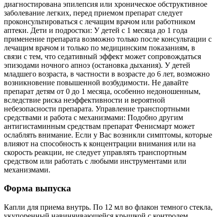
диагностирована эпилепсия или хроническое обструктивное
заболевание легких, перед приемом препарат следует
проконсультироваться с лечащим врачом или работником
аптеки. Дети и подростки: У детей с 1 месяца до 1 года
применение препарата возможно только после консультации с
лечащим врачом и только по медицинским показаниям, в
связи с тем, что седативный эффект может сопровождаться
эпизодами ночного апноэ (остановка дыхания). У детей
младшего возраста, в частности в возрасте до 6 лет, возможно
возникновение повышенной возбудимости. Не давайте
препарат детям от 0 до 1 месяца, особенно недоношенным,
вследствие риска неэффективности и вероятной
небезопасности препарата. Управление транспортными
средствами и работа с механизмами: Подобно другим
антигистаминным средствам препарат Фенисмарт может
ослаблять внимание. Если у Вас возникли симптомы, которые
влияют на способность к концентрации внимания или на
скорость реакции, не следует управлять транспортным
средством или работать с любыми инструментами или
механизмами.
Форма выпуска
Капли для приема внутрь. По 12 мл во флакон темного стекла,
укупоренный навинчивающейся крышкой с контролем