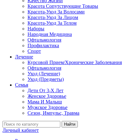
Качество Жизни
Красота Сопутствующие Товары
Красота-Уход За Волосами
Красота-Уход За Лицом
Красота-Уход За Телом
Наборы
Народная Медицина
Офтальмология
Профилактика
Спорт
Лечение
Курсовой Прием/Хронические Заболевания
Офтальмология
Уход (Лечение)
Уход (Предметы)
Семья
Дети От 3-Х Лет
Женское Здоровье
Мама И Малыш
Мужское Здоровье
Сезон, Импульс, Травма
Найти
Личный кабинет