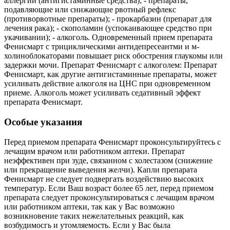
аллергии (антигистаминные средства); - препараты,
подавляющие или снижающие рвотный рефлекс
(противорвотные препараты); - прокарбазин (пpeпapaт для
лечения рака); - скополамин (успокаивающее средство при
укачивании); - алкоголь. Одновременный прием препарата
Фенисмарт с трициклическими антидепресеантми и м-
холиноблокаторами повышает риск обострения глаукомы или
задержки мочи. Препарат Фенисмарт с алкоголем: Препарат
Фенисмарт, как другие антигистаминные препараты, может
усиливать действие алкоголя на ЦНС при одновременном
приеме. Алкоголь может усиливать седативный эффект
препарата Фенисмарт.
Особые указания
Перед приемом препарата Фенисмарт проконсультируйтесь с
лечащим врачом или работником аптеки. Препарат
неэффективен при зуде, связанном с холестазом (снижение
или прекращение выведения желчи). Капли препарата
Фенисмарт не следует подвергать воздействию высоких
температур. Если Ваш возраст более 65 лет, перед приемом
препарата следует проконсультироваться с лечащим врачом
или работником аптеки, так как у Вас возможно
возникновение таких нежелательных реакций, как
возбудимосгь и утомляемость. Если у Вас была