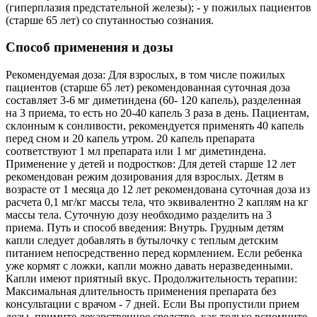
(гиперплазия предстательной железы); - у пожилых пациентов
(старше 65 лет) со спутанностью сознания.
Способ применения и дозы
Рекомендуемая доза: Для взрослых, в том числе пожилых
пациентов (старше 65 лет) рекомендованная суточная доза
составляет 3-6 мг диметиндена (60- 120 капель), разделенная
на 3 приема, то есть но 20-40 капель 3 раза в день. Пациентам,
склонным к сонливости, рекомендуется применять 40 капель
перед сном и 20 капель утром. 20 капель препарата
соответствуют 1 мл препарата или 1 мг диметиндена.
Применение у детей и подростков: Для детей старше 12 лет
рекомендован режим дозирования для взрослых. Детям в
возрасте от 1 месяца до 12 лет рекомендована суточная доза из
расчета 0,1 мг/кг массы тела, что эквивалентно 2 каплям на кг
массы тела. Суточную дозу необходимо разделить на 3
приема. Путь и способ введения: Внутрь. Грудным детям
капли следует добавлять в бутылочку с теплым детским
питанием непосредственно перед кормлением. Если ребенка
уже кормят с ложки, капли можно давать неразведенными.
Капли имеют приятный вкус. Продолжительность терапии:
Максимальная длительность применения препарата без
консультации с врачом - 7 дней. Если Вы пропустили прием
дозы, примите лекарственное средство, как только вспомните