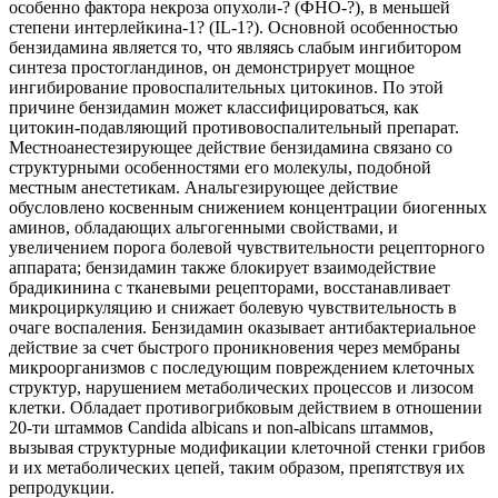
особенно фактора некроза опухоли-? (ФНО-?), в меньшей
степени интерлейкина-1? (IL-1?). Основной особенностью
бензидамина является то, что являясь слабым ингибитором
синтеза простогландинов, он демонстрирует мощное
ингибирование провоспалительных цитокинов. По этой
причине бензидамин может классифицироваться, как
цитокин-подавляющий противовоспалительный препарат.
Местноанестезирующее действие бензидамина связано со
структурными особенностями его молекулы, подобной
местным анестетикам. Анальгезирующее действие
обусловлено косвенным снижением концентрации биогенных
аминов, обладающих альгогенными свойствами, и
увеличением порога болевой чувствительности рецепторного
аппарата; бензидамин также блокирует взаимодействие
брадикинина с тканевыми рецепторами, восстанавливает
микроциркуляцию и снижает болевую чувствительность в
очаге воспаления. Бензидамин оказывает антибактериальное
действие за счет быстрого проникновения через мембраны
микроорганизмов с последующим повреждением клеточных
структур, нарушением метаболических процессов и лизосом
клетки. Обладает противогрибковым действием в отношении
20-ти штаммов Candida albicans и non-albicans штаммов,
вызывая структурные модификации клеточной стенки грибов
и их метаболических цепей, таким образом, препятствуя их
репродукции.