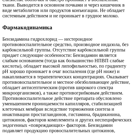
ткани. Выводится в основном почками и через кишечник в
виде метаболитов или продуктов конъюгации. Не обладает
системным действием и не проникает в грудное молоко.
Фармакодинамика
Бензидамина гидрохлорид — нестероидное
противовоспалительное средство, производное индазола, без
карбоксильной группы. Отсутствие карбоксильной группы
придает следующие особенности: Бензидамин является
слабым основанием (тогда как большинство НПВП слабые
кислоты), обладает высокой липофильностью, по градиенту
pH хорошо проникает в очаг воспаления (где рН ниже) и
накапливается в терапевтических концентрациях. Оказывает
противовоспалительное и местное обезболивающее действие,
обладает антисептическим (против широкого спектра
микроорганизмов), а также противогрибковым действием.
Противовоспалительное действие препарата обусловлено
уменьшением проницаемости капилляров, стабилизацией
клеточных мембран вследствие торможения синтеза и
инактивации простагландинов, гистамина, брадикинина,
цитокинов, факторов комплемента и других неспецифических
эндогенных «повреждающих» факторов. Бензидамин
подавляет продукцию провоспалительных цитокинов,