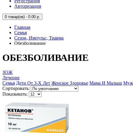
Регистрация
Авторизация
0
товар(ов) - 0.00 р.
Главная
Семья
Сезон, Импульс, Травма
Обезболивание
ОБЕЗБОЛИВАНИЕ
ЗОЖ
Лечение
Семья
Дети От 3-Х Лет
Женское Здоровье
Мама И Малыш
Мужс
Сортировать:
Показывать: