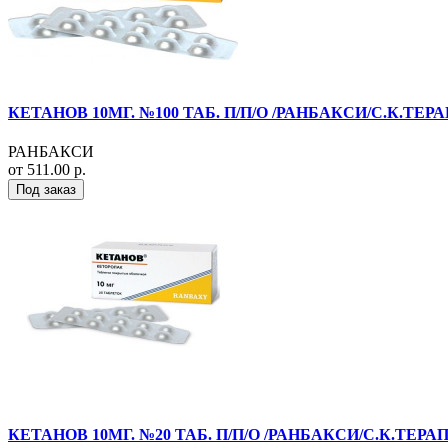
КЕТАНОВ 10МГ. №100 ТАБ. П/П/О /РАНБАКСИ/С.К.ТЕР
РАНБАКСИ
от 511.00 р.
Под заказ
КЕТАНОВ 10МГ. №20 ТАБ. П/П/О /РАНБАКСИ/С.К.ТЕРА