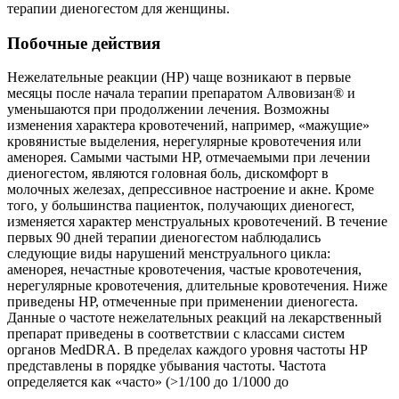
терапии диеногестом для женщины.
Побочные действия
Нежелательные реакции (HP) чаще возникают в первые
месяцы после начала терапии препаратом Алвовизан® и
уменьшаются при продолжении лечения. Возможны
изменения характера кровотечений, например, «мажущие»
кровянистые выделения, нерегулярные кровотечения или
аменорея. Самыми частыми HP, отмечаемыми при лечении
диеногестом, являются головная боль, дискомфорт в
молочных железах, депрессивное настроение и акне. Кроме
того, у большинства пациенток, получающих диеногест,
изменяется характер менструальных кровотечений. В течение
первых 90 дней терапии диеногестом наблюдались
следующие виды нарушений менструального цикла:
аменорея, нечастные кровотечения, частые кровотечения,
нерегулярные кровотечения, длительные кровотечения. Ниже
приведены HP, отмеченные при применении диеногеста.
Данные о частоте нежелательных реакций на лекарственный
препарат приведены в соответствии с классами систем
органов MedDRA. В пределах каждого уровня частоты HP
представлены в порядке убывания частоты. Частота
определяется как «часто» (>1/100 до 1/1000 до