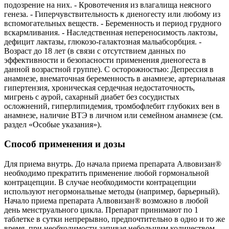
подозрение на них. - Кровотечения из влагалища неясного
генеза. - Гиперчувствительность к диеногесту или любому из
вспомогательных веществ. - Беременность и период грудного
вскармливания. - Наследственная непереносимость лактозы,
дефицит лактазы, глюкозо-галактозная мальабсорбция. -
Возраст до 18 лет (в связи с отсутствием данных по
эффективности и безопасности применения диеногеста в
данной возрастной группе). С осторожностью: Депрессия в
анамнезе, внематочная беременность в анамнезе, артериальная
гипертензия, хроническая сердечная недостаточность,
мигрень с аурой, сахарный диабет без сосудистых
осложнений, гиперлипидемия, тромбофлебит глубоких вен в
анамнезе, наличие ВТЭ в личном или семейном анамнезе (см.
раздел «Особые указания»).
Способ применения и дозы
Для приема внутрь. До начала приема препарата Алвовизан®
необходимо прекратить применение любой гормональной
контрацепции. В случае необходимости контрацепции
используют негормональные методы (например, барьерный).
Начало приема препарата Алвовизан® возможно в любой
день менструального цикла. Препарат принимают по 1
таблетке в сутки непрерывно, предпочтительно в одно и то же
время, при необходимости запивая небольшим количеством