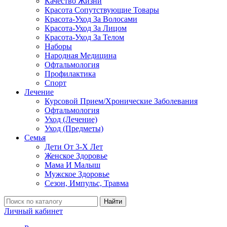
Качество Жизни
Красота Сопутствующие Товары
Красота-Уход За Волосами
Красота-Уход За Лицом
Красота-Уход За Телом
Наборы
Народная Медицина
Офтальмология
Профилактика
Спорт
Лечение
Курсовой Прием/Хронические Заболевания
Офтальмология
Уход (Лечение)
Уход (Предметы)
Семья
Дети От 3-Х Лет
Женское Здоровье
Мама И Малыш
Мужское Здоровье
Сезон, Импульс, Травма
Найти
Личный кабинет