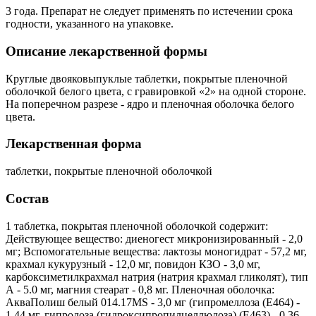
3 года. Препарат не следует применять по истечении срока
годности, указанного на упаковке.
Описание лекарственной формы
Круглые двояковыпуклые таблетки, покрытые пленочной
оболочкой белого цвета, с гравировкой «2» на одной стороне.
На поперечном разрезе - ядро и пленочная оболочка белого
цвета.
Лекарственная форма
таблетки, покрытые пленочной оболочкой
Состав
1 таблетка, покрытая пленочной оболочкой содержит:
Действующее вещество: диеногест микронизированный - 2,0
мг; Вспомогательные вещества: лактозы моногидрат - 57,2 мг,
крахмал кукурузный - 12,0 мг, повидон КЗО - 3,0 мг,
карбоксиметилкрахмал натрия (натрия крахмал гликолят), тип
А - 5.0 мг, магния стеарат - 0,8 мг. Пленочная оболочка:
АкваПолиш белый 014.17MS - 3,0 мг (гипромеллоза (Е464) -
1,44 мг, гипролоза (гидроксипропилцеллюлоза) (Е463) - 0,36