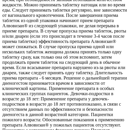
жидкости. Можно принимать таблетку натощак или во время
еды. Следует принимать таблетки регулярно, вне зависимости
от вагинального кровотечения. После завершения приема
таблеток из одной упаковки начинают прием препарата
Алвовизан® из следующей упаковки, не делая перерыва в
приеме препарата. В случае пропуска приема таблеток, рвоты
и/или диареи (если это происходит в течение 3-4 часов после
приема таблетки) эффективность препарата Алвовизан®
может снижаться. В случае пропуска приема одной или
нескольких таблеток женщина должна принять только одну
таблетку сразу, как только она об этом вспомнит, затем
продолжать прием таблеток на следующий день в обычное
время. Если всасывание препарата нарушено из-за рвоты или
диареи, также следует принять одну таблетку. Длительность
приема препарата - 6 месяцев. Решение о дальнейшей терапии
диеногестом принимается врачом в зависимости от
клинической картины. Применение препарата в особых
клинических группах пациенток. Девочки-подростки в
возрасте до 18 лет: Применение препарата у девочек-
подростков в возрасте до 18 лет противопоказано, в связи с
отсутствием данных по эффективности и безопасности
диеногеста в данной возрастной категории. Пациентки
пожилого возраста: Обоснованные показания к применению
препарата Алвовизан® у пожилых пациенток отсутствуют.